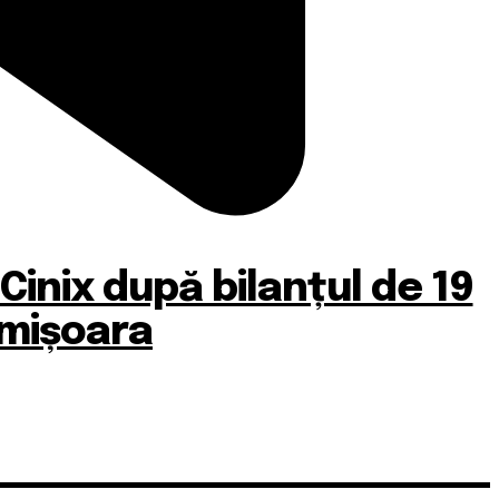
inix după bilanțul de 19
imișoara