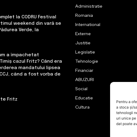
Administratie
Romania
omplet la CODRU Festival
Ultimul weekend din vară se
International
Pădurea Verde, la
Externe
Justitie
Legislatie
Cum a împachetat
Tehnologie
Timiș cazul Fritz? Când era
erderea mandatului lipsea
Financiar
CCJ, când a fost vorba de
ABUZURI
Social
Educatie
te Fritz
Pentru a ofe
Cultura
a stoca și/s
tehnologii 
uri unice pe
dat poate av