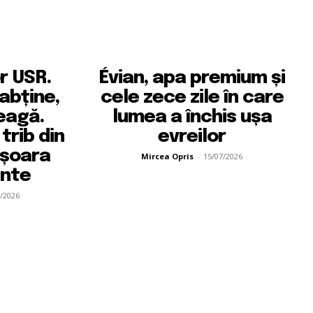
or USR.
Évian, apa premium și
abține,
cele zece zile în care
eagă.
lumea a închis ușa
trib din
evreilor
ișoara
Mircea Opris
-
15/07/2026
inte
/2026