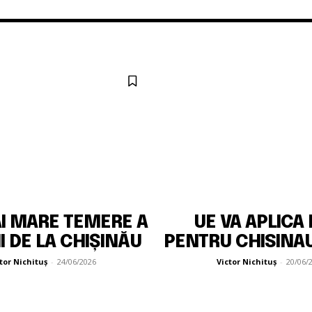
I MARE TEMERE A
UE VA APLICA
I DE LA CHIȘINĂU
PENTRU CHISINAU
tor Nichituș
-
24/06/2026
Victor Nichituș
-
20/06/