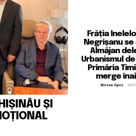
Frăția Inelel
Negrișanu se 
Almăjan del
Urbanismul de 
Primăria Tim
merge îna
Mircea Opris
-
29/07
IȘINĂU ȘI
MOȚIONAL