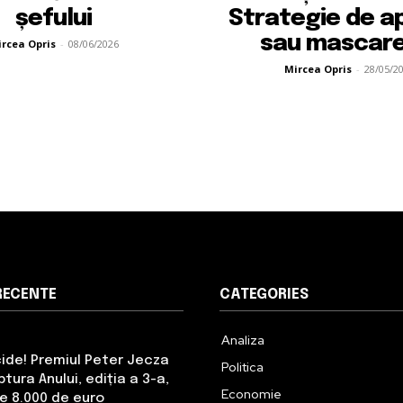
șefului
Strategie de a
sau mascare
rcea Opris
-
08/06/2026
Mircea Opris
-
28/05/2
RECENTE
CATEGORIES
Analiza
cide! Premiul Peter Jecza
Politica
tura Anului, ediția a 3-a,
Economie
de 8.000 de euro