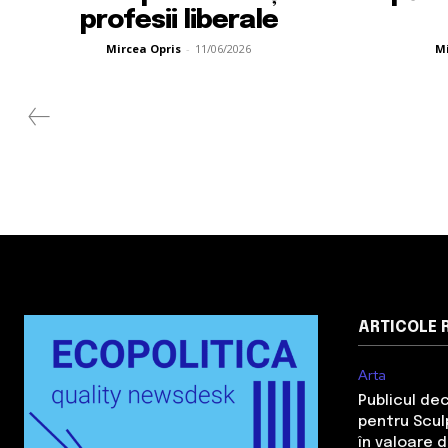
profesii liberale
Mircea Opris
-
11/06/2026
Mi
ARTICOLE 
Arta
Publicul de
pentru Sculp
în valoare 