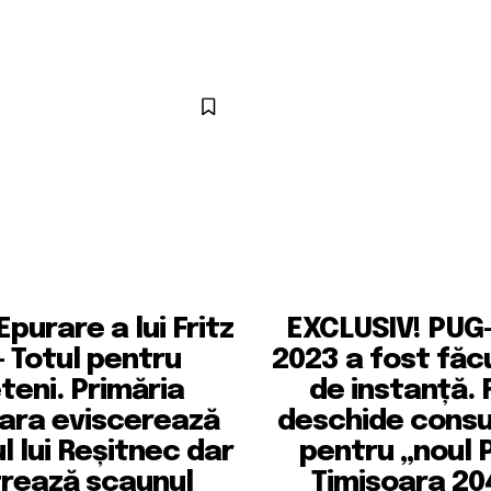
purare a lui Fritz
EXCLUSIV! PUG-
 – Totul pentru
2023 a fost făc
teni. Primăria
de instanță. F
ara eviscerează
deschide consul
ul lui Reșitnec dar
pentru „noul 
rează scaunul
Timișoara 20