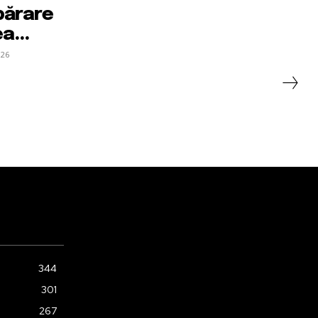
părare
a...
026
344
301
267