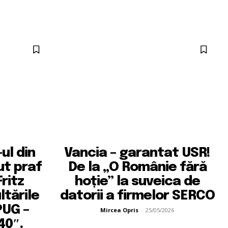
ul din
Vancia – garantat USR!
ut praf
De la „O Românie fără
ritz
hoție” la suveica de
tările
datorii a firmelor SERCO
PUG –
Mircea Opris
-
25/05/2026
40″.