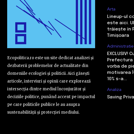
Arta
Lineup-ul c
este aici. 
trăiește în 
Timișoara
Administratie
EXCLUSIV! 
Ecopolitica.ro este un site dedicat analizei și
Prefectura 
dezbaterii problemelor de actualitate din
vorba de pi
motivarea Î
domeniile ecologiei și politicii. Aici găsești
10% s-a...
articole, interviuri și opinii care explorează
intersecția dintre mediul înconjurător și
Analiza
deciziile politice, punând accent pe impactul
Saving Priva
pe care politicile publice le au asupra
sustenabilității și protecției mediului.