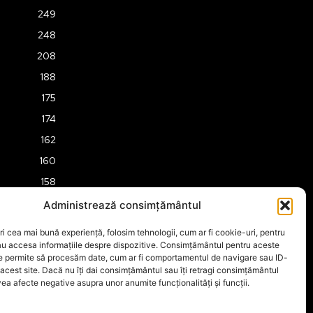
249
248
208
188
175
174
162
160
158
157
Administrează consimțământul
151
ri cea mai bună experiență, folosim tehnologii, cum ar fi cookie-uri, pentru
149
au accesa informațiile despre dispozitive. Consimțământul pentru aceste
ne permite să procesăm date, cum ar fi comportamentul de navigare sau ID-
 acest site. Dacă nu îți dai consimțământul sau îți retragi consimțământul
ea afecte negative asupra unor anumite funcționalități și funcții.