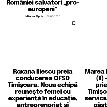
României salvatori „pro-
europeni”
Mircea Opris
-
26/06/2026
Roxana Iliescu preia
Marea E
conducerea OFSD
(II)
Timișoara. Noua echipă
prie
reunește femei cu
Timișo
experiență în educație,
servici
antreprenoriat și
păst