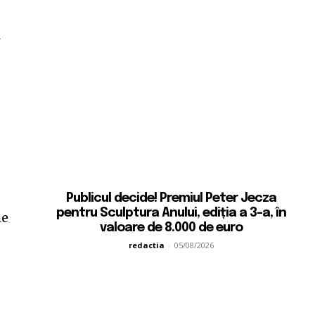
a
Publicul decide! Premiul Peter Jecza
pentru Sculptura Anului, ediția a 3-a, în
ie
valoare de 8.000 de euro
redactia
-
05/08/2026