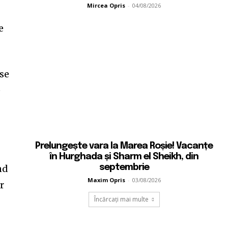
Mircea Opris
-
04/08/2026
e
 se
e
Prelungește vara la Marea Roșie! Vacanțe
în Hurghada și Sharm el Sheikh, din
septembrie
nd
Maxim Opris
-
03/08/2026
r
Încărcați mai multe