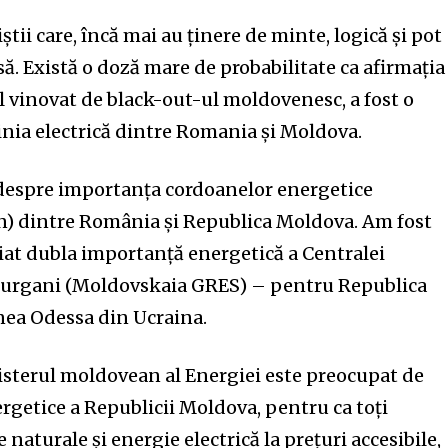
tii care, încă mai au ținere de minte, logică și pot
ă. Există o doză mare de probabilitate ca afirmația
l vinovat de black-out-ul moldovenesc, a fost o
 linia electrică dintre Romania și Moldova.
 despre importanța cordoanelor energetice
tan) dintre România și Republica Moldova. Am fost
niat dubla importanță energetică a Centralei
ciurgani (Moldovskaia GRES) – pentru Republica
nea Odessa din Ucraina.
nisterul moldovean al Energiei este preocupat de
ergetice a Republicii Moldova, pentru ca toți
naturale şi energie electrică la preţuri accesibile,