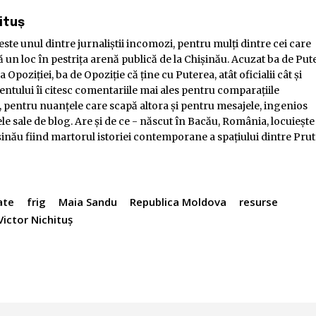
ituș
este unul dintre jurnaliştii incomozi, pentru mulţi dintre cei care
ă un loc în pestriţa arenă publică de la Chişinău. Acuzat ba de Put
a Opoziției, ba de Opoziție că ține cu Puterea, atât oficialii cât şi
tului îi citesc comentariile mai ales pentru comparaţiile
 pentru nuanţele care scapă altora şi pentru mesajele, ingenios
le sale de blog. Are și de ce - născut în Bacău, România, locuiește
ișinău fiind martorul istoriei contemporane a spațiului dintre Prut
ate
frig
Maia Sandu
Republica Moldova
resurse
Victor Nichituș