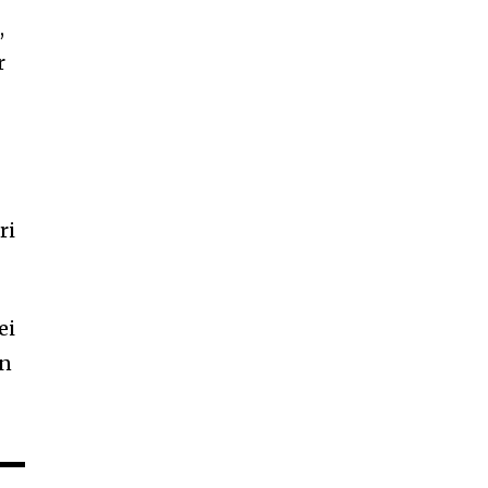
,
r
ri
ei
an