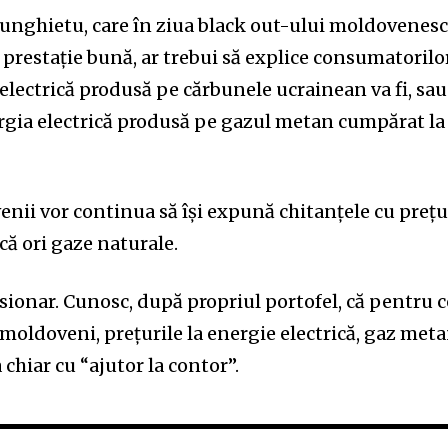
nghietu, care în ziua black out-ului moldovenesc
o prestație bună, ar trebui să explice consumatorilo
electrică produsă pe cărbunele ucrainean va fi, sau
ergia electrică produsă pe gazul metan cumpărat la
nii vor continua să își expună chitanțele cu prețu
ică ori gaze naturale.
ionar. Cunosc, după propriul portofel, că pentru c
moldoveni, prețurile la energie electrică, gaz met
 chiar cu “ajutor la contor”.