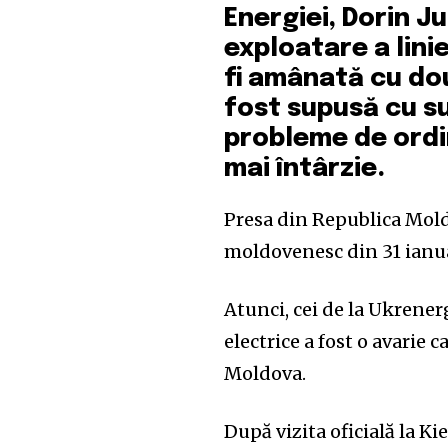
Energiei, Dorin J
exploatare a lini
fi amânată cu dou
fost supusă cu s
probleme de ordin
mai întârzie.
Presa din Republica Mold
moldovenesc din 31 ianu
Atunci, cei de la Ukrener
electrice a fost o avarie 
Moldova.
După vizita oficială la 