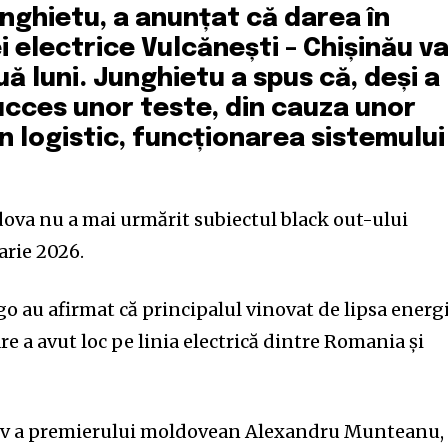
unghietu, a anunțat că darea în
ei electrice Vulcănești – Chișinău v
ă luni. Junghietu a spus că, deși a
ucces unor teste, din cauza unor
 logistic, funcționarea sistemului
ova nu a mai urmărit subiectul black out-ului
arie 2026.
go au afirmat că principalul vinovat de lipsa energ
care a avut loc pe linia electrică dintre Romania și
Kiev a premierului moldovean Alexandru Munteanu,