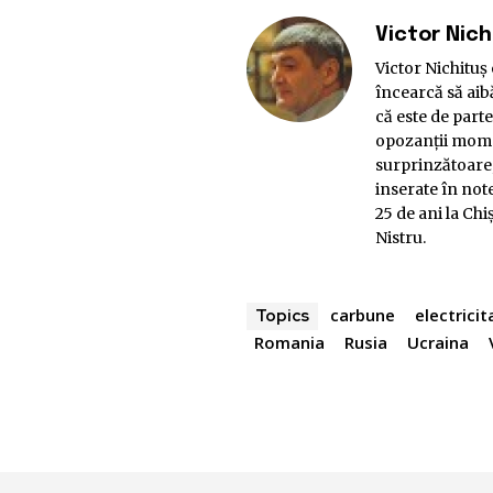
Victor Nich
Victor Nichituş 
încearcă să aib
că este de parte
opozanţii momen
surprinzătoare,
inserate în note
25 de ani la Ch
Nistru.
carbune
electricit
Topics
Romania
Rusia
Ucraina