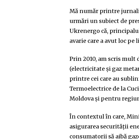
Mă număr printre jurnaliș
urmări un subiect de pres
Ukrenergo că, principalu
avarie care a avut loc pe
Prin 2010, am scris mult
(electricitate și gaz me
printre cei care au subli
Termoelectrice de la Cu
Moldova și pentru regiu
În contextul în care, Mi
asigurarea securității en
consumatorii să aibă gaze 