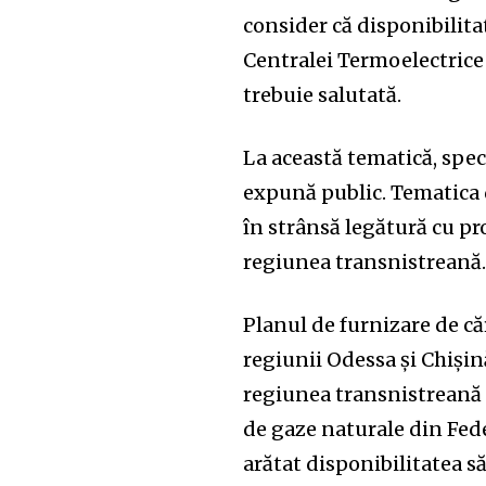
consider că disponibilita
Centralei Termoelectrice
trebuie salutată.
La această tematică, speci
expună public. Tematica 
în strânsă legătură cu pr
regiunea transnistreană
Planul de furnizare de că
regiunii Odessa și Chișin
regiunea transnistreană e
de gaze naturale din Fede
arătat disponibilitatea s