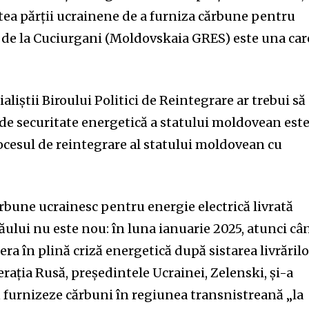
tea părții ucrainene de a furniza cărbune pentru
 de la Cuciurgani (Moldovskaia GRES) este una car
aliștii Biroului Politici de Reintegrare ar trebui să
de securitate energetică a statului moldovean est
ocesul de reintegrare al statului moldovean cu
.
rbune ucrainesc pentru energie electrică livrată
ăului nu este nou: în luna ianuarie 2025, atunci câ
ra în plină criză energetică după sistarea livrărilo
rația Rusă, președintele Ucrainei, Zelenski, și-a
ă furnizeze cărbuni în regiunea transnistreană „la