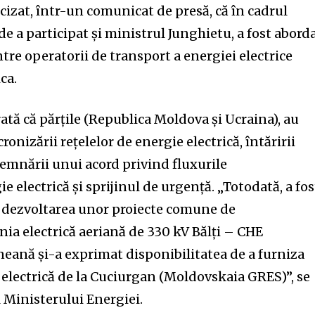
cizat, într-un comunicat de presă, că în cadrul
nde a participat și ministrul Junghietu, a fost abord
tre operatorii de transport a energiei electrice
ca.
rată că părțile (Republica Moldova și Ucraina), au
onizării rețelelor de energie electrică, întăririi
 semnării unui acord privind fluxurile
e electrică și sprijinul de urgență. „Totodată, a fos
u dezvoltarea unor proiecte comune de
inia electrică aeriană de 330 kV Bălți – CHE
neană și-a exprimat disponibilitatea de a furniza
electrică de la Cuciurgan (Moldovskaia GRES)”, se
 Ministerului Energiei.