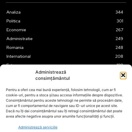
Analiza
344
Politica
301
Economie
267
Administratie
249
Romania
248
International
208
Externe
188
Administrează
Justitie
175
consimțământul
Legislatie
174
Pentru a oferi cea mai bună experiență, folosim tehnologii, cum ar fi
Tehnologie
162
cookie-uri, pentru a stoca și/sau accesa informațiile despre dispozitive.
Financiar
160
Consimțământul pentru aceste tehnologii ne permite să procesăm date,
cum ar fi comportamentul de navigare sau ID-uri unice pe acest site.
ABUZURI
158
Dacă nu îți dai consimțământul sau îți retragi consimțământul dat poate
avea afecte negative asupra unor anumite funcționalități și funcții.
Social
157
Educatie
151
Administrează serviciile