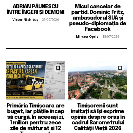
ADRIAN PĂUNESCU
Micul cancelar de
ÎNTRE ÎNGERI ȘI DEMONI
partid. Dominic Fritz,
ambasadorul SUA și
Victor Nichituș
-
29/07/2026
pseudo-diplomația de
Facebook
Mircea Opris
-
15/07/2026
Primăria Timișoara are
Timișorenii sunt
buget, iar plățile încep
invitați să își exprime
să curgă. În aceeași zi,
opinia despre oraș în
1 milion pentru zece
cadrul Barometrului
zile de măturat și 12
Calității Vieții 2026