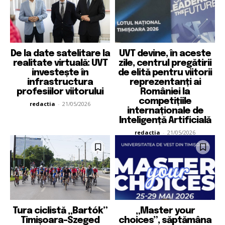
De la date satelitare la
UVT devine, în aceste
realitate virtuală: UVT
zile, centrul pregătirii
investește în
de elită pentru viitorii
infrastructura
reprezentanți ai
profesiilor viitorului
României la
competițiile
redactia
-
21/05/2026
internaționale de
Inteligență Artificială
redactia
-
21/05/2026
Tura ciclistă „Bartók”
„Master your
Timișoara–Szeged
choices”, săptămâna