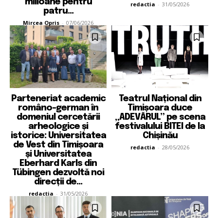
milioane pentru
redactia
-
31/05/2026
patru...
Mircea Opris
-
07/06/2026
Parteneriat academic
Teatrul Național din
româno-german în
Timișoara duce
domeniul cercetării
„ADEVĂRUL” pe scena
arheologice și
festivalului BITEI de la
istorice: Universitatea
Chișinău
de Vest din Timișoara
redactia
-
28/05/2026
și Universitatea
Eberhard Karls din
Tübingen dezvoltă noi
direcții de...
redactia
-
31/05/2026