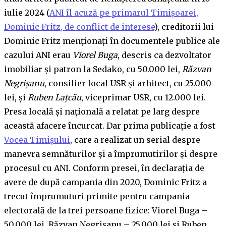
iulie 2024 (
ANI îl acuză pe primarul Timișoarei,
Dominic Fritz, de conflict de interese
), creditorii lui
Dominic Fritz menționați în documentele publice ale
cazului ANI erau
Viorel Buga
, descris ca dezvoltator
imobiliar și patron la Sedako, cu 50.000 lei,
Răzvan
Negrișanu
, consilier local USR și arhitect, cu 25.000
lei, și
Ruben Lațcău
, viceprimar USR, cu 12.000 lei.
Presa locală și națională a relatat pe larg despre
această afacere încurcat. Dar prima publicație a fost
Vocea Timișului
, care a realizat un serial despre
manevra semnăturilor și a împrumutirilor și despre
procesul cu ANI. Conform presei, în declarația de
avere de după campania din 2020, Dominic Fritz a
trecut împrumuturi primite pentru campania
electorală de la trei persoane fizice: Viorel Buga –
50.000 lei, Răzvan Negrișanu – 25.000 lei și Ruben