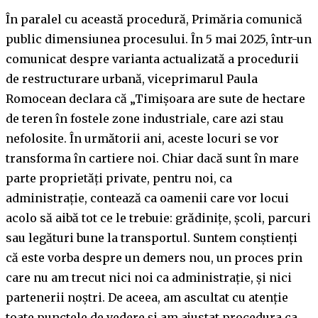
În paralel cu această procedură, Primăria comunică
public dimensiunea procesului. În 5 mai 2025, într-un
comunicat despre varianta actualizată a procedurii
de restructurare urbană, viceprimarul Paula
Romocean declara că „Timișoara are sute de hectare
de teren în fostele zone industriale, care azi stau
nefolosite. În următorii ani, aceste locuri se vor
transforma în cartiere noi. Chiar dacă sunt în mare
parte proprietăți private, pentru noi, ca
administrație, contează ca oamenii care vor locui
acolo să aibă tot ce le trebuie: grădinițe, școli, parcuri
sau legături bune la transportul. Suntem conștienți
că este vorba despre un demers nou, un proces prin
care nu am trecut nici noi ca administrație, și nici
partenerii noștri. De aceea, am ascultat cu atenție
toate punctele de vedere și am ajustat procedura ca