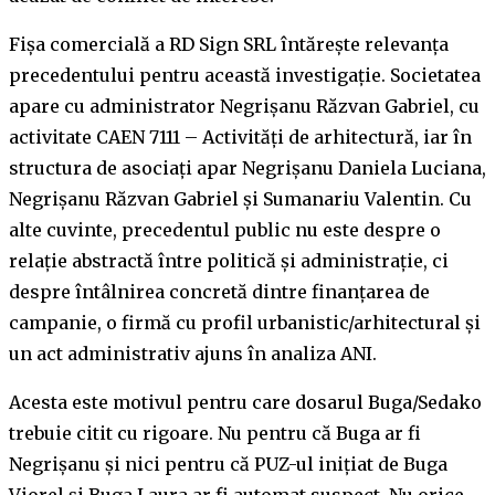
Fișa comercială a RD Sign SRL întărește relevanța
precedentului pentru această investigație. Societatea
apare cu administrator Negrișanu Răzvan Gabriel, cu
activitate CAEN 7111 – Activități de arhitectură, iar în
structura de asociați apar Negrișanu Daniela Luciana,
Negrișanu Răzvan Gabriel și Sumanariu Valentin. Cu
alte cuvinte, precedentul public nu este despre o
relație abstractă între politică și administrație, ci
despre întâlnirea concretă dintre finanțarea de
campanie, o firmă cu profil urbanistic/arhitectural și
un act administrativ ajuns în analiza ANI.
Acesta este motivul pentru care dosarul Buga/Sedako
trebuie citit cu rigoare. Nu pentru că Buga ar fi
Negrișanu și nici pentru că PUZ-ul inițiat de Buga
Viorel și Buga Laura ar fi automat suspect. Nu orice