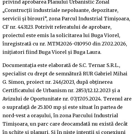
privind aprobarea Planului Urbanistic Zonal
„Construcții industriale nepoluante, depozitare,
servicii și birouri”, zona Parcul Industrial Timișoara,
CF nr. 443123. Potrivit referatului de aprobare,
proiectul este emis la solicitarea lui Buga Viorel,
înregistrată cu nr. MTM2026-010950 din 27.02.2026,
inițiatori fiind Buga Viorel și Buga Laura.
Documentația este elaborată de S.C. Ternar S.R.L.,
specialist cu drept de semnătură RUR Gabriel Mihai
G. Simon, proiect nr. 246/2023, după obținerea
Certificatului de Urbanism nr. 2853/12.12.2023 și a
Avizului de Oportunitate nr. 07/17.05.2024. Terenul are
o suprafață de 25.100 mp și este situat în partea de
nord-vest a orașului, în zona Parcului Industrial
Timișoara, un parc care deocamdată nu există decât
în schițe și planuri. Și în niște intenții și conexiuni