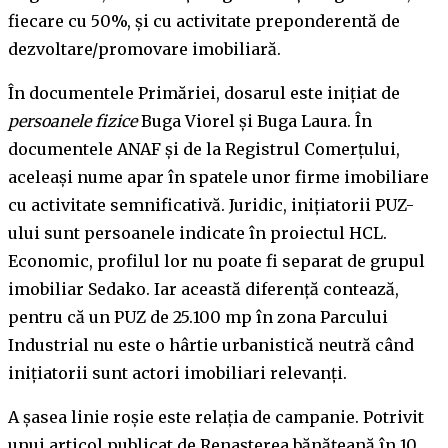
fiecare cu 50%, și cu activitate preponderentă de
dezvoltare/promovare imobiliară.
În documentele Primăriei, dosarul este inițiat de
persoanele fizice
Buga Viorel și Buga Laura. În
documentele ANAF și de la Registrul Comerțului,
aceleași nume apar în spatele unor firme imobiliare
cu activitate semnificativă. Juridic, inițiatorii PUZ-
ului sunt persoanele indicate în proiectul HCL.
Economic, profilul lor nu poate fi separat de grupul
imobiliar Sedako. Iar această diferență contează,
pentru că un PUZ de 25.100 mp în zona Parcului
Industrial nu este o hârtie urbanistică neutră când
inițiatorii sunt actori imobiliari relevanți.
A șasea linie roșie este relația de campanie. Potrivit
unui articol publicat de Renașterea bănățeană în 10