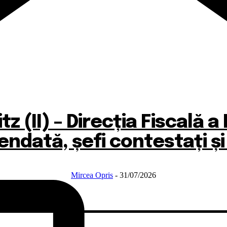
tz (II) – Direcția Fiscală a
endată, șefi contestați ș
Mircea Opris
-
31/07/2026