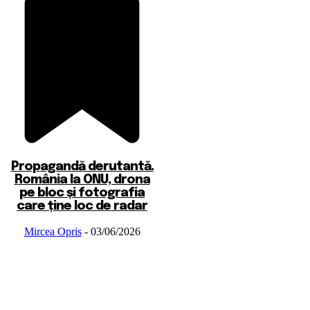
Propagandă derutantă.
România la ONU, drona
pe bloc și fotografia
care ține loc de radar
Mircea Opris
-
03/06/2026