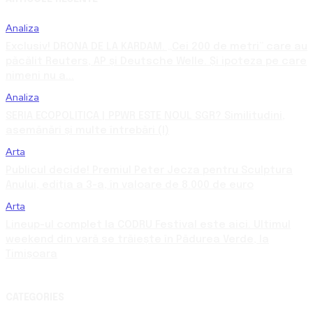
Analiza
Exclusiv! DRONA DE LA KARDAM. „Cei 200 de metri” care au
păcălit Reuters, AP și Deutsche Welle. Și ipoteza pe care
nimeni nu a...
Analiza
SERIA ECOPOLITICA | PPWR ESTE NOUL SGR? Similitudini,
asemănări și multe întrebări (I)
Arta
Publicul decide! Premiul Peter Jecza pentru Sculptura
Anului, ediția a 3-a, în valoare de 8.000 de euro
Arta
Lineup-ul complet la CODRU Festival este aici. Ultimul
weekend din vară se trăiește în Pădurea Verde, la
Timișoara
CATEGORIES