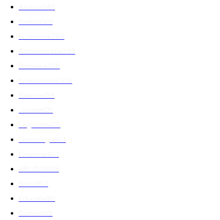
Analiza
346
Politica
301
Economie
268
Administratie
249
Romania
248
International
208
Externe
189
Justitie
175
Legislatie
175
Tehnologie
163
Financiar
160
ABUZURI
158
Social
157
Educatie
151
Cultura
149