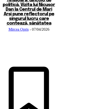
Timișoara, dincolo de
politică. Vizita lui Nicușor
Dan la Centrul de Mari
Arși pune reflectorul pe
singurul lucru care
contează, sănătatea
Mircea Opris
-
07/04/2026