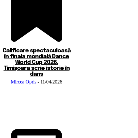
Calificare spectaculoasă
în finala mondială Dance
World Cup 2026.
Timișoara scrie istorie în
dans
Mircea Opris
-
11/04/2026