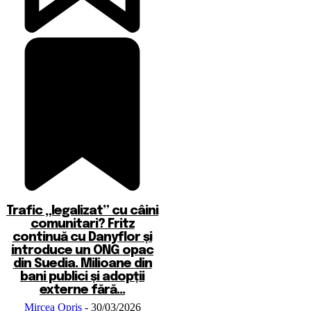
Trafic „legalizat” cu câini
comunitari? Fritz
continuă cu Danyflor și
introduce un ONG opac
din Suedia. Milioane din
bani publici și adopții
externe fără...
Mircea Opris
-
30/03/2026