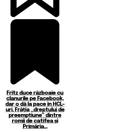
Fritz duce războaie cu
clanurile pe Facebook,
dar o dă la pace în HCL-
uri. Frăția „dreptului de
preempțiune” dintre
romii de catifea și
Primăria...