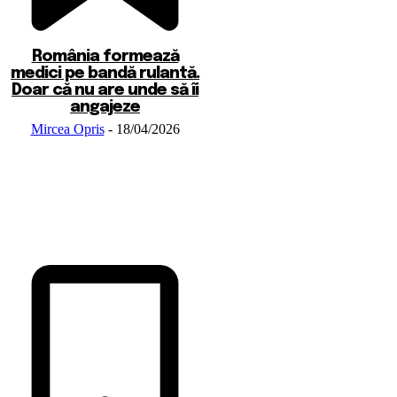
România formează
medici pe bandă rulantă.
Doar că nu are unde să îi
angajeze
Mircea Opris
-
18/04/2026