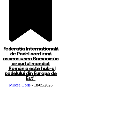
Federația Internațională
de Padel confirmă
ascensiunea României în
circuitul mondial:
„România este hub-ul
padelului din Europa de
Est”
Mircea Opris
-
18/05/2026