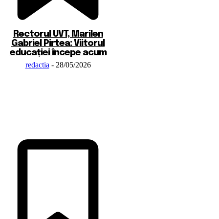
Rectorul UVT, Marilen
Gabriel Pirtea: Viitorul
educației începe acum
redactia
-
28/05/2026