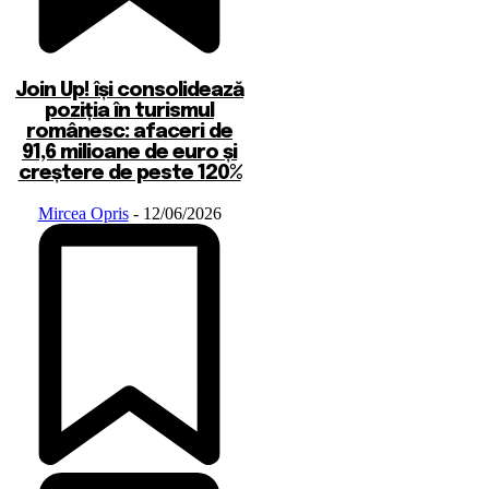
Join Up! își consolidează
poziția în turismul
românesc: afaceri de
91,6 milioane de euro și
creștere de peste 120%
Mircea Opris
-
12/06/2026