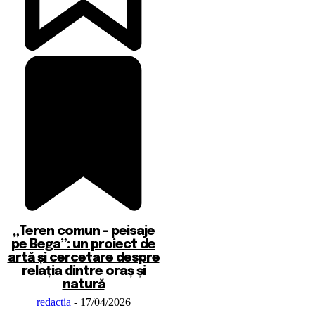
„Teren comun – peisaje
pe Bega”: un proiect de
artă și cercetare despre
relația dintre oraș și
natură
redactia
-
17/04/2026