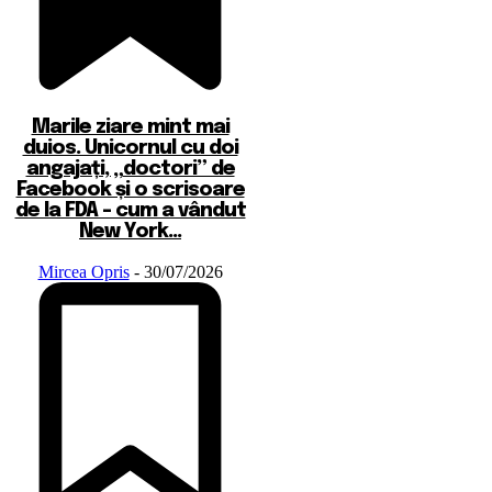
Marile ziare mint mai
duios. Unicornul cu doi
angajați, „doctori” de
Facebook și o scrisoare
de la FDA – cum a vândut
New York...
Mircea Opris
-
30/07/2026