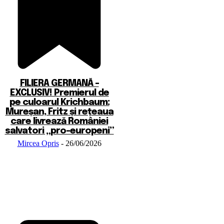
FILIERA GERMANĂ –
EXCLUSIV! Premierul de
pe culoarul Krichbaum:
Mureșan, Fritz și rețeaua
care livrează României
salvatori „pro-europeni”
Mircea Opris
-
26/06/2026