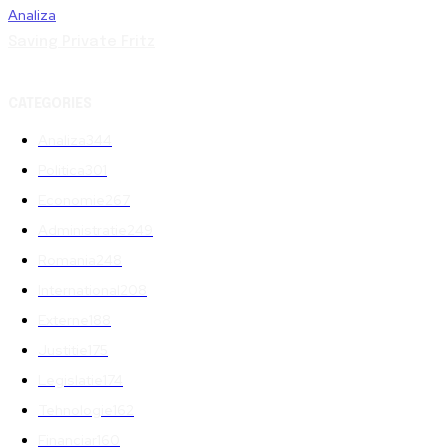
Analiza
Saving Private Fritz
CATEGORIES
Analiza
344
Politica
301
Economie
267
Administratie
249
Romania
248
International
208
Externe
188
Justitie
175
Legislatie
174
Tehnologie
162
Financiar
160