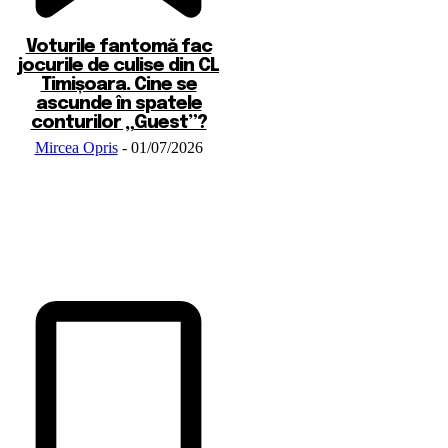
Voturile fantomă fac
jocurile de culise din CL
Timișoara. Cine se
ascunde în spatele
conturilor „Guest”?
Mircea Opris
-
01/07/2026