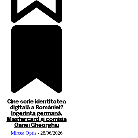
Cine scrie identitatea
digitală a României?
Ingerința germană,
Mastercard și comisia
Oanei Gheorghiu
Mircea Opris
-
28/06/2026