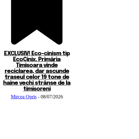
EXCLUSIV! Eco-cinism tip
EcoCinix. Primăria
Timișoara vinde
reciclarea, dar ascunde
traseul celor 19 tone de
haine vechi strânse de la
timișoreni
Mircea Opris
-
08/07/2026