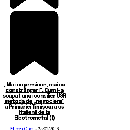
„Mai cu presiune, mai cu
constrângeri”. Cum i-a
scăpat unui consilier USR
metoda de „negociere”
a Primăriei Timișoara cu
italienii de la
Electrometal (I)
Mircea Opris
-
28/07/2026