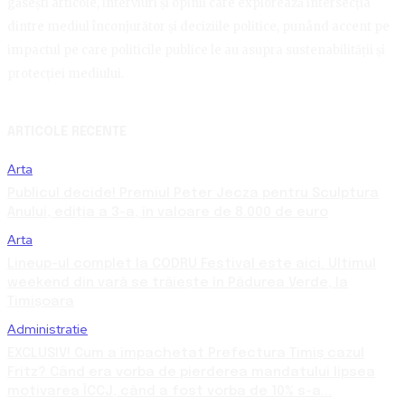
găsești articole, interviuri și opinii care explorează intersecția
dintre mediul înconjurător și deciziile politice, punând accent pe
impactul pe care politicile publice le au asupra sustenabilității și
protecției mediului.
ARTICOLE RECENTE
Arta
Publicul decide! Premiul Peter Jecza pentru Sculptura
Anului, ediția a 3-a, în valoare de 8.000 de euro
Arta
Lineup-ul complet la CODRU Festival este aici. Ultimul
weekend din vară se trăiește în Pădurea Verde, la
Timișoara
Administratie
EXCLUSIV! Cum a împachetat Prefectura Timiș cazul
Fritz? Când era vorba de pierderea mandatului lipsea
motivarea ÎCCJ, când a fost vorba de 10% s-a...