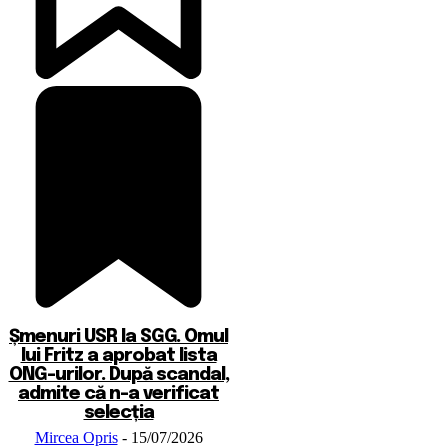
Șmenuri USR la SGG. Omul
lui Fritz a aprobat lista
ONG-urilor. După scandal,
admite că n-a verificat
selecția
Mircea Opris
-
15/07/2026