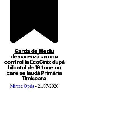
Garda de Mediu
demarează un nou
control la EcoCinix după
bilanțul de 19 tone cu
care se laudă Primăria
Timișoara
Mircea Opris
-
21/07/2026