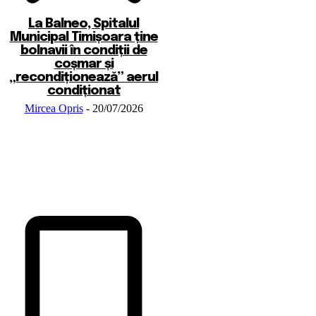
La Balneo, Spitalul
Municipal Timișoara ține
bolnavii în condiții de
coșmar și
„recondiționează” aerul
condiționat
Mircea Opris
-
20/07/2026