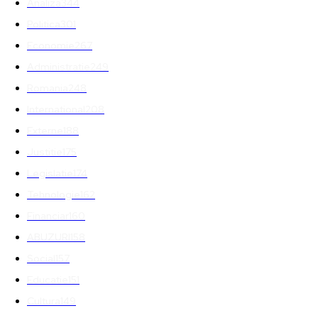
Analiza
344
Politica
301
Economie
267
Administratie
249
Romania
248
International
208
Externe
188
Justitie
175
Legislatie
174
Tehnologie
162
Financiar
160
ABUZURI
158
Social
157
Educatie
151
Cultura
149