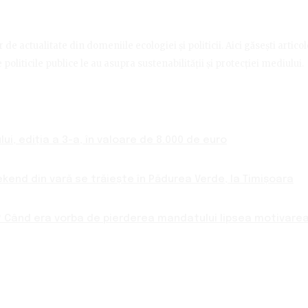
de actualitate din domeniile ecologiei și politicii. Aici găsești artico
politicile publice le au asupra sustenabilității și protecției mediului.
ui, ediția a 3-a, în valoare de 8.000 de euro
ekend din vară se trăiește în Pădurea Verde, la Timișoara
 Când era vorba de pierderea mandatului lipsea motivarea 