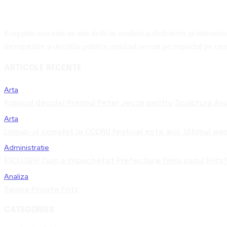
Ecopolitica.ro este un site dedicat analizei și dezbaterii problemelor 
înconjurător și deciziile politice, punând accent pe impactul pe care 
ARTICOLE RECENTE
Arta
Publicul decide! Premiul Peter Jecza pentru Sculptura Anul
Arta
Lineup-ul complet la CODRU Festival este aici. Ultimul we
Administratie
EXCLUSIV! Cum a împachetat Prefectura Timiș cazul Fritz?
Analiza
Saving Private Fritz
CATEGORIES