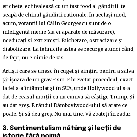
etichete, echivalează cu un fast food al gândirii, te
scapă de chinul gândirii raționale. În același mod,
acum, votanții lui Călin Georgescu sunt de o
inteligență medie (au ei aparate de măsurare),
needucați și extremiști. Etichetare, ostracizare și
diabolizare. La tehnicile astea se recurge atunci când,
de fapt, nu e nimic de zis.
Artiști care se unesc în cuget și simțiri pentru a salva
țărișoara de un grav -ism. E brevetat procedeul, exact
la fel s-a întâmplat și în SUA, unde Hollywood-ul s-a
dat de ceasul morții ca nu cumva să câștige Trump. Și
au dat greș. E rândul Dâmboviwood-ului să arate ce
poate. Și să dea greș. Nu mai ține. Vă zbateți în zadar.
3.
Sentimentalism nătâng și lecții de
istorie fără noimă