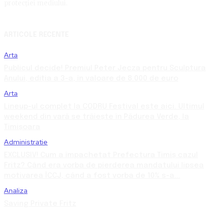
protecției mediului.
ARTICOLE RECENTE
Arta
Publicul decide! Premiul Peter Jecza pentru Sculptura
Anului, ediția a 3-a, în valoare de 8.000 de euro
Arta
Lineup-ul complet la CODRU Festival este aici. Ultimul
weekend din vară se trăiește în Pădurea Verde, la
Timișoara
Administratie
EXCLUSIV! Cum a împachetat Prefectura Timiș cazul
Fritz? Când era vorba de pierderea mandatului lipsea
motivarea ÎCCJ, când a fost vorba de 10% s-a...
Analiza
Saving Private Fritz