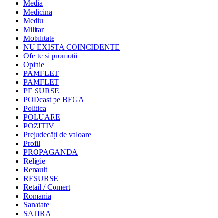
Media
Medicina
Mediu
Militar
Mobilitate
NU EXISTA COINCIDENTE
Oferte si promotii
Opinie
PAMFLET
PAMFLET
PE SURSE
PODcast pe BEGA
Politica
POLUARE
POZITIV
Prejudecăți de valoare
Profil
PROPAGANDA
Religie
Renault
RESURSE
Retail / Comert
Romania
Sanatate
SATIRA