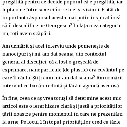
pregătită pentru ce decide poporul că e pregătită, iar
lupta nu e între sexe ci între idei și viziuni. E atât de
important răspunsul acesta mai puțin inspirat încât
să îl descalifice pe Georgescu? În fața mea categoric
nu, toți avem scăpări.
Am urmărit și acel interviu unde pomenește de
nanocipuri și mi-am dat seama, din contextul
general al discuției, că a fost o greșeală de
exprimare, nanoparticule (de plastic) era cuvântul pe
care îl căuta. Știți cum mi-am dat seama? Am urmărit
interviul cu bună-credință și fără o agendă ascunsă.
În fine, ceea ce aș vrea totuși să determine acest mic
articol este o ierarhizare clară și justă a priorităților
țării noastre pentru momentul în care ne prezentăm
la urne. Pe locul 1 în topul priorităților cred cu tărie