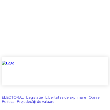
ELECTORAL
Legislatie
Libertatea de exprimare
Opinie
Politica
Prejudecăți de valoare