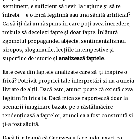
sentiment, e suficient să revii la rațiune și să te
întrebi – e o frică legitimă sau una sădită artificial?
Ca să îți dai un răspuns în care poți avea încredere,
trebuie să decelezi fapte și doar fapte. Înlătură
zgomotul propagandei abjecte, sentimentalismul
siropos, sloganurile, lecțiile intempestive și
superflue de istorie și
analizează faptele
.
Este ceva din faptele analizate care să-ți inspire o
frică? Potrivit propriei tale interpretări și nu a uneia
livrate de alții. Dacă este, atunci poate că există ceva
legitim în frica ta. Dacă frica se raportează doar la
scenarii imaginare bazate pe o răstălmăcire
tendențioasă a faptelor, atunci ea a fost construită și
ți-a fost sădită.
Dacă ți-e teamă că Georgescu face judo, exact ca