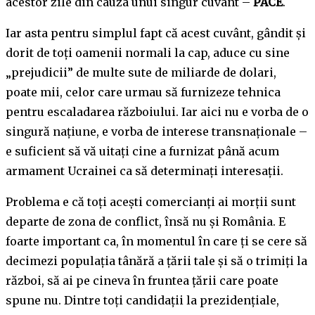
acestor zile din cauza unui singur cuvânt –
PACE
.
Iar asta pentru simplul fapt că acest cuvânt, gândit și
dorit de toți oamenii normali la cap, aduce cu sine
„prejudicii” de multe sute de miliarde de dolari,
poate mii, celor care urmau să furnizeze tehnica
pentru escaladarea războiului. Iar aici nu e vorba de o
singură națiune, e vorba de interese transnaționale –
e suficient să vă uitați cine a furnizat până acum
armament Ucrainei ca să determinați interesații.
Problema e că toți acești comercianți ai morții sunt
departe de zona de conflict, însă nu și România. E
foarte important ca, în momentul în care ți se cere să
decimezi populația tânără a țării tale și să o trimiți la
război, să ai pe cineva în fruntea țării care poate
spune nu. Dintre toți candidații la prezidențiale,