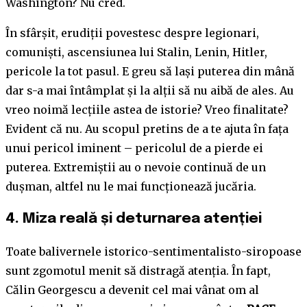
Washington? Nu cred.
În sfârșit, erudiții povestesc despre legionari,
comuniști, ascensiunea lui Stalin, Lenin, Hitler,
pericole la tot pasul. E greu să lași puterea din mână
dar s-a mai întâmplat și la alții să nu aibă de ales. Au
vreo noimă lecțiile astea de istorie? Vreo finalitate?
Evident că nu. Au scopul pretins de a te ajuta în fața
unui pericol iminent – pericolul de a pierde ei
puterea. Extremiștii au o nevoie continuă de un
dușman, altfel nu le mai funcționează jucăria.
4.
Miza reală și deturnarea atenției
Toate balivernele istorico-sentimentalisto-siropoase
sunt zgomotul menit să distragă atenția. În fapt,
Călin Georgescu a devenit cel mai vânat om al