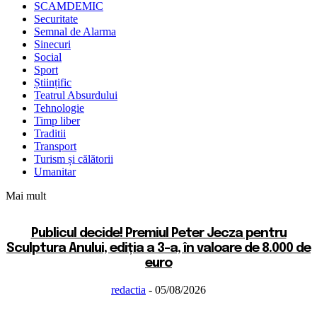
SCAMDEMIC
Securitate
Semnal de Alarma
Sinecuri
Social
Sport
Științific
Teatrul Absurdului
Tehnologie
Timp liber
Traditii
Transport
Turism și călătorii
Umanitar
Mai mult
Publicul decide! Premiul Peter Jecza pentru
Sculptura Anului, ediția a 3-a, în valoare de 8.000 de
euro
redactia
-
05/08/2026