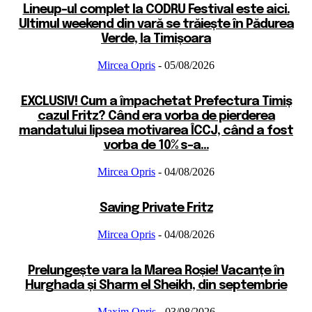
Lineup-ul complet la CODRU Festival este aici.
Ultimul weekend din vară se trăiește în Pădurea
Verde, la Timișoara
Mircea Opris
-
05/08/2026
EXCLUSIV! Cum a împachetat Prefectura Timiș
cazul Fritz? Când era vorba de pierderea
mandatului lipsea motivarea ÎCCJ, când a fost
vorba de 10% s-a...
Mircea Opris
-
04/08/2026
Saving Private Fritz
Mircea Opris
-
04/08/2026
Prelungește vara la Marea Roșie! Vacanțe în
Hurghada și Sharm el Sheikh, din septembrie
Maxim Opris
-
03/08/2026