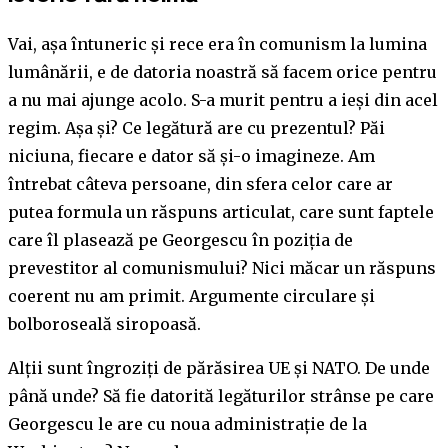
Vai, așa întuneric și rece era în comunism la lumina
lumânării, e de datoria noastră să facem orice pentru
a nu mai ajunge acolo. S-a murit pentru a ieși din acel
regim. Așa și? Ce legătură are cu prezentul? Păi
niciuna, fiecare e dator să și-o imagineze. Am
întrebat câteva persoane, din sfera celor care ar
putea formula un răspuns articulat, care sunt faptele
care îl plasează pe Georgescu în poziția de
prevestitor al comunismului? Nici măcar un răspuns
coerent nu am primit. Argumente circulare și
bolboroseală siropoasă.
Alții sunt îngroziți de părăsirea UE și NATO. De unde
până unde? Să fie datorită legăturilor strânse pe care
Georgescu le are cu noua administrație de la