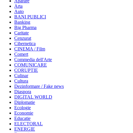
Aparare
Arta
Auto
BANI PUBLICI
Banking
Big Pharma
Caritate
Cenzurat
Cibernetica
CINEMA / Film
Comert
Commedia dell'Arte
COMUNICARE
CORUPTIE
Culinar
Cultura
Dezinformare / Fake news
Diaspora
DIGITAL WORLD
Diplomatie
Ecologie
Economie
Educatie
ELECTORAL
ENERGIE