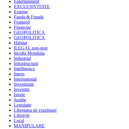
Entertainment
EXCLUSIVITATE
Externe
Fauda & Frauda
Featured
Financiar
GEOPOLITICA
GEOPOLITICA
Habitat
ILEGAL non-stop
Inculta Mondiala
Industrial
Infrastructură
Intelligence
Intern
International
Investigatii
Investitii
Istorie
Justitie
Legislatie
Libertatea de exprimare
Lifestyle
Local
MANIPULARE