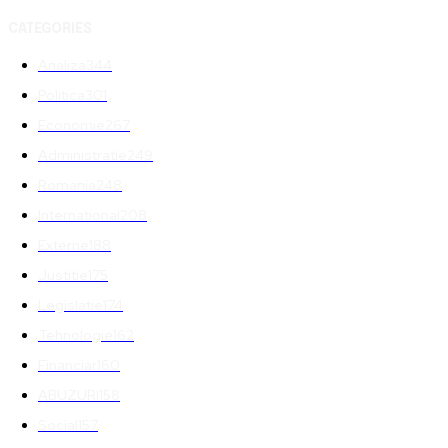
CATEGORIES
Analiza
344
Politica
301
Economie
267
Administratie
249
Romania
248
International
208
Externe
188
Justitie
175
Legislatie
174
Tehnologie
162
Financiar
160
ABUZURI
158
Social
157