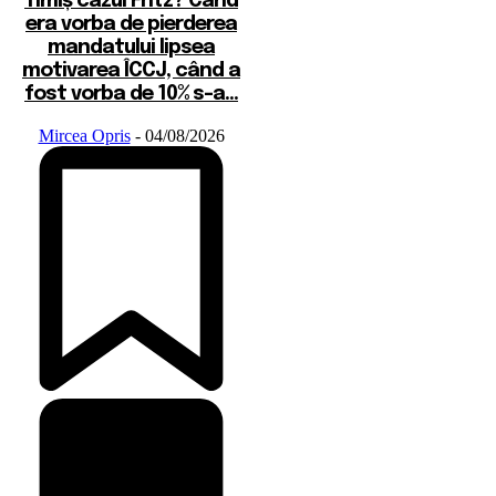
Timiș cazul Fritz? Când
era vorba de pierderea
mandatului lipsea
motivarea ÎCCJ, când a
fost vorba de 10% s-a...
Mircea Opris
-
04/08/2026