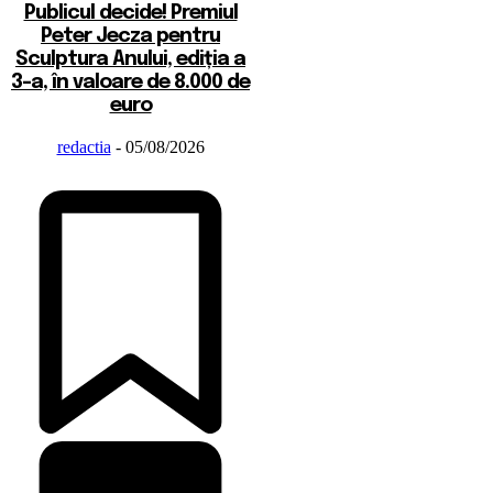
Publicul decide! Premiul
Peter Jecza pentru
Sculptura Anului, ediția a
3-a, în valoare de 8.000 de
euro
redactia
-
05/08/2026