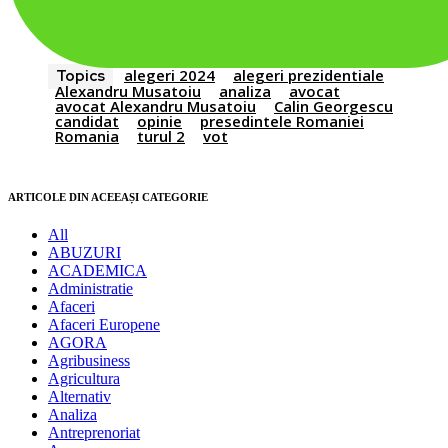
alegeri 2024
alegeri prezidentiale
Topics
Alexandru Musatoiu
analiza
avocat
avocat Alexandru Musatoiu
Calin Georgescu
candidat
opinie
presedintele Romaniei
Romania
turul 2
vot
ARTICOLE DIN ACEEAȘI CATEGORIE
All
ABUZURI
ACADEMICA
Administratie
Afaceri
Afaceri Europene
AGORA
Agribusiness
Agricultura
Alternativ
Analiza
Antreprenoriat