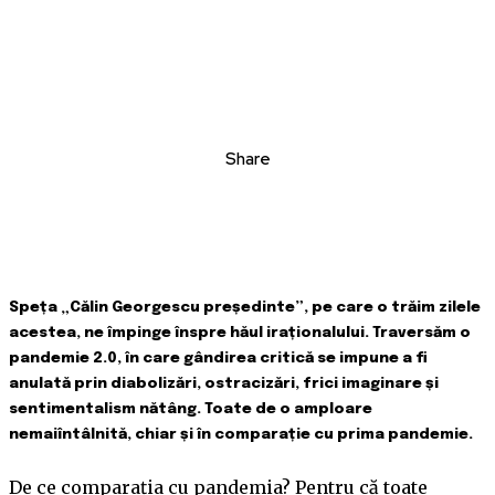
Share
Speța „Călin Georgescu președinte”, pe care o trăim zilele
acestea, ne împinge înspre hăul iraționalului. Traversăm o
pandemie 2.0, în care gândirea critică se impune a fi
anulată prin diabolizări, ostracizări, frici imaginare și
sentimentalism nătâng. Toate de o amploare
nemaiîntâlnită, chiar și în comparație cu prima pandemie.
De ce comparația cu pandemia? Pentru că toate