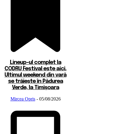
Lineup-ul complet la
CODRU Festival este aici.
Ultimul weekend din vară
se trăiește în Pădurea
Verde, la Timișoara
Mircea Opris
-
05/08/2026