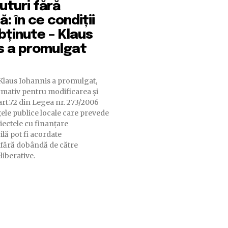
turi fără
: în ce condiții
obținute – Klaus
s a promulgat
Klaus Iohannis a promulgat,
ormativ pentru modificarea şi
rt.72 din Legea nr. 273/2006
ţele publice locale care prevede
iectele cu finanţare
ă pot fi acordate
fără dobândă de către
liberative.