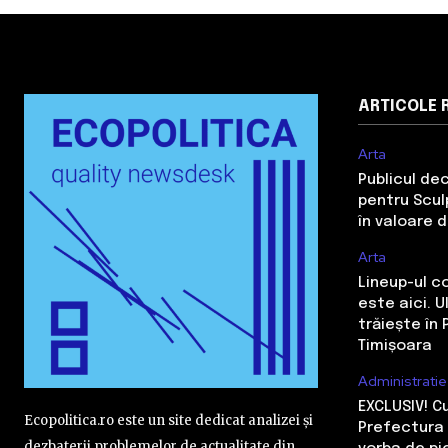
ARTICOLE 
Arta
Publicul de
pentru Sculp
în valoare 
Arta
Lineup-ul c
este aici. 
trăiește în 
Timișoara
Administratie
EXCLUSIV! 
Ecopolitica.ro este un site dedicat analizei și
Prefectura 
dezbaterii problemelor de actualitate din