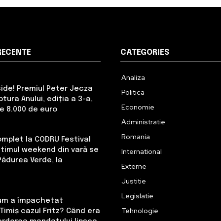
RECENTE
CATEGORIES
Analiza
cide! Premiul Peter Jecza
Politica
tura Anului, ediția a 3-a,
Economie
de 8.000 de euro
Administratie
Romania
omplet la CODRU Festival
Ultimul weekend din vară se
International
Pădurea Verde, la
Externe
Justitie
Legislatie
Cum a împachetat
Tehnologie
Timiș cazul Fritz? Când era