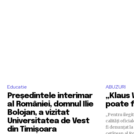
Educatie
ABUZURI
Președintele interimar
„Klaus 
al României, domnul Ilie
poate f
Bolojan, a vizitat
„Pentru ilegi
Universitatea de Vest
calități ofici
fi denunțat l
din Timișoara
cetățean al Ro