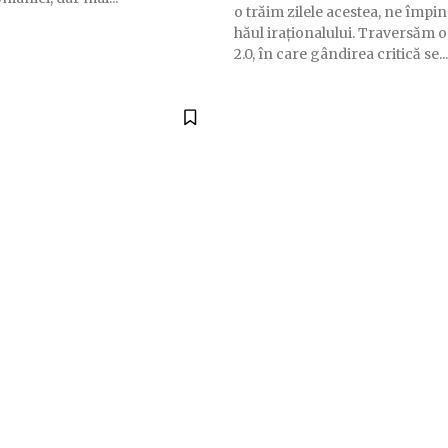
o trăim zilele acestea, ne împi
hăul iraționalului. Traversăm
2.0, în care gândirea critică se...