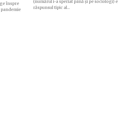
(numărul i-a speriat până și pe sociologi) e
nge înspre
răspunsul tipic al...
 o pandemie