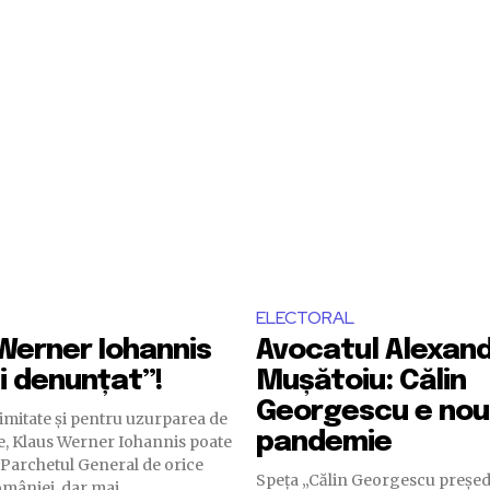
ELECTORAL
Werner Iohannis
Avocatul Alexan
i denunțat”!
Mușătoiu: Călin
Georgescu e no
timitate și pentru uzurparea de
pandemie
ale, Klaus Werner Iohannis poate
a Parchetul General de orice
Speța „Călin Georgescu președi
mâniei, dar mai...