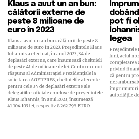
Klaus a avut un an bun:
Împrumu
călătorii externe de
dobândă
peste 8 milioane de
pot fi 
euro în 2023
Iohanni
legea
Klaus a avut un an bun: călătorii de peste 8
milioane de euro în 2023. Președintele Klaus
Preşedintele 
Iohannis a efectuat, în anul 2023, 34 de
luni, actul n
deplasări externe, care însumează cheltuieli
completarea a
de peste 41 de milioane de lei. Conform unui
privind finan
răspuns al Administrației Prezidențiale la
că pentru pro
solicitarea AGERPRES, cheltuielile aferente
nerambursabil
pentru cele 34 de deplasări externe ale
împrumuturi 
delegațiilor oficiale conduse de președintele
autorităţile de
Klaus Iohannis, în anul 2023, însumează
41.104.103 lei, respectiv 8.262.795 EURO.