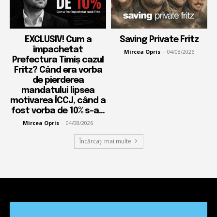
EXCLUSIV! Cum a
Saving Private Fritz
împachetat
Mircea Opris
-
04/08/2026
Prefectura Timiș cazul
Fritz? Când era vorba
de pierderea
mandatului lipsea
motivarea ÎCCJ, când a
fost vorba de 10% s-a...
Mircea Opris
-
04/08/2026
Încărcați mai multe