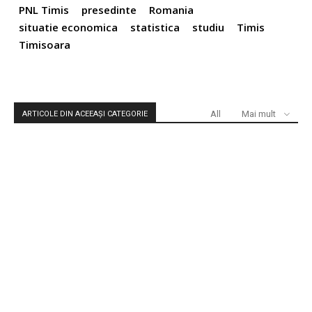
PNL Timis
presedinte
Romania
situatie economica
statistica
studiu
Timis
Timisoara
All
Mai mult
ARTICOLE DIN ACEEAȘI CATEGORIE