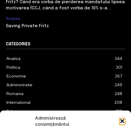
Fritz? Când era vorba de pierderea mandatului lipsea
motivarea ÎCCJ, când a fost vorba de 10% s-a...
Analiza
Saving Private Fritz
CATEGORIES
Analiza
344
Politica
301
Economie
267
Administratie
249
Romania
248
International
208
Externe
188
Administrează
Justitie
175
consimțământul
Legislatie
174