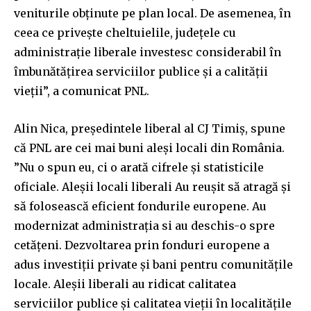
veniturile obținute pe plan local. De asemenea, în
ceea ce privește cheltuielile, județele cu
administrație liberale investesc considerabil în
îmbunătățirea serviciilor publice și a calității
vieții”, a comunicat PNL.
Alin Nica, președintele liberal al CJ Timiș, spune
că PNL are cei mai buni aleși locali din România.
”Nu o spun eu, ci o arată cifrele și statisticile
oficiale. Aleșii locali liberali Au reușit să atragă și
să folosească eficient fondurile europene. Au
modernizat administrația si au deschis-o spre
cetățeni. Dezvoltarea prin fonduri europene a
adus investiții private și bani pentru comunitățile
locale. Aleșii liberali au ridicat calitatea
serviciilor publice și calitatea vieții în localitățile