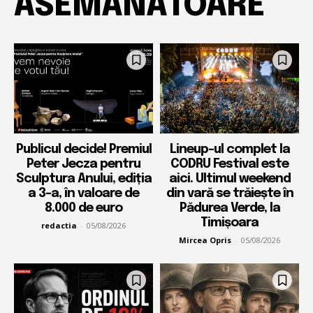
ASEMĂNĂTOARE
Publicul decide! Premiul
Lineup-ul complet la
Peter Jecza pentru
CODRU Festival este
Sculptura Anului, ediția
aici. Ultimul weekend
a 3-a, în valoare de
din vară se trăiește în
8.000 de euro
Pădurea Verde, la
Timișoara
redactia
-
05/08/2026
Mircea Opris
-
05/08/2026