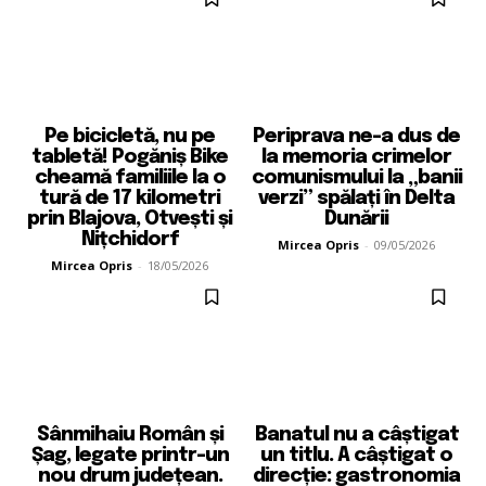
Pe bicicletă, nu pe
Periprava ne-a dus de
tabletă! Pogăniș Bike
la memoria crimelor
cheamă familiile la o
comunismului la „banii
tură de 17 kilometri
verzi” spălați în Delta
prin Blajova, Otvești și
Dunării
Nițchidorf
Mircea Opris
-
09/05/2026
Mircea Opris
-
18/05/2026
Sânmihaiu Român și
Banatul nu a câștigat
Șag, legate printr-un
un titlu. A câștigat o
nou drum județean.
direcție: gastronomia