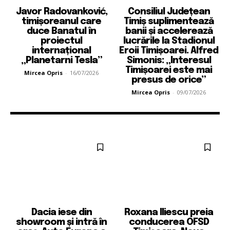
Javor Radovanković,
Consiliul Județean
timișoreanul care
Timiș suplimentează
duce Banatul în
banii și accelerează
proiectul
lucrările la Stadionul
internațional
Eroii Timișoarei. Alfred
„Planetarni Tesla”
Simonis: „Interesul
Timișoarei este mai
Mircea Opris
-
16/07/2026
presus de orice”
Mircea Opris
-
09/07/2026
Dacia iese din
Roxana Iliescu preia
showroom și intră în
conducerea OFSD