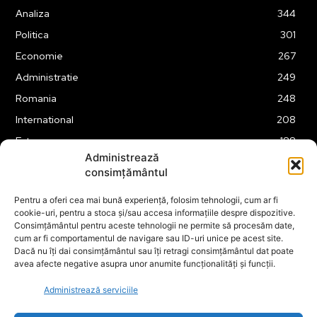
Analiza
344
Politica
301
Economie
267
Administratie
249
Romania
248
International
208
Externe
188
Administrează
Justitie
175
consimțământul
Legislatie
174
Pentru a oferi cea mai bună experiență, folosim tehnologii, cum ar fi
Tehnologie
162
cookie-uri, pentru a stoca și/sau accesa informațiile despre dispozitive.
Financiar
160
Consimțământul pentru aceste tehnologii ne permite să procesăm date,
cum ar fi comportamentul de navigare sau ID-uri unice pe acest site.
ABUZURI
158
Dacă nu îți dai consimțământul sau îți retragi consimțământul dat poate
avea afecte negative asupra unor anumite funcționalități și funcții.
Social
157
Educatie
151
Administrează serviciile
Cultura
149