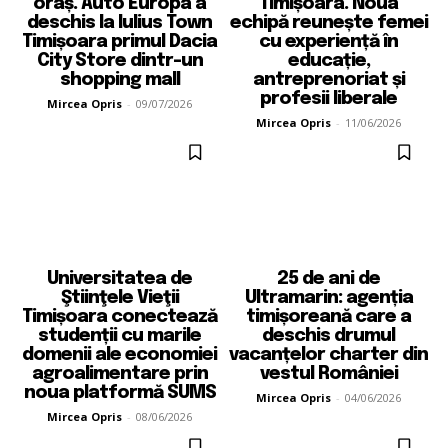
oraș. Auto Europa a
Timișoara. Noua
deschis la Iulius Town
echipă reunește femei
Timișoara primul Dacia
cu experiență în
City Store dintr-un
educație,
shopping mall
antreprenoriat și
profesii liberale
Mircea Opris
-
09/07/2026
Mircea Opris
-
11/06/2026
Universitatea de
25 de ani de
Ştiinţele Vieţii
Ultramarin: agenția
Timișoara conectează
timișoreană care a
studenții cu marile
deschis drumul
domenii ale economiei
vacanțelor charter din
agroalimentare prin
vestul României
noua platformă SUMS
Mircea Opris
-
04/06/2026
Mircea Opris
-
08/06/2026