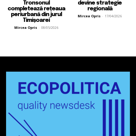
Tronsonul
devine strategie
completează rețeaua
regională
periurbană din jurul
Mircea Opris
-
17/04/2026
Timișoarei
Mircea Opris
-
08/05/2026