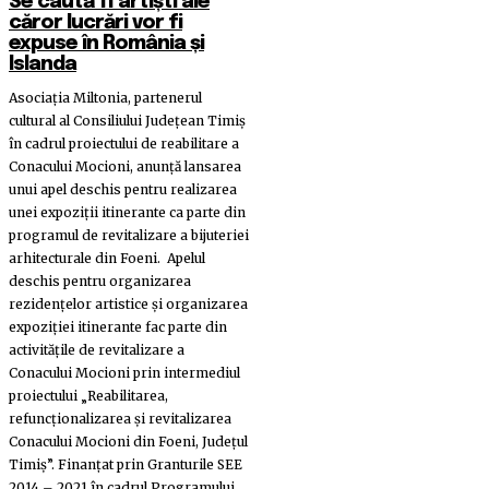
Se caută 11 artiști ale
căror lucrări vor fi
expuse în România și
Islanda
Asociația Miltonia, partenerul
cultural al Consiliului Județean Timiș
în cadrul proiectului de reabilitare a
Conacului Mocioni, anunță lansarea
unui apel deschis pentru realizarea
unei expoziții itinerante ca parte din
programul de revitalizare a bijuteriei
arhitecturale din Foeni. Apelul
deschis pentru organizarea
rezidențelor artistice și organizarea
expoziției itinerante fac parte din
activitățile de revitalizare a
Conacului Mocioni prin intermediul
proiectului „Reabilitarea,
refuncționalizarea și revitalizarea
Conacului Mocioni din Foeni, Județul
Timiș”. Finanțat prin Granturile SEE
2014 – 2021 în cadrul Programului