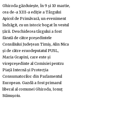
Ghiroda găzduiește, în 9 și 10 martie,
cea de-a XIII-a ediție a Târgului
Apicol de Primăvară, un eveniment
îndrăgit, cu un istoric bogat în vestul
țării. Deschiderea târgului a fost
făcută de către președintele
Consiliului Județean Timiș, Alin Nica
și de către eruodeputatul PUSL,
Maria Grapini, care este și
vicepreşedinte al Comisiei pentru
Piaţă Internă şi Protecţia
Consumatorilor din Parlamentul
European. Gazdă a fost primarul
liberal al comunei Ghiroda, Ionuț
Stănușoiu.