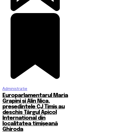
Administratie
Europarlamentarul Maria
Grapini și Alin Nica,
președintele CJ Timiș au
deschis Târgul Apicol
Internațional din
localitatea timișeană
Ghiroda