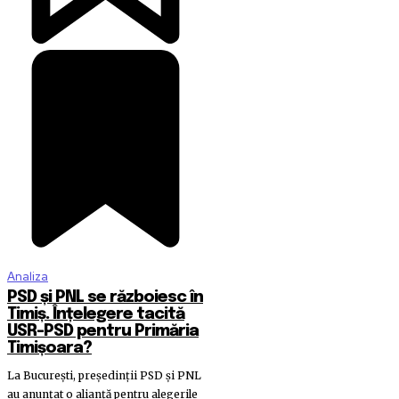
Analiza
PSD și PNL se războiesc în
Timiș. Înțelegere tacită
USR-PSD pentru Primăria
Timișoara?
La București, președinții PSD și PNL
au anunțat o alianță pentru alegerile