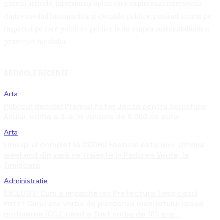
găsești articole, interviuri și opinii care explorează intersecția
dintre mediul înconjurător și deciziile politice, punând accent pe
impactul pe care politicile publice le au asupra sustenabilității și
protecției mediului.
ARTICOLE RECENTE
Arta
Publicul decide! Premiul Peter Jecza pentru Sculptura
Anului, ediția a 3-a, în valoare de 8.000 de euro
Arta
Lineup-ul complet la CODRU Festival este aici. Ultimul
weekend din vară se trăiește în Pădurea Verde, la
Timișoara
Administratie
EXCLUSIV! Cum a împachetat Prefectura Timiș cazul
Fritz? Când era vorba de pierderea mandatului lipsea
motivarea ÎCCJ, când a fost vorba de 10% s-a...