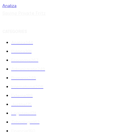
Analiza
Saving Private Fritz
CATEGORIES
Analiza
344
Politica
301
Economie
267
Administratie
249
Romania
248
International
208
Externe
188
Justitie
175
Legislatie
174
Tehnologie
162
Financiar
160