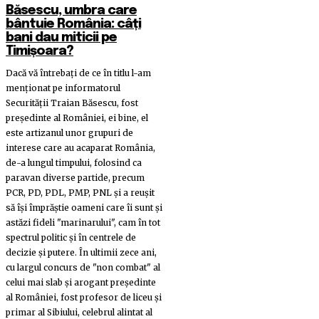
Băsescu, umbra care
bântuie România: câți
bani dau miticii pe
Timișoara?
Dacă vă întrebați de ce în titlu l-am
menționat pe informatorul
Securității Traian Băsescu, fost
președinte al României, ei bine, el
este artizanul unor grupuri de
interese care au acaparat România,
de-a lungul timpului, folosind ca
paravan diverse partide, precum
PCR, PD, PDL, PMP, PNL și a reușit
să își împrăștie oameni care îi sunt și
astăzi fideli "marinarului", cam în tot
spectrul politic și în centrele de
decizie și putere. În ultimii zece ani,
cu largul concurs de "non combat" al
celui mai slab și arogant președinte
al României, fost profesor de liceu și
primar al Sibiului, celebrul alintat al