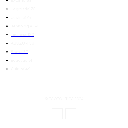
Externe
189
Legislatie
176
Justitie
175
Tehnologie
164
Financiar
160
ABUZURI
158
Social
157
Educatie
151
Cultura
149
© ECOPOLITICA 2024