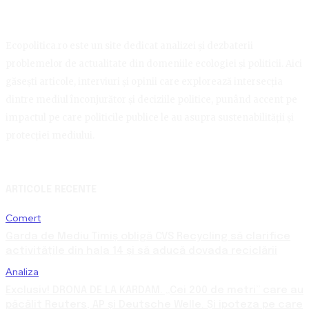
Ecopolitica.ro este un site dedicat analizei și dezbaterii
problemelor de actualitate din domeniile ecologiei și politicii. Aici
găsești articole, interviuri și opinii care explorează intersecția
dintre mediul înconjurător și deciziile politice, punând accent pe
impactul pe care politicile publice le au asupra sustenabilității și
protecției mediului.
ARTICOLE RECENTE
Comert
Garda de Mediu Timiș obligă CVS Recycling să clarifice
activitățile din hala 14 și să aducă dovada reciclării
Analiza
Exclusiv! DRONA DE LA KARDAM. „Cei 200 de metri” care au
păcălit Reuters, AP și Deutsche Welle. Și ipoteza pe care