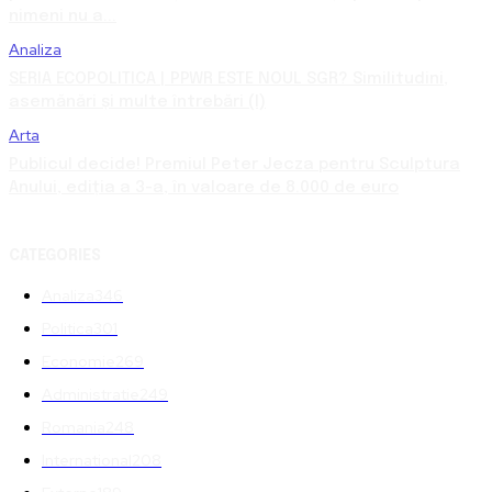
nimeni nu a...
Analiza
SERIA ECOPOLITICA | PPWR ESTE NOUL SGR? Similitudini,
asemănări și multe întrebări (I)
Arta
Publicul decide! Premiul Peter Jecza pentru Sculptura
Anului, ediția a 3-a, în valoare de 8.000 de euro
CATEGORIES
Analiza
346
Politica
301
Economie
269
Administratie
249
Romania
248
International
208