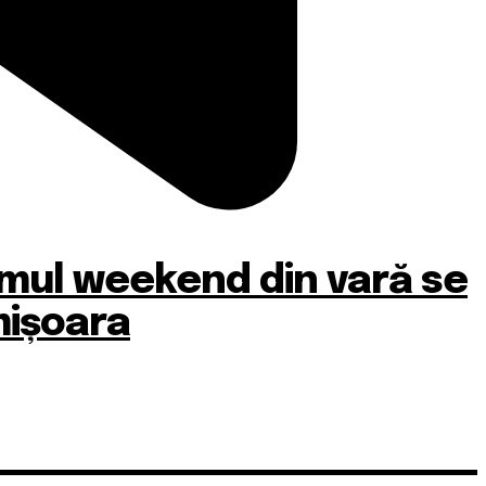
timul weekend din vară se
mișoara