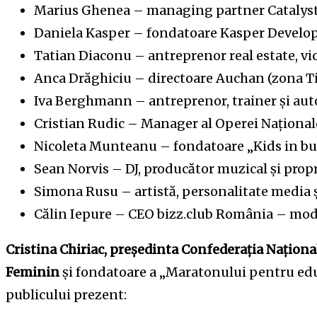
Marius Ghenea – managing partner Catalys
Daniela Kasper – fondatoare Kasper Develo
Tatian Diaconu – antreprenor real estate, v
Anca Drăghiciu – directoare Auchan (zona Ti
Iva Berghmann – antreprenor, trainer și auto
Cristian Rudic – Manager al Operei Naționa
Nicoleta Munteanu – fondatoare „Kids in bu
Sean Norvis – DJ, producător muzical și propr
Simona Rusu – artistă, personalitate media ș
Călin Iepure – CEO bizz.club România – mod
Cristina Chiriac, președinta Confederația Națion
Feminin
și fondatoare a „Maratonului pentru edu
publicului prezent: