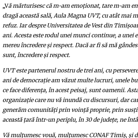
„V
ă mărturisesc că m-am emoționat, tare m-am emo
dragă această sală, Aula Magna UVT, cu atât mai mu
refuz. Iar despre Universitatea de Vest din Timișoar
ani. Acesta este rodul unei munci continue, a unei
mereu încredere și respect. Dacă ar fi să mă gândesc
sunt, încredere și respect.
UVT este partenerul nostru de trei ani, cu persevere
ani de democrație am văzut multe lucruri, unele bun
ce face diferența, în acest peisaj, sunt oamenii. A
organizație care nu vă inundă cu discursuri, dar ca
generăm comunități prin voință proprie, prin susț
această țară într-un periplu, în 30 de județe, ne întâ
Vă mulțumesc vouă, mulțumesc CONAF Timiș, și din