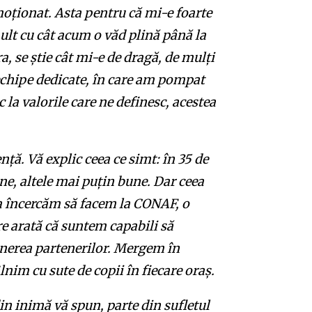
ționat. Asta pentru că mi-e foarte
lt cu cât acum o văd plină până la
a, se știe cât mi-e de dragă, de mulți
 echipe dedicate, în care am pompat
 la valorile care ne definesc, acestea
nță. Vă explic ceea ce simt: în 35 de
e, altele mai puțin bune. Dar ceea
sta încercăm să facem la CONAF, o
re arată că suntem capabili să
inerea partenerilor. Mergem în
lnim cu sute de copii în fiecare oraș.
 inimă vă spun, parte din sufletul