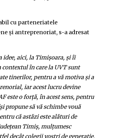
bil cu parteneriatele
e și antreprenoriat, s-a adresat
dee, aici, la Timișoara, și îi
n contextul în care la UVT sunt
te tinerilor, pentru a vă motiva și a
renorial, iar acest lucru devine
 este o forță, în acest sens, pentru
 își propune să vă schimbe vouă
ntru că astăzi este alături de
Județean Timiș, mulțumesc
ltfel decât colegii voștri de generație,