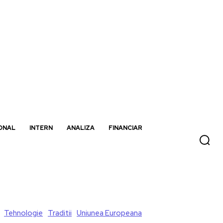
ONAL
INTERN
ANALIZA
FINANCIAR
Tehnologie
Traditii
Uniunea Europeana