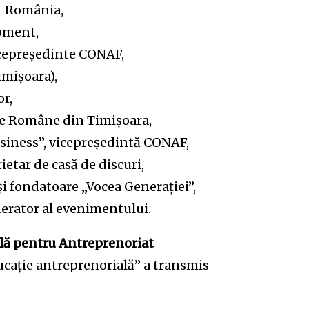
t România,
pment,
icepreședinte CONAF,
mișoara),
r,
le Române din Timișoara,
siness”, vicepreședintă CONAF,
ietar de casă de discuri,
i fondatoare „Vocea Generației”,
erator al evenimentului.
ală pentru Antreprenoriat
cație antreprenorială” a transmis