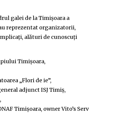
drul galei de la Timișoara a
u reprezentat organizatorii,
 implicați, alături de cunoscuți
iului Timișoara,
oarea „Flori de ie”,
eneral adjunct ISJ Timiș,
,
ONAF Timișoara, owner Vito’s Serv