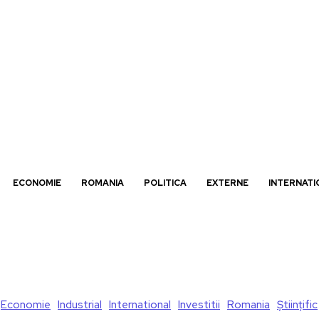
ECONOMIE
ROMANIA
POLITICA
EXTERNE
INTERNATI
Economie
Industrial
International
Investitii
Romania
Științific