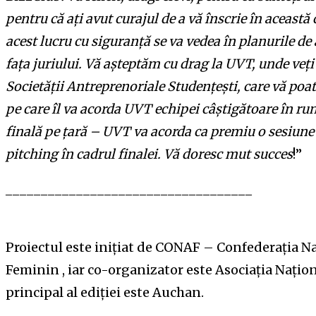
pentru că ați avut curajul de a vă înscrie în această 
acest lucru cu siguranță se va vedea în planurile de 
fața juriului. Vă așteptăm cu drag la UVT, unde veți 
Societății Antreprenoriale Studențești, care vă poat
pe care îl va acorda UVT echipei câștigătoare în run
finală pe țară – UVT va acorda ca premiu o sesiune
pitching în cadrul finalei. Vă doresc mut succes
!”
___________________________________
Proiectul este inițiat de CONAF – Confederația 
Feminin , iar co-organizator este Asociația Națio
principal al ediției este Auchan.