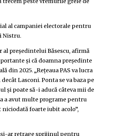
ă trecem peste vremurile grele de
ial al campaniei electorale pentru
i Nistru.
er al președintelui Băsescu, afirmă
importante și că doamna președinte
lă din 2025. „Rețeaua PAS va lucra
 decât Lasconi. Ponta se va baza pe
ul și poate să-i aducă câteva mii de
nta a avut multe programe pentru
 niciodată foarte iubit acolo”,
și-ar retrage sprijinul pentru