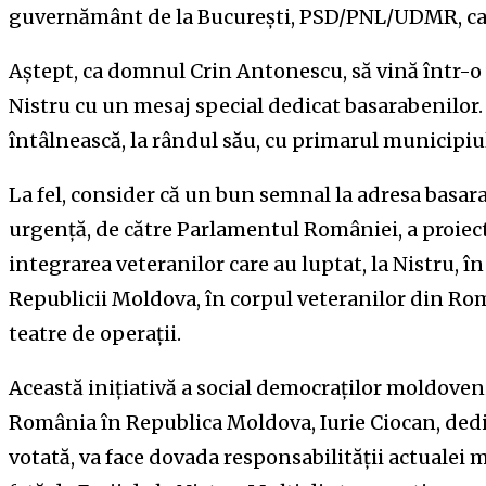
guvernământ de la București, PSD/PNL/UDMR, care 
Aștept, ca domnul Crin Antonescu, să vină într-o v
Nistru cu un mesaj special dedicat basarabenilor.
întâlnească, la rândul său, cu primarul municipiu
La fel, consider că un bun semnal la adresa basara
urgență, de către Parlamentul României, a proiec
integrarea veteranilor care au luptat, la Nistru,
Republicii Moldova, în corpul veteranilor din Rom
teatre de operații.
Această inițiativă a social democraților moldove
România în Republica Moldova, Iurie Ciocan, ded
votată, va face dovada responsabilității actualei