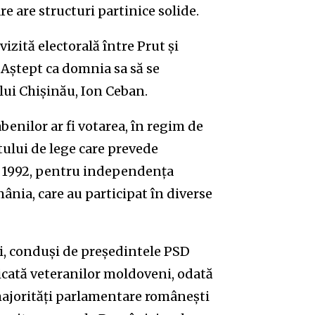
are structuri partinice solide.
izită electorală între Prut și
 Aștept ca domnia sa să se
lui Chișinău, Ion Ceban.
benilor ar fi votarea, în regim de
tului de lege care prevede
 în 1992, pentru independența
ânia, care au participat în diverse
ni, conduși de președintele PSD
icată veteranilor moldoveni, odată
 majorități parlamentare românești