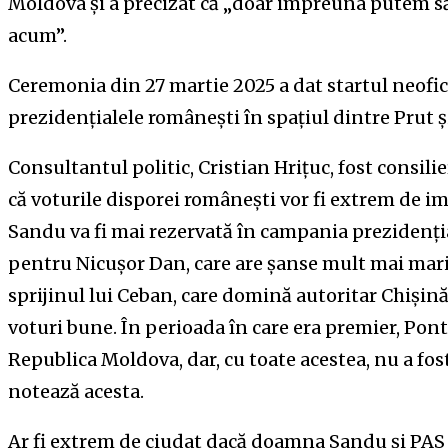
Moldova și a precizat că „doar impreuna putem s
acum”.
Ceremonia din 27 martie 2025 a dat startul neofic
prezidențialele românești în spațiul dintre Prut ș
Consultantul politic, Cristian Hrițuc, fost consili
că voturile disporei românești vor fi extrem de 
Sandu va fi mai rezervată în campania prezidenția
pentru Nicușor Dan, care are șanse mult mai mari
sprijinul lui Ceban, care domină autoritar Chișină
voturi bune. În perioada în care era premier, Po
Republica Moldova, dar, cu toate acestea, nu a fost
notează acesta.
Ar fi extrem de ciudat dacă doamna Sandu și PAS 