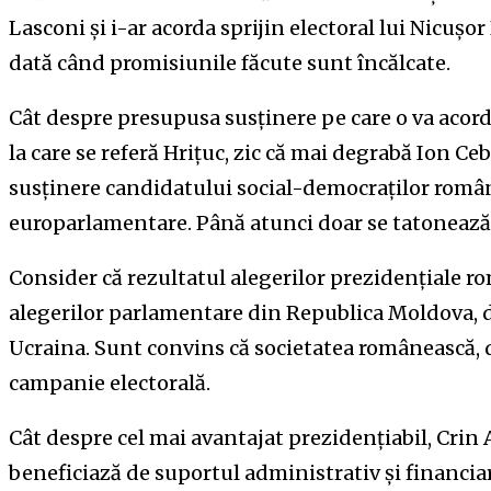
Lasconi și i-ar acorda sprijin electoral lui Nicușo
dată când promisiunile făcute sunt încălcate.
Cât despre presupusa susținere pe care o va acord
la care se referă Hrițuc, zic că mai degrabă Ion Ceb
susținere candidatului social-democraților români
europarlamentare. Până atunci doar se tatonează
Consider că rezultatul alegerilor prezidențiale rom
alegerilor parlamentare din Republica Moldova, d
Ucraina. Sunt convins că societatea românească, d
campanie electorală.
Cât despre cel mai avantajat prezidențiabil, Crin
beneficiază de suportul administrativ și financiar 