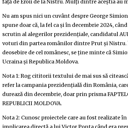
față de Eroii de la Nistru. Mulți dintre aceștia a
Nu am spus nici un cuvânt despre George Simion. N
spune doar că, la fel ca și în decembrie 2024, când
scrutin al alegerilor prezidențiale, candidatul AU
voturi din partea românilor dintre Prut și Nistru.
deosebire de cel românesc, se ține minte că Simion
Ucraina și Republica Moldova.
Nota 1: Rog cititorii textului de mai sus să citeas
refer la campania prezidențială din România, car
durează din decembrie, doar prin prisma FAP
REPUBLICII MOLDOVA.
Nota 2: Cunosc proiectele care au fost realizate î
implicarea directă a lui Victor Ponta când era pr