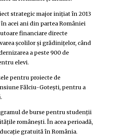
ct strategic major inițiat în 2013
e în acei ani din partea României
utoare financiare directe
area școlilor și grădinițelor, când
dernizarea a peste 900 de
ntru elevi.
zele pentru proiecte de
tensiune Fălciu-Gotești, pentru a
.
rogramul de burse pentru studenții
tățile românești. În acea perioadă,
educație gratuită în România.