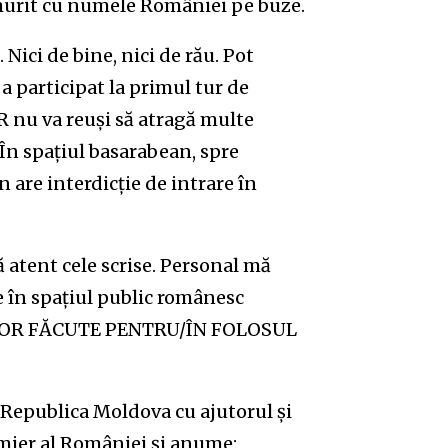
u murit cu numele României pe buze.
ici de bine, nici de rău. Pot
 a participat la primul tur de
R nu va reuși să atragă multe
 În spațiul basarabean, spre
 are interdicție de intrare în
că atent cele scrise. Personal mă
e în spațiul public românesc
TELOR FĂCUTE PENTRU/ÎN FOLOSUL
n Republica Moldova cu ajutorul și
emier al României și anume: