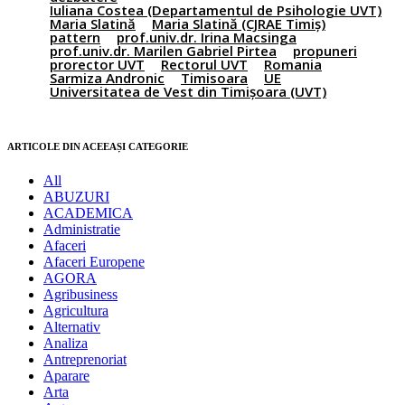
Iuliana Costea (Departamentul de Psihologie UVT)
Maria Slatină
Maria Slatină (CJRAE Timiș)
pattern
prof.univ.dr. Irina Macsinga
prof.univ.dr. Marilen Gabriel Pirtea
propuneri
prorector UVT
Rectorul UVT
Romania
Sarmiza Andronic
Timisoara
UE
Universitatea de Vest din Timișoara (UVT)
ARTICOLE DIN ACEEAȘI CATEGORIE
All
ABUZURI
ACADEMICA
Administratie
Afaceri
Afaceri Europene
AGORA
Agribusiness
Agricultura
Alternativ
Analiza
Antreprenoriat
Aparare
Arta