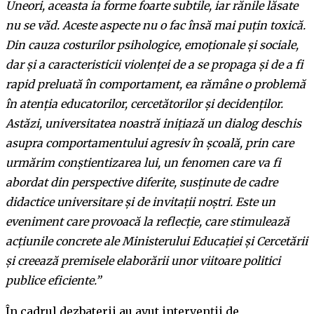
Uneori, aceasta ia forme foarte subtile, iar rănile lăsate
nu se văd. Aceste aspecte nu o fac însă mai puțin toxică.
Din cauza costurilor psihologice, emoționale și sociale,
dar și a caracteristicii violenței de a se propaga și de a fi
rapid preluată în comportament, ea rămâne o problemă
în atenția educatorilor, cercetătorilor și decidenților.
Astăzi, universitatea noastră inițiază un dialog deschis
asupra comportamentului agresiv în școală, prin care
urmărim conștientizarea lui, un fenomen care va fi
abordat din perspective diferite, susținute de cadre
didactice universitare și de invitații noștri. Este un
eveniment care provoacă la reflecție, care stimulează
acțiunile concrete ale Ministerului Educației și Cercetării
și creează premisele elaborării unor viitoare politici
publice eficiente.”
În cadrul dezbaterii au avut intervenții de