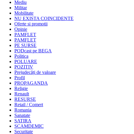
Mediu
Militar
Mobilitate
NU EXISTA COINCIDENTE
Oferte si promotii
Opinie
PAMFLET
PAMFLET
PE SURSE
PODcast pe BEGA
Politica
POLUARE
POZITIV
Prejudecăți de valoare
Profil
PROPAGANDA
Religie
Renault
RESURSE
Retail / Comert
Romania
Sanatate
SATIRA
SCAMDEMIC
Securitate