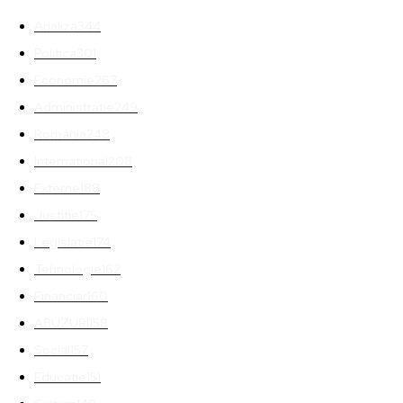
Analiza
344
Politica
301
Economie
267
Administratie
249
Romania
248
International
208
Externe
188
Justitie
175
Legislatie
174
Tehnologie
162
Financiar
160
ABUZURI
158
Social
157
Educatie
151