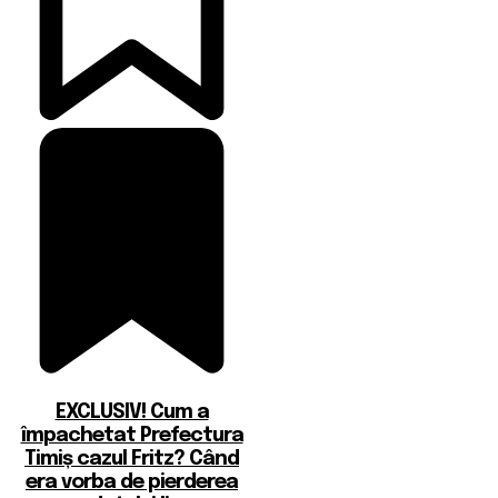
EXCLUSIV! Cum a
împachetat Prefectura
Timiș cazul Fritz? Când
era vorba de pierderea