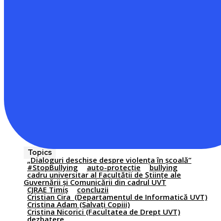
Topics
„Dialoguri deschise despre violența în școală”
#StopBullying
auto-protecție
bullying
cadru universitar al Facultății de Științe ale
Guvernării și Comunicării din cadrul UVT
CJRAE Timiș
concluzii
Cristian Cira (Departamentul de Informatică UVT)
Cristina Adam (Salvați Copiii)
Cristina Nicorici (Facultatea de Drept UVT)
dezbatere