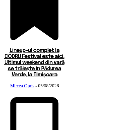
Lineup-ul complet la
CODRU Festival este aici.
Ultimul weekend din vară
se trăiește în Pădurea
Verde, la Timișoara
Mircea Opris
-
05/08/2026