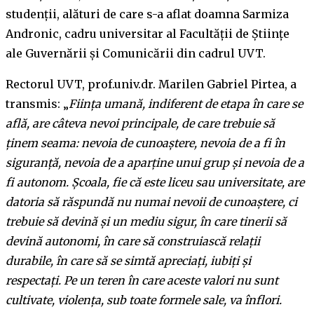
studenții, alături de care s-a aflat doamna Sarmiza
Andronic, cadru universitar al Facultății de Științe
ale Guvernării și Comunicării din cadrul UVT.
Rectorul UVT, prof.univ.dr. Marilen Gabriel Pirtea, a
transmis: „
Ființa umană, indiferent de etapa în care se
află, are câteva nevoi principale, de care trebuie să
ținem seama: nevoia de cunoaștere, nevoia de a fi în
siguranță, nevoia de a aparține unui grup și nevoia de a
fi autonom. Școala, fie că este liceu sau universitate, are
datoria să răspundă nu numai nevoii de cunoaștere, ci
trebuie să devină și un mediu sigur, în care tinerii să
devină autonomi, în care să construiască relații
durabile, în care să se simtă apreciați, iubiți și
respectați. Pe un teren în care aceste valori nu sunt
cultivate, violența, sub toate formele sale, va înflori.