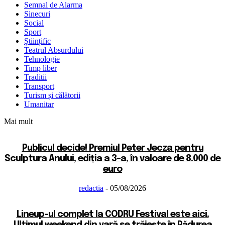
Semnal de Alarma
Sinecuri
Social
Sport
Științific
Teatrul Absurdului
Tehnologie
Timp liber
Traditii
Transport
Turism și călătorii
Umanitar
Mai mult
Publicul decide! Premiul Peter Jecza pentru
Sculptura Anului, ediția a 3-a, în valoare de 8.000 de
euro
redactia
-
05/08/2026
Lineup-ul complet la CODRU Festival este aici.
Ultimul weekend din vară se trăiește în Pădurea