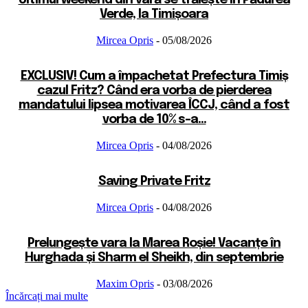
Verde, la Timișoara
Mircea Opris
-
05/08/2026
EXCLUSIV! Cum a împachetat Prefectura Timiș
cazul Fritz? Când era vorba de pierderea
mandatului lipsea motivarea ÎCCJ, când a fost
vorba de 10% s-a...
Mircea Opris
-
04/08/2026
Saving Private Fritz
Mircea Opris
-
04/08/2026
Prelungește vara la Marea Roșie! Vacanțe în
Hurghada și Sharm el Sheikh, din septembrie
Maxim Opris
-
03/08/2026
Încărcați mai multe