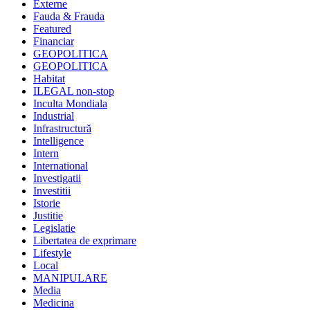
Externe
Fauda & Frauda
Featured
Financiar
GEOPOLITICA
GEOPOLITICA
Habitat
ILEGAL non-stop
Inculta Mondiala
Industrial
Infrastructură
Intelligence
Intern
International
Investigatii
Investitii
Istorie
Justitie
Legislatie
Libertatea de exprimare
Lifestyle
Local
MANIPULARE
Media
Medicina