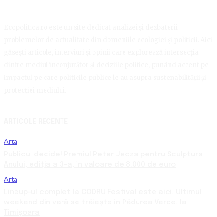
Ecopolitica.ro este un site dedicat analizei și dezbaterii
problemelor de actualitate din domeniile ecologiei și politicii. Aici
găsești articole, interviuri și opinii care explorează intersecția
dintre mediul înconjurător și deciziile politice, punând accent pe
impactul pe care politicile publice le au asupra sustenabilității și
protecției mediului.
ARTICOLE RECENTE
Arta
Publicul decide! Premiul Peter Jecza pentru Sculptura
Anului, ediția a 3-a, în valoare de 8.000 de euro
Arta
Lineup-ul complet la CODRU Festival este aici. Ultimul
weekend din vară se trăiește în Pădurea Verde, la
Timișoara