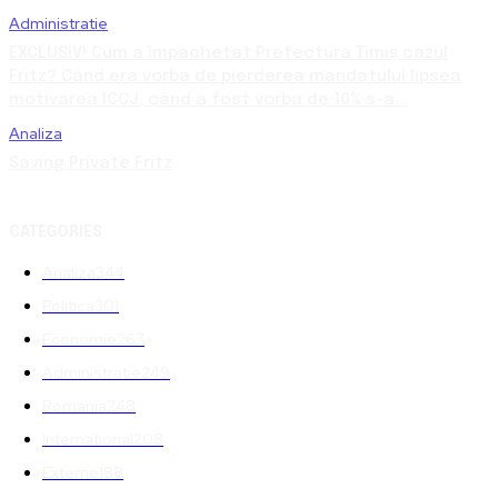
Administratie
EXCLUSIV! Cum a împachetat Prefectura Timiș cazul
Fritz? Când era vorba de pierderea mandatului lipsea
motivarea ÎCCJ, când a fost vorba de 10% s-a...
Analiza
Saving Private Fritz
CATEGORIES
Analiza
344
Politica
301
Economie
267
Administratie
249
Romania
248
International
208
Externe
188