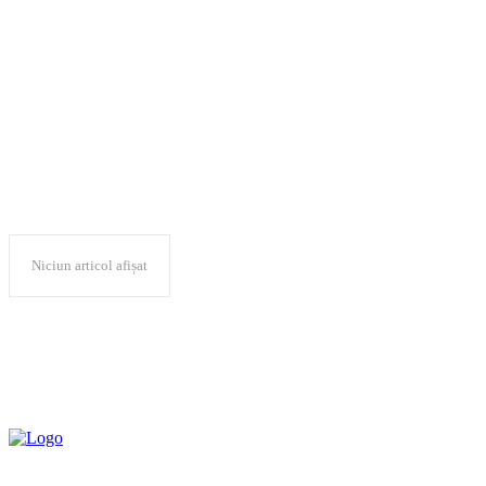
prof.univ.dr. Marilen
Gabriel Pirtea
Niciun articol afișat