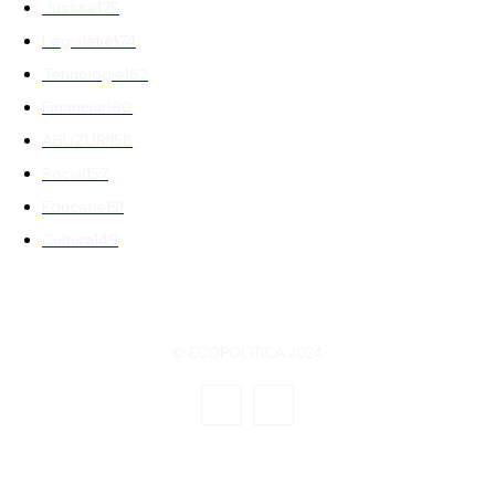
Justitie
175
Legislatie
174
Tehnologie
162
Financiar
160
ABUZURI
158
Social
157
Educatie
151
Cultura
149
© ECOPOLITICA 2024