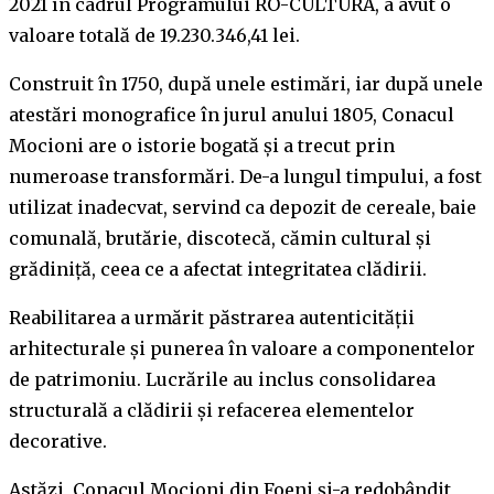
2021 în cadrul Programului RO-CULTURA, a avut o
valoare totală de 19.230.346,41 lei.
Construit în 1750, după unele estimări, iar după unele
atestări monografice în jurul anului 1805, Conacul
Mocioni are o istorie bogată și a trecut prin
numeroase transformări. De-a lungul timpului, a fost
utilizat inadecvat, servind ca depozit de cereale, baie
comunală, brutărie, discotecă, cămin cultural și
grădiniță, ceea ce a afectat integritatea clădirii.
Reabilitarea a urmărit păstrarea autenticității
arhitecturale și punerea în valoare a componentelor
de patrimoniu. Lucrările au inclus consolidarea
structurală a clădirii și refacerea elementelor
decorative.
Astăzi, Conacul Mocioni din Foeni și-a redobândit