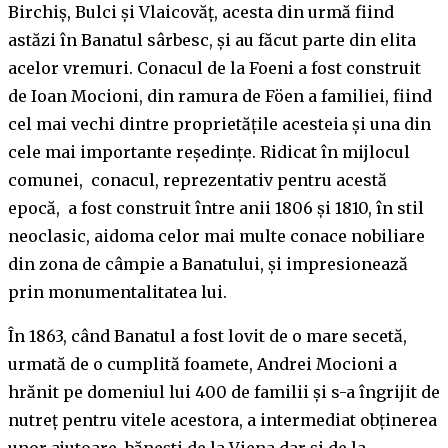
Birchiș, Bulci și Vlaicovăț, acesta din urmă fiind
astăzi în Banatul sârbesc, și au făcut parte din elita
acelor vremuri. Conacul de la Foeni a fost construit
de Ioan Mocioni, din ramura de Föen a familiei, fiind
cel mai vechi dintre proprietățile acesteia și una din
cele mai importante reședințe. Ridicat în mijlocul
comunei, conacul, reprezentativ pentru acestă
epocă, a fost construit între anii 1806 și 1810, în stil
neoclasic, aidoma celor mai multe conace nobiliare
din zona de câmpie a Banatului, și impresionează
prin monumentalitatea lui.
În 1863, când Banatul a fost lovit de o mare secetă,
urmată de o cumplită foamete, Andrei Mocioni a
hrănit pe domeniul lui 400 de familii și s-a îngrijit de
nutreț pentru vitele acestora, a intermediat obținerea