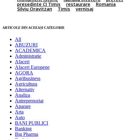
presedinte CJ Timis
restaurare
Romania
Silviu Oravitzan
Timis
vernisaj
ARTICOLE DIN ACEEAȘI CATEGORIE
All
ABUZURI
ACADEMICA
Administratie
Afaceri
Afaceri Europene
AGORA
Agribusiness
Agricultura
Alternativ
Analiza
Antreprenoriat
Aparare
Arta
Auto
BANI PUBLICI
Banking
Big Pharma