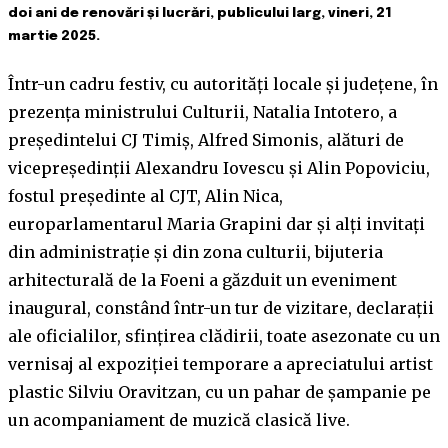
doi ani de renovări și lucrări, publicului larg, vineri, 21
martie 2025.
Într-un cadru festiv, cu autorități locale și județene, în
prezența ministrului Culturii, Natalia Intotero, a
președintelui CJ Timiș, Alfred Simonis, alături de
vicepreședinții Alexandru Iovescu și Alin Popoviciu,
fostul președinte al CJT, Alin Nica,
europarlamentarul Maria Grapini dar și alți invitați
din administrație și din zona culturii, bijuteria
arhitecturală de la Foeni a găzduit un eveniment
inaugural, constând într-un tur de vizitare, declarații
ale oficialilor, sfințirea clădirii, toate asezonate cu un
vernisaj al expoziției temporare a apreciatului artist
plastic Silviu Oravitzan, cu un pahar de șampanie pe
un acompaniament de muzică clasică live.