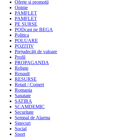
Oferte si promotii
Opinie
PAMFLET
PAMFLET
PE SURSE
PODcast pe BEGA
Politica
POLUARE
POZITIV
Prejudecăți de valoare
Profil
PROPAGANDA
Religie
Renault
RESURSE
Retail / Comert
Romania
Sanatate
SATIRA
SCAMDEMIC
Securitate
Semnal de Alarma
Sinecuri
Social
Sport