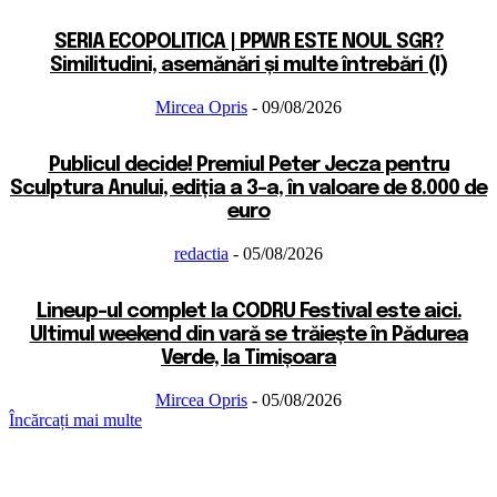
SERIA ECOPOLITICA | PPWR ESTE NOUL SGR?
Similitudini, asemănări și multe întrebări (I)
Mircea Opris
-
09/08/2026
Publicul decide! Premiul Peter Jecza pentru
Sculptura Anului, ediția a 3-a, în valoare de 8.000 de
euro
redactia
-
05/08/2026
Lineup-ul complet la CODRU Festival este aici.
Ultimul weekend din vară se trăiește în Pădurea
Verde, la Timișoara
Mircea Opris
-
05/08/2026
Încărcați mai multe