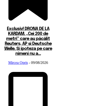
Exclusiv! DRONA DE LA
KARDAM. „Cei 200 de
metri” care au păcălit
Reuters, AP și Deutsche
Welle. Și ipoteza pe care
nimeni nu a...
Mircea Opris
-
09/08/2026