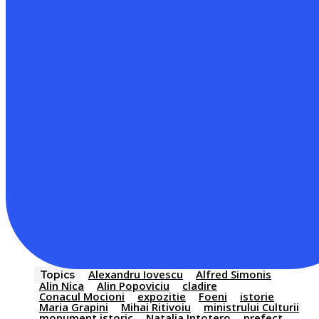
Alexandru Iovescu
Alfred Simonis
Topics
Alin Nica
Alin Popoviciu
cladire
Conacul Mocioni
expozitie
Foeni
istorie
Maria Grapini
Mihai Ritivoiu
ministrului Culturii
monument istoric
Natalia Intotero
prefect