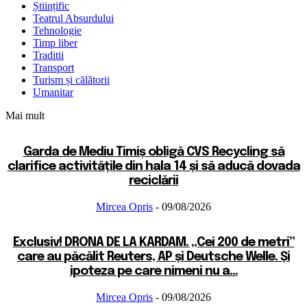
Științific
Teatrul Absurdului
Tehnologie
Timp liber
Traditii
Transport
Turism și călătorii
Umanitar
Mai mult
Garda de Mediu Timiș obligă CVS Recycling să
clarifice activitățile din hala 14 și să aducă dovada
reciclării
Mircea Opris
-
09/08/2026
Exclusiv! DRONA DE LA KARDAM. „Cei 200 de metri”
care au păcălit Reuters, AP și Deutsche Welle. Și
ipoteza pe care nimeni nu a...
Mircea Opris
-
09/08/2026