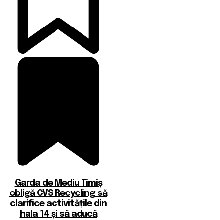
Garda de Mediu Timiș
obligă CVS Recycling să
clarifice activitățile din
hala 14 și să aducă