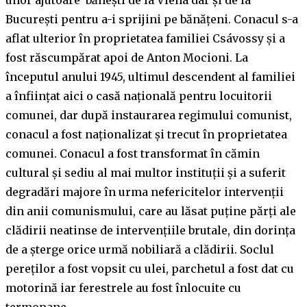
unor ajutoare bănești de la Viena dar și de la
București pentru a-i sprijini pe bănățeni. Conacul s-a
aflat ulterior în proprietatea familiei Csávossy și a
fost răscumpărat apoi de Anton Mocioni. La
începutul anului 1945, ultimul descendent al familiei
a înființat aici o casă națională pentru locuitorii
comunei, dar după instaurarea regimului comunist,
conacul a fost naționalizat și trecut în proprietatea
comunei. Conacul a fost transformat în cămin
cultural şi sediu al mai multor instituţii și a suferit
degradări majore în urma nefericitelor intervenții
din anii comunismului, care au lăsat puține părți ale
clădirii neatinse de intervențiile brutale, din dorința
de a șterge orice urmă nobiliară a clădirii. Soclul
pereților a fost vopsit cu ulei, parchetul a fost dat cu
motorină iar ferestrele au fost înlocuite cu