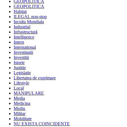
GEOPOLITICA
GEOPOLITICA
Habitat
ILEGAL non-stop
Inculta Mondiala
Industrial
Infrastructură
Intelligence
Intern
International
Investigatii
Investitii
Istorie
Justitie
Legislatie
Libertatea de exprimare
Lifestyle
Local
MANIPULARE
Media
Medicina
Mediu
Militar
Mobilitate
NU EXISTA COINCIDENTE