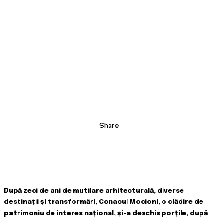
Share
După zeci de ani de mutilare arhitecturală, diverse
destinații și transformări, Conacul Mocioni, o clădire de
patrimoniu de interes național, și-a deschis porțile, după