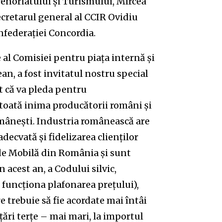
enoriatului și Turismului, Mircea
ecretarul general al CCIR Ovidiu
onfederației Concordia.
al Comisiei pentru piața internă și
n, a fost invitatul nostru special
t că va pleda pentru
 toată inima producătorii români și
ânești. Industria românească are
decvată și fidelizarea clienților
de Mobilă din România și sunt
 acest an, a Codului silvic,
 funcționa plafonarea prețului),
re trebuie să fie acordate mai întâi
țări terțe – mai mari, la importul