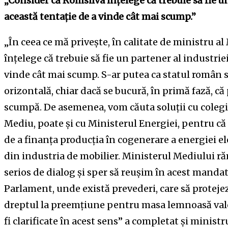
„Consider c
ă
Romsilva în
ț
elege c
ă
trebuie s
ă
fie u
aceast
ă
tenta
ț
ie de a vinde cât mai scump.”
„În ceea ce mă privește, în calitate de ministru a
înțelege că trebuie să fie un partener al industrie
vinde cât mai scump. S-ar putea ca statul român 
orizontală, chiar dacă se bucură, în primă fază, 
scumpă. De asemenea, vom căuta soluții cu colegi
Mediu, poate și cu Ministerul Energiei, pentru că
de a finanța producția în cogenerare a energiei ele
din industria de mobilier. Ministerul Mediului r
serios de dialog și sper să reușim în acest mandat
Parlament, unde există prevederi, care să protejez
dreptul la preemțiune pentru masa lemnoasă valor
fi clarificate în acest sens” a completat și ministr