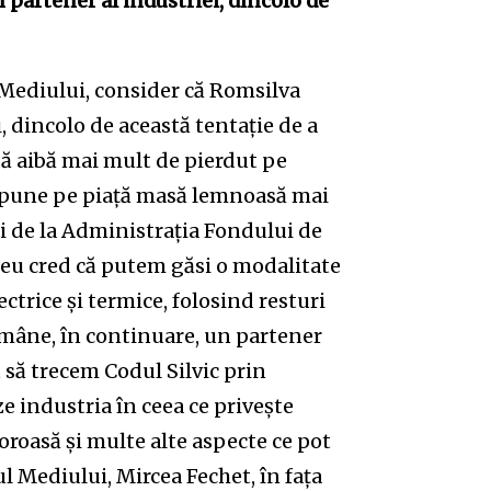
n partener al industriei, dincolo de
l Mediului, consider că Romsilva
i, dincolo de această tentație de a
să aibă mai mult de pierdut pe
că pune pe piață masă lemnoasă mai
i de la Administrația Fondului de
 eu cred că putem găsi o modalitate
ctrice şi termice, folosind resturi
ămâne, în continuare, un partener
 să trecem Codul Silvic prin
e industria în ceea ce privește
oasă și multe alte aspecte ce pot
ul Mediului, Mircea Fechet, în fața