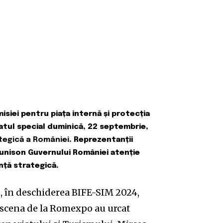
siei pentru piața internă și protecția
atul special duminică, 22 septembrie,
tegică a României
. Reprezentanții
a unison Guvernului României atenție
nță strategică.
e, în deschiderea BIFE-SIM 2024,
 scena de la Romexpo au urcat