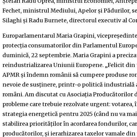
Ștefan Radu Oprea, ministrul Economiei, Antrepr
Fechet, ministrul Mediului, Apelor și Pădurilor, s
Silaghi și Radu Burnete, directorul executiv al C
Europarlamentarul Maria Grapini, vicepreședinte 
protecția consumatorilor din Parlamentul Europea
duminică, 22 septembrie. Maria Grapini a preciza
reindustrializarea Uniunii Europene. „Felicit din
APMR și îndemn românii să cumpere produse rom
nevoie de susținere, printr-o politică industrială a
români. Am discutat cu Asociația Producătorilor 
probleme care trebuie rezolvate urgent: votarea, în
strategia energetică pentru 2025 (când nu va mai
stabilirea priorităților în acordarea fondurilor, ca
producătorilor, și ierarhizarea taxelor vamale din 