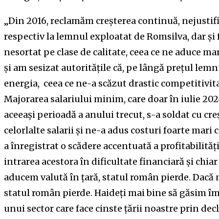
„Din 2016, reclamăm creșterea continuă, nejustifi
respectiv la lemnul exploatat de Romsilva, dar și 
nesortat pe clase de calitate, ceea ce ne aduce mar
și am sesizat autoritățile că, pe lângă prețul lemn
energia, ceea ce ne-a scăzut drastic competitivita
Majorarea salariului minim, care doar în iulie 202
aceeași perioadă a anului trecut, s-a soldat cu cr
celorlalte salarii și ne-a adus costuri foarte mari 
a înregistrat o scădere accentuată a profitabilităț
intrarea acestora în dificultate financiară și chiar
aducem valută în țară, statul român pierde. Dacă 
statul român pierde. Haideți mai bine să găsim î
unui sector care face cinste țării noastre prin de