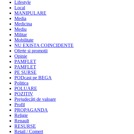
Lifestyle
Local
MANIPULARE
Media
Medicina
Mediu
Militar
Mobilitate
NU EXISTA COINCIDENTE
Oferte si promotii
Opinie
PAMFLET
PAMFLET
PE SURSE
PODcast pe BEGA
Politica
POLUARE
POZITIV
Prejudecăți de valoare
Profil
PROPAGANDA
Religie
Renault
RESURSE
Retail / Comert