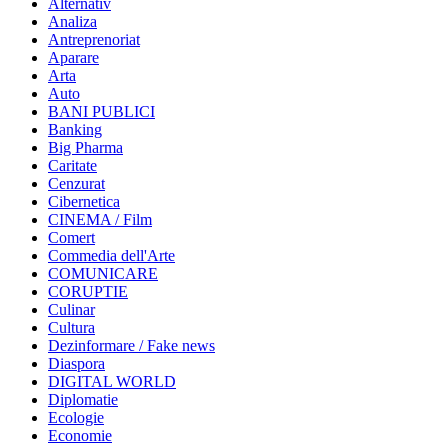
Alternativ
Analiza
Antreprenoriat
Aparare
Arta
Auto
BANI PUBLICI
Banking
Big Pharma
Caritate
Cenzurat
Cibernetica
CINEMA / Film
Comert
Commedia dell'Arte
COMUNICARE
CORUPTIE
Culinar
Cultura
Dezinformare / Fake news
Diaspora
DIGITAL WORLD
Diplomatie
Ecologie
Economie