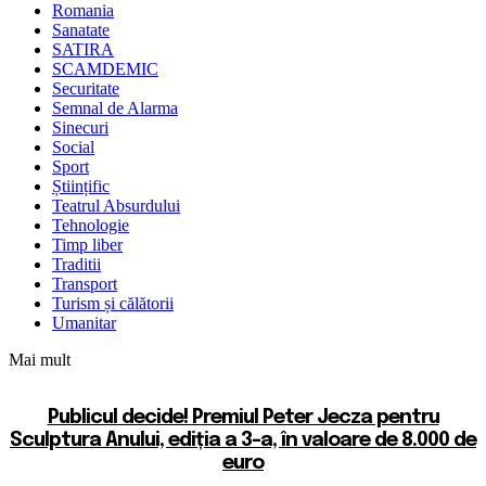
Romania
Sanatate
SATIRA
SCAMDEMIC
Securitate
Semnal de Alarma
Sinecuri
Social
Sport
Științific
Teatrul Absurdului
Tehnologie
Timp liber
Traditii
Transport
Turism și călătorii
Umanitar
Mai mult
Publicul decide! Premiul Peter Jecza pentru
Sculptura Anului, ediția a 3-a, în valoare de 8.000 de
euro