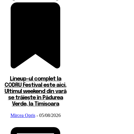
Lineup-ul complet la
CODRU Festival este aici.
Ultimul weekend din vară
se trăiește în Pădurea
Verde, la Timișoara
Mircea Opris
-
05/08/2026