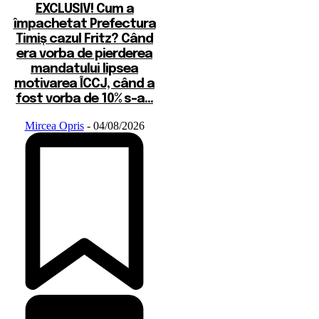
EXCLUSIV! Cum a
împachetat Prefectura
Timiș cazul Fritz? Când
era vorba de pierderea
mandatului lipsea
motivarea ÎCCJ, când a
fost vorba de 10% s-a...
Mircea Opris
-
04/08/2026