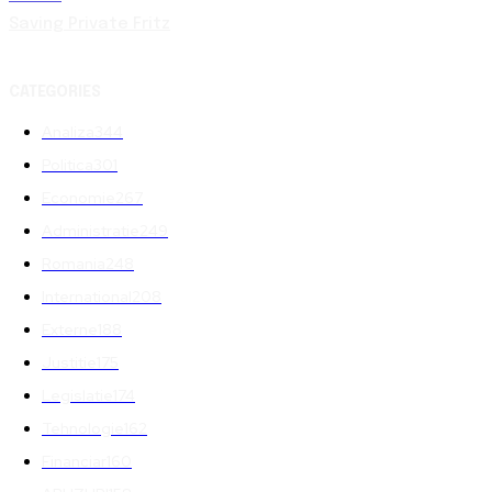
Saving Private Fritz
CATEGORIES
Analiza
344
Politica
301
Economie
267
Administratie
249
Romania
248
International
208
Externe
188
Justitie
175
Legislatie
174
Tehnologie
162
Financiar
160