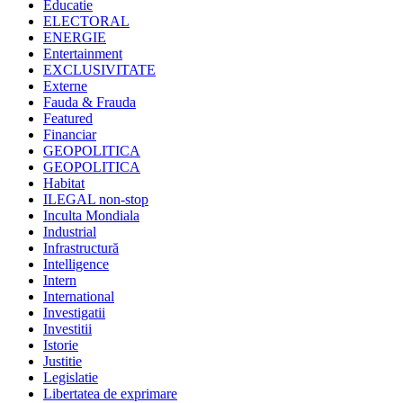
Educatie
ELECTORAL
ENERGIE
Entertainment
EXCLUSIVITATE
Externe
Fauda & Frauda
Featured
Financiar
GEOPOLITICA
GEOPOLITICA
Habitat
ILEGAL non-stop
Inculta Mondiala
Industrial
Infrastructură
Intelligence
Intern
International
Investigatii
Investitii
Istorie
Justitie
Legislatie
Libertatea de exprimare