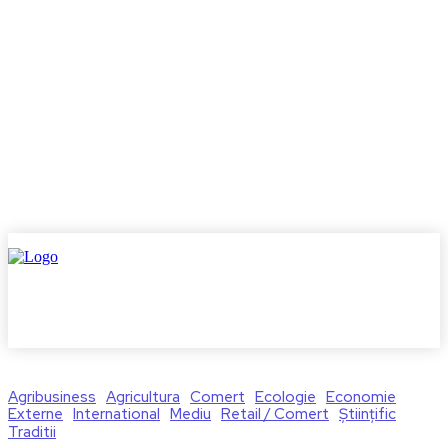
Agribusiness
Agricultura
Comert
Ecologie
Economie
Externe
International
Mediu
Retail / Comert
Științific
Traditii