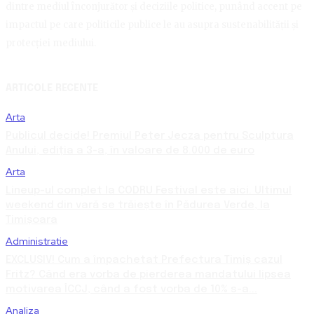
dintre mediul înconjurător și deciziile politice, punând accent pe
impactul pe care politicile publice le au asupra sustenabilității și
protecției mediului.
ARTICOLE RECENTE
Arta
Publicul decide! Premiul Peter Jecza pentru Sculptura
Anului, ediția a 3-a, în valoare de 8.000 de euro
Arta
Lineup-ul complet la CODRU Festival este aici. Ultimul
weekend din vară se trăiește în Pădurea Verde, la
Timișoara
Administratie
EXCLUSIV! Cum a împachetat Prefectura Timiș cazul
Fritz? Când era vorba de pierderea mandatului lipsea
motivarea ÎCCJ, când a fost vorba de 10% s-a...
Analiza