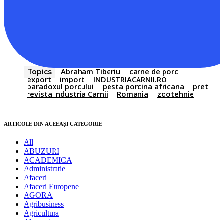
Abraham Tiberiu
carne de porc
Topics
export
import
INDUSTRIACARNII.RO
paradoxul porcului
pesta porcina africana
pret
revista Industria Carnii
Romania
zootehnie
ARTICOLE DIN ACEEAȘI CATEGORIE
All
ABUZURI
ACADEMICA
Administratie
Afaceri
Afaceri Europene
AGORA
Agribusiness
Agricultura