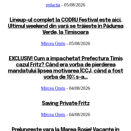
redactia
-
05/08/2026
Lineup-ul complet la CODRU Festival este aici.
Ultimul weekend din vară se trăiește în Pădurea
Verde, la Timișoara
Mircea Opris
-
05/08/2026
EXCLUSIV! Cum a împachetat Prefectura Timiș
cazul Fritz? Când era vorba de pierderea
mandatului lipsea motivarea ÎCCJ, când a fost
vorba de 10% s-a...
Mircea Opris
-
04/08/2026
Saving Private Fritz
Mircea Opris
-
04/08/2026
Prelungește vara la Marea Roșie! Vacanțe în