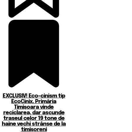
EXCLUSIV! Eco-cinism tip
EcoCinix. Primăria
Timișoara vinde
reciclarea, dar ascunde
traseul celor 19 tone de
haine vechi strânse de la
timișoreni