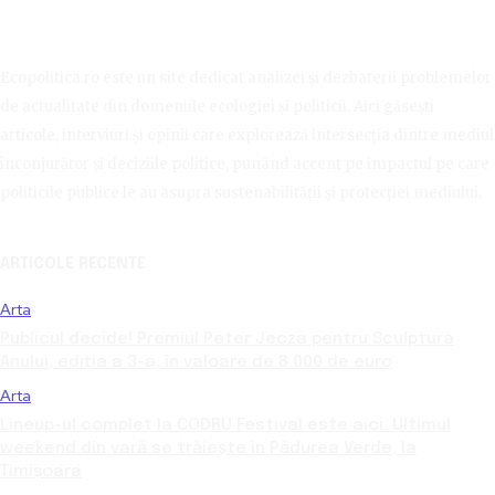
Ecopolitica.ro este un site dedicat analizei și dezbaterii problemelor
de actualitate din domeniile ecologiei și politicii. Aici găsești
articole, interviuri și opinii care explorează intersecția dintre mediul
înconjurător și deciziile politice, punând accent pe impactul pe care
politicile publice le au asupra sustenabilității și protecției mediului.
ARTICOLE RECENTE
Arta
Publicul decide! Premiul Peter Jecza pentru Sculptura
Anului, ediția a 3-a, în valoare de 8.000 de euro
Arta
Lineup-ul complet la CODRU Festival este aici. Ultimul
weekend din vară se trăiește în Pădurea Verde, la
Timișoara