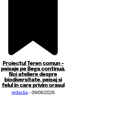
Proiectul Teren comun –
peisaje pe Bega continuă.
Noi ateliere despre
biodiversitate, peisaj și
felul în care privim orașul
redactia
-
09/06/2026