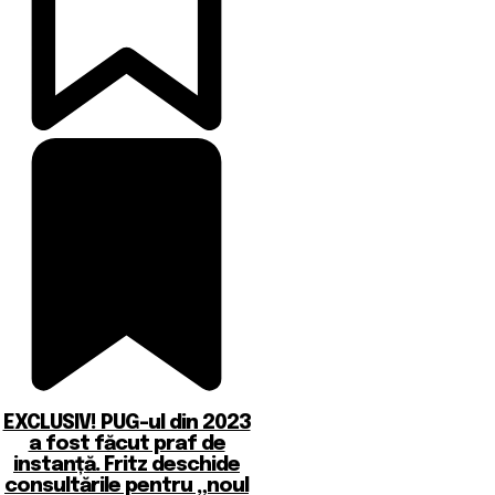
EXCLUSIV! PUG-ul din 2023
a fost făcut praf de
instanță. Fritz deschide
consultările pentru „noul