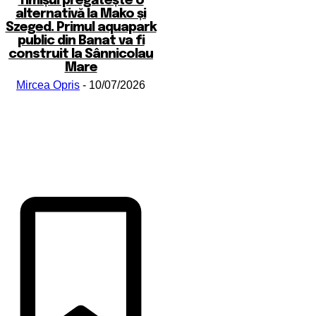
Timișul pregătește o
alternativă la Mako și
Szeged. Primul aquapark
public din Banat va fi
construit la Sânnicolau
Mare
Mircea Opris
-
10/07/2026