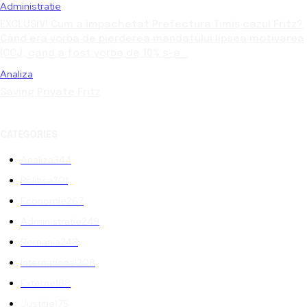
Administratie
EXCLUSIV! Cum a împachetat Prefectura Timiș cazul Fritz?
Când era vorba de pierderea mandatului lipsea motivarea
ÎCCJ, când a fost vorba de 10% s-a...
Analiza
Saving Private Fritz
CATEGORIES
Analiza
344
Politica
301
Economie
267
Administratie
249
Romania
248
International
208
Externe
188
Justitie
175