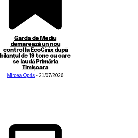
Garda de Mediu
demarează un nou
control la EcoCinix după
bilanțul de 19 tone cu care
se laudă Primăria
Timișoara
Mircea Opris
-
21/07/2026