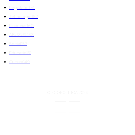
Legislatie
174
Tehnologie
162
Financiar
160
ABUZURI
158
Social
157
Educatie
151
Cultura
149
© ECOPOLITICA 2024