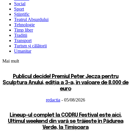
Social
Sport
Științific
Teatrul Absurdului
Tehnologie
Timp liber
Traditii
Transport
Turism și călătorii
Umanitar
Mai mult
Publicul decide! Premiul Peter Jecza pentru
Sculptura Anului, ediția a 3-a, în valoare de 8.000 de
euro
redactia
-
05/08/2026
Lineup-ul complet la CODRU Festival este aici.
Ultimul weekend din vară se trăiește în Pădurea
Verde, la Timișoara