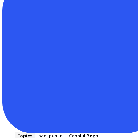
bani publici
Canalul Bega
Topics