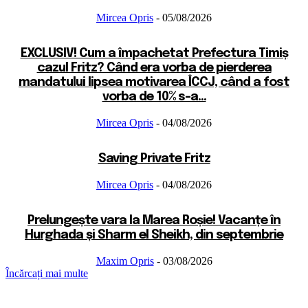
Mircea Opris
-
05/08/2026
EXCLUSIV! Cum a împachetat Prefectura Timiș
cazul Fritz? Când era vorba de pierderea
mandatului lipsea motivarea ÎCCJ, când a fost
vorba de 10% s-a...
Mircea Opris
-
04/08/2026
Saving Private Fritz
Mircea Opris
-
04/08/2026
Prelungește vara la Marea Roșie! Vacanțe în
Hurghada și Sharm el Sheikh, din septembrie
Maxim Opris
-
03/08/2026
Încărcați mai multe