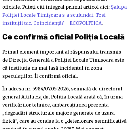
oficiale. Puteți citi integral primul articol aici:
Șalupa
Poliției Locale Timișoara s-a scufundat. Trei
instituții tac. Coincidență? – ECOPOLITICA
.
Ce confirmă oficial Poliția Locală
Primul element important al răspunsului transmis
de Direcția Generală a Poliției Locale Timișoara este
că instituția nu mai lasă incidentul în zona
speculațiilor. Îl confirmă oficial.
În adresa nr. 5984/07.05.2026, semnată de directorul
general Attila Hajdu, Poliția Locală arată că, în urma
verificărilor tehnice, ambarcațiunea prezenta
„degradări structurale majore generate de uzura
fizică”, care au condus la o „deteriorare semnificativă
produsă în cursul anului 2025”. Mai concret,