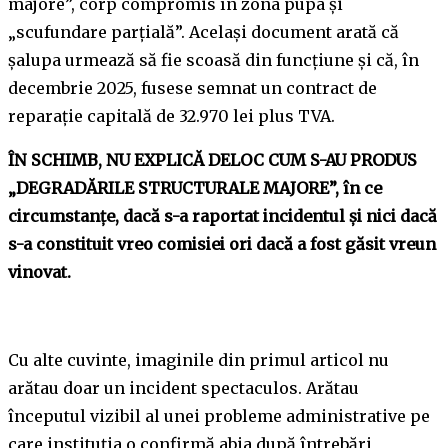
majore”, corp compromis în zona pupa și
„scufundare parțială”. Același document arată că
șalupa urmează să fie scoasă din funcțiune și că, în
decembrie 2025, fusese semnat un contract de
reparație capitală de 32.970 lei plus TVA.
ÎN SCHIMB, NU EXPLICĂ DELOC CUM S-AU PRODUS
„DEGRADĂRILE STRUCTURALE MAJORE”, în ce
circumstanțe, dacă s-a raportat incidentul și nici dacă
s-a constituit vreo comisiei ori dacă a fost găsit vreun
vinovat.
Cu alte cuvinte, imaginile din primul articol nu
arătau doar un incident spectaculos. Arătau
începutul vizibil al unei probleme administrative pe
care instituția o confirmă abia după întrebări