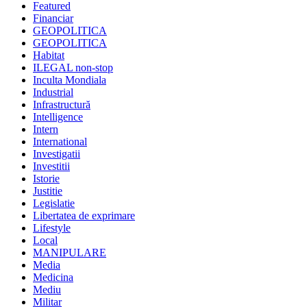
Featured
Financiar
GEOPOLITICA
GEOPOLITICA
Habitat
ILEGAL non-stop
Inculta Mondiala
Industrial
Infrastructură
Intelligence
Intern
International
Investigatii
Investitii
Istorie
Justitie
Legislatie
Libertatea de exprimare
Lifestyle
Local
MANIPULARE
Media
Medicina
Mediu
Militar