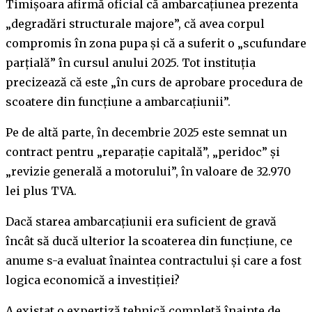
Timișoara afirmă oficial că ambarcațiunea prezenta
„degradări structurale majore”, că avea corpul
compromis în zona pupa și că a suferit o „scufundare
parțială” în cursul anului 2025. Tot instituția
precizează că este „în curs de aprobare procedura de
scoatere din funcțiune a ambarcațiunii”.
Pe de altă parte, în decembrie 2025 este semnat un
contract pentru „reparație capitală”, „peridoc” și
„revizie generală a motorului”, în valoare de 32.970
lei plus TVA.
Dacă starea ambarcațiunii era suficient de gravă
încât să ducă ulterior la scoaterea din funcțiune, ce
anume s-a evaluat înaintea contractului și care a fost
logica economică a investiției?
A existat o expertiză tehnică completă înainte de