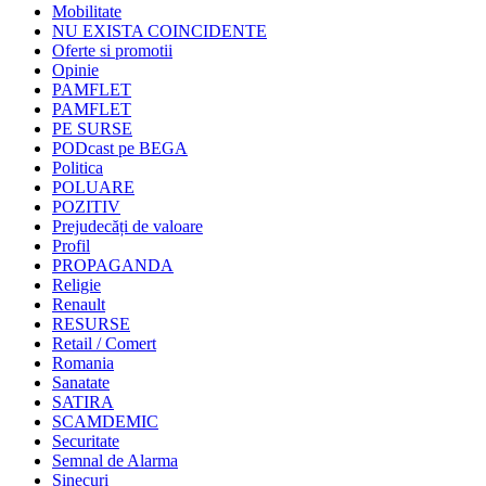
Mobilitate
NU EXISTA COINCIDENTE
Oferte si promotii
Opinie
PAMFLET
PAMFLET
PE SURSE
PODcast pe BEGA
Politica
POLUARE
POZITIV
Prejudecăți de valoare
Profil
PROPAGANDA
Religie
Renault
RESURSE
Retail / Comert
Romania
Sanatate
SATIRA
SCAMDEMIC
Securitate
Semnal de Alarma
Sinecuri