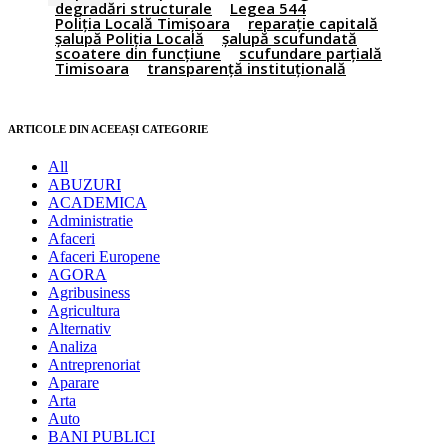
degradări structurale
Legea 544
Poliția Locală Timișoara
reparație capitală
șalupă Poliția Locală
șalupă scufundată
scoatere din funcțiune
scufundare parțială
Timisoara
transparență instituțională
ARTICOLE DIN ACEEAȘI CATEGORIE
All
ABUZURI
ACADEMICA
Administratie
Afaceri
Afaceri Europene
AGORA
Agribusiness
Agricultura
Alternativ
Analiza
Antreprenoriat
Aparare
Arta
Auto
BANI PUBLICI