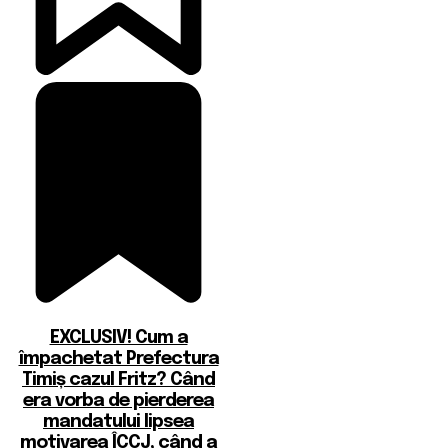
EXCLUSIV! Cum a
împachetat Prefectura
Timiș cazul Fritz? Când
era vorba de pierderea
mandatului lipsea
motivarea ÎCCJ, când a