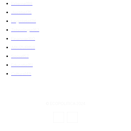
Externe
188
Justitie
175
Legislatie
174
Tehnologie
162
Financiar
160
ABUZURI
158
Social
157
Educatie
151
Cultura
149
© ECOPOLITICA 2024