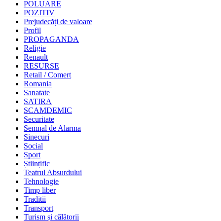
POLUARE
POZITIV
Prejudecăți de valoare
Profil
PROPAGANDA
Religie
Renault
RESURSE
Retail / Comert
Romania
Sanatate
SATIRA
SCAMDEMIC
Securitate
Semnal de Alarma
Sinecuri
Social
Sport
Științific
Teatrul Absurdului
Tehnologie
Timp liber
Traditii
Transport
Turism și călătorii