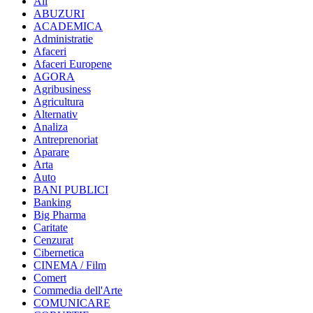
All
ABUZURI
ACADEMICA
Administratie
Afaceri
Afaceri Europene
AGORA
Agribusiness
Agricultura
Alternativ
Analiza
Antreprenoriat
Aparare
Arta
Auto
BANI PUBLICI
Banking
Big Pharma
Caritate
Cenzurat
Cibernetica
CINEMA / Film
Comert
Commedia dell'Arte
COMUNICARE