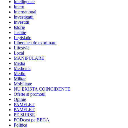
Intelligence
Intern
International
Investigatii
Investitii
Istorie
Justitie
Legislatie
Libertatea de exprimare
Lifestyle
Local
MANIPULARE
Media
Medicina
Mediu
Militar
Mobilitate
NU EXISTA COINCIDENTE
Oferte si promotii
Opinie
PAMFLET
PAMFLET
PE SURSE
PODcast pe BEGA
Politica