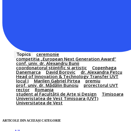
ceremonie
Topics
competiția „European Next Generation Award”
conf. univ. dr. Alexandru Bunii
coordonatorul științific și artistic
Copenhaga
Danemarca
David Borovic
dr. Alexandra Petcu
Head of Innovation & Technology Transfer UVT
locul I
Marilen Gabriel Pirtea
premiu
prof. univ. dr. Mădălin Bunoiu
prorectorul UVT
rector
Romania
student al Facultății de Arte și Design
Timisoara
Univeristatea de Vest Timisoara (UVT)
Universitatea de Vest
ARTICOLE DIN ACEEAȘI CATEGORIE