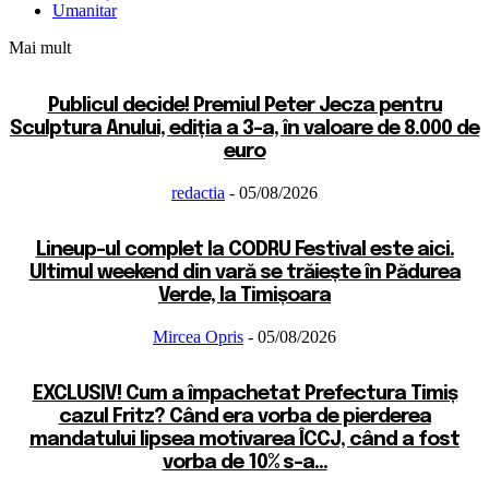
Umanitar
Mai mult
Publicul decide! Premiul Peter Jecza pentru
Sculptura Anului, ediția a 3-a, în valoare de 8.000 de
euro
redactia
-
05/08/2026
Lineup-ul complet la CODRU Festival este aici.
Ultimul weekend din vară se trăiește în Pădurea
Verde, la Timișoara
Mircea Opris
-
05/08/2026
EXCLUSIV! Cum a împachetat Prefectura Timiș
cazul Fritz? Când era vorba de pierderea
mandatului lipsea motivarea ÎCCJ, când a fost
vorba de 10% s-a...