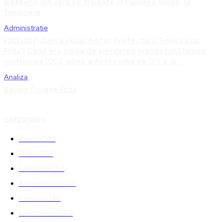
weekend din vară se trăiește în Pădurea Verde, la
Timișoara
Administratie
EXCLUSIV! Cum a împachetat Prefectura Timiș cazul
Fritz? Când era vorba de pierderea mandatului lipsea
motivarea ÎCCJ, când a fost vorba de 10% s-a...
Analiza
Saving Private Fritz
CATEGORIES
Analiza
344
Politica
301
Economie
267
Administratie
249
Romania
248
International
208