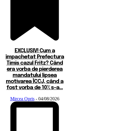
EXCLUSIV! Cum a
împachetat Prefectura
Timiș cazul Fritz? Când
era vorba de pierderea
mandatului lipsea
motivarea ÎCCJ, când a
fost vorba de 10% s-a...
Mircea Opris
-
04/08/2026