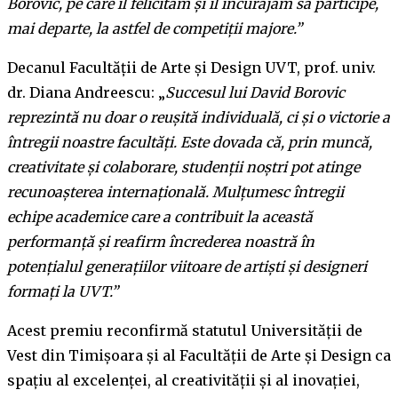
Borovic, pe care îl felicităm și îl încurajăm să participe,
mai departe, la astfel de competiții majore.”
Decanul Facultății de Arte și Design UVT, prof. univ.
dr. Diana Andreescu: „
Succesul lui David Borovic
reprezintă nu doar o reușită individuală, ci și o victorie a
întregii noastre facultăți. Este dovada că, prin muncă,
creativitate și colaborare, studenții noștri pot atinge
recunoașterea internațională. Mulțumesc întregii
echipe academice care a contribuit la această
performanță și reafirm încrederea noastră în
potențialul generațiilor viitoare de artiști și designeri
formați la UVT.”
Acest premiu reconfirmă statutul Universității de
Vest din Timișoara și al Facultății de Arte și Design ca
spațiu al excelenței, al creativității și al inovației,