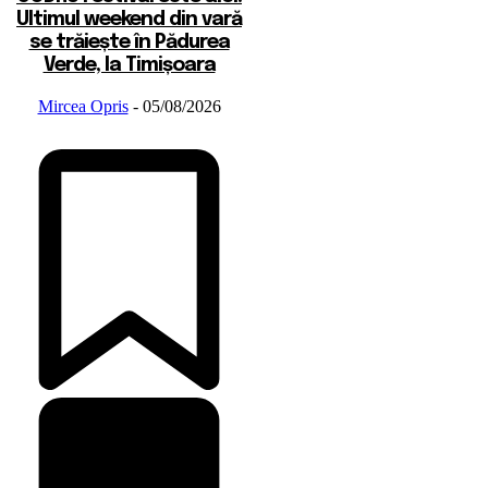
Ultimul weekend din vară
se trăiește în Pădurea
Verde, la Timișoara
Mircea Opris
-
05/08/2026