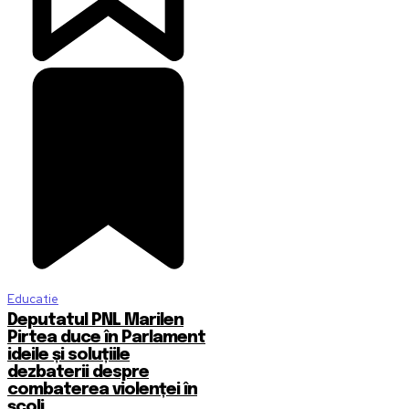
Educatie
Deputatul PNL Marilen
Pirtea duce în Parlament
ideile și soluțiile
dezbaterii despre
combaterea violenței în
școli