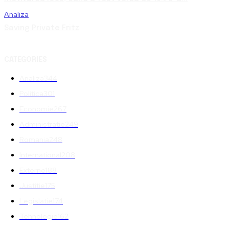
Analiza
Saving Private Fritz
CATEGORIES
Analiza
344
Politica
301
Economie
267
Administratie
249
Romania
248
International
208
Externe
188
Justitie
175
Legislatie
174
Tehnologie
162