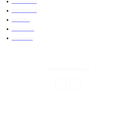
Financiar
160
ABUZURI
158
Social
157
Educatie
151
Cultura
149
© ECOPOLITICA 2024