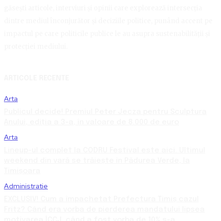
găsești articole, interviuri și opinii care explorează intersecția
dintre mediul înconjurător și deciziile politice, punând accent pe
impactul pe care politicile publice le au asupra sustenabilității și
protecției mediului.
ARTICOLE RECENTE
Arta
Publicul decide! Premiul Peter Jecza pentru Sculptura
Anului, ediția a 3-a, în valoare de 8.000 de euro
Arta
Lineup-ul complet la CODRU Festival este aici. Ultimul
weekend din vară se trăiește în Pădurea Verde, la
Timișoara
Administratie
EXCLUSIV! Cum a împachetat Prefectura Timiș cazul
Fritz? Când era vorba de pierderea mandatului lipsea
motivarea ÎCCJ, când a fost vorba de 10% s-a...