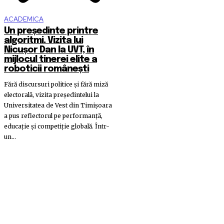
ACADEMICA
Un președinte printre
algoritmi. Vizita lui
Nicușor Dan la UVT, în
mijlocul tinerei elite a
roboticii românești
Fără discursuri politice și fără miză
electorală, vizita președintelui la
Universitatea de Vest din Timișoara
a pus reflectorul pe performanță,
educație și competiție globală. Într-
un...