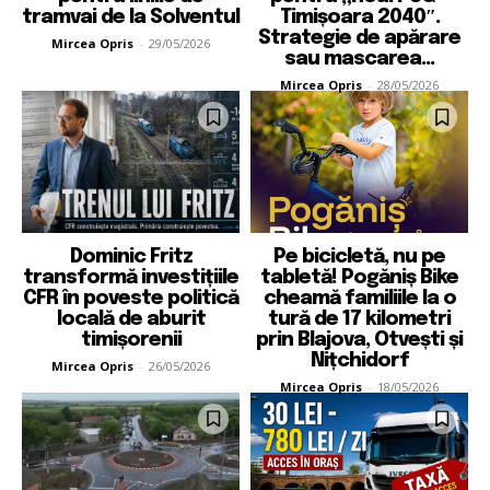
tramvai de la Solventul
Timișoara 2040″.
Strategie de apărare
Mircea Opris
-
29/05/2026
sau mascarea...
Mircea Opris
-
28/05/2026
Dominic Fritz
Pe bicicletă, nu pe
transformă investițiile
tabletă! Pogăniș Bike
CFR în poveste politică
cheamă familiile la o
locală de aburit
tură de 17 kilometri
timișorenii
prin Blajova, Otvești și
Nițchidorf
Mircea Opris
-
26/05/2026
Mircea Opris
-
18/05/2026