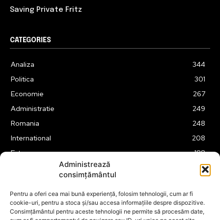
Saving Private Fritz
CATEGORIES
Analiza
344
Politica
301
Economie
267
Administratie
249
Romania
248
International
208
Externe
188
Administrează
Justitie
175
consimțământul
Legislatie
174
Pentru a oferi cea mai bună experiență, folosim tehnologii, cum ar fi
Tehnologie
162
cookie-uri, pentru a stoca și/sau accesa informațiile despre dispozitive.
Financiar
160
Consimțământul pentru aceste tehnologii ne permite să procesăm date,