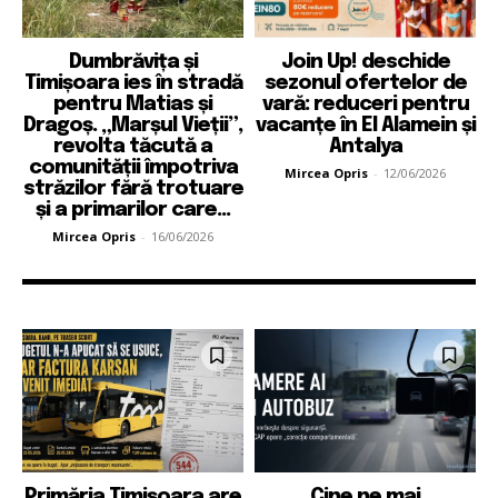
Dumbrăvița și
Join Up! deschide
Timișoara ies în stradă
sezonul ofertelor de
pentru Matias și
vară: reduceri pentru
Dragoș. „Marșul Vieții”,
vacanțe în El Alamein și
revolta tăcută a
Antalya
comunității împotriva
Mircea Opris
-
12/06/2026
străzilor fără trotuare
și a primarilor care...
Mircea Opris
-
16/06/2026
Primăria Timișoara are
Cine ne mai