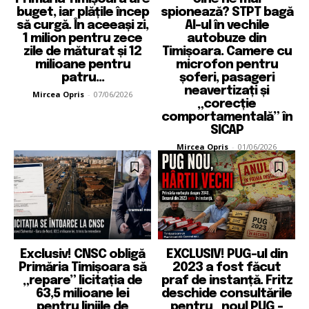
buget, iar plățile încep
spionează? STPT bagă
să curgă. În aceeași zi,
AI-ul în vechile
1 milion pentru zece
autobuze din
zile de măturat și 12
Timișoara. Camere cu
milioane pentru
microfon pentru
patru...
șoferi, pasageri
neavertizați și
Mircea Opris
-
07/06/2026
„corecție
comportamentală” în
SICAP
Mircea Opris
-
01/06/2026
Exclusiv! CNSC obligă
EXCLUSIV! PUG-ul din
Primăria Timișoara să
2023 a fost făcut
„repare” licitația de
praf de instanță. Fritz
63,5 milioane lei
deschide consultările
pentru liniile de
pentru „noul PUG –