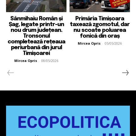
Sânmihaiu Român și
Primăria Timișoara
Șag, legate printr-un
taxează zgomotul, dar
nou drum județean.
nu scoate poluarea
Tronsonul
fonică din oraș
completează rețeaua
Mircea Opris
-
05/05/2026
periurbană din jurul
Timișoarei
Mircea Opris
-
08/05/2026