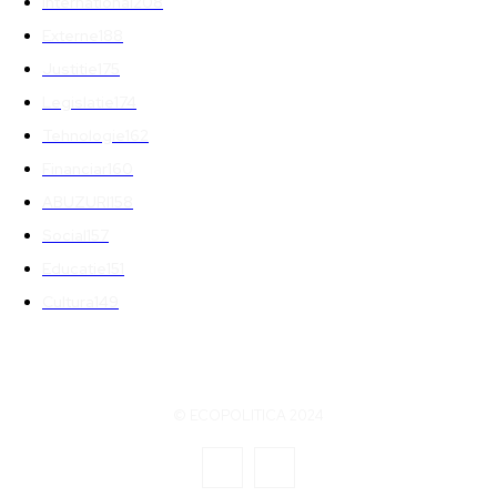
International
208
Externe
188
Justitie
175
Legislatie
174
Tehnologie
162
Financiar
160
ABUZURI
158
Social
157
Educatie
151
Cultura
149
© ECOPOLITICA 2024