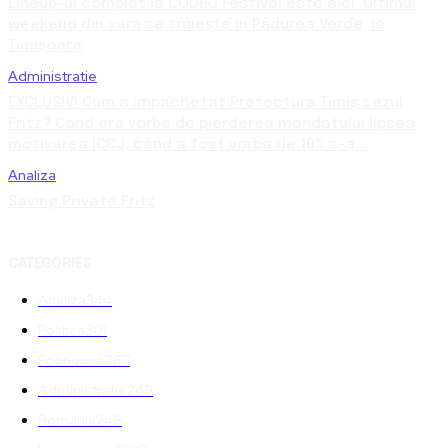
Lineup-ul complet la CODRU Festival este aici. Ultimul
weekend din vară se trăiește în Pădurea Verde, la
Timișoara
Administratie
EXCLUSIV! Cum a împachetat Prefectura Timiș cazul
Fritz? Când era vorba de pierderea mandatului lipsea
motivarea ÎCCJ, când a fost vorba de 10% s-a...
Analiza
Saving Private Fritz
CATEGORIES
Analiza
344
Politica
301
Economie
267
Administratie
249
Romania
248