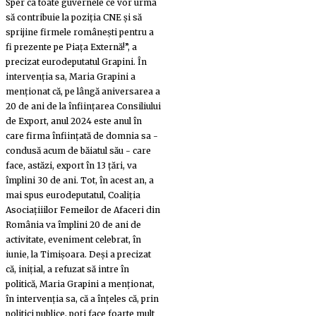
Sper ca toate guvernele ce vor urma
să contribuie la poziția CNE și să
sprijine firmele românești pentru a
fi prezente pe Piața Externă!”, a
precizat eurodeputatul Grapini. În
intervenția sa, Maria Grapini a
menționat că, pe lângă aniversarea a
20 de ani de la înființarea Consiliului
de Export, anul 2024 este anul în
care firma înființată de domnia sa -
condusă acum de băiatul său - care
face, astăzi, export în 13 țări, va
împlini 30 de ani. Tot, în acest an, a
mai spus eurodeputatul, Coaliția
Asociațiiilor Femeilor de Afaceri din
România va împlini 20 de ani de
activitate, eveniment celebrat, în
iunie, la Timișoara. Deși a precizat
că, inițial, a refuzat să intre în
politică, Maria Grapini a menționat,
în intervenția sa, că a înțeles că, prin
politici publice, poți face foarte mult