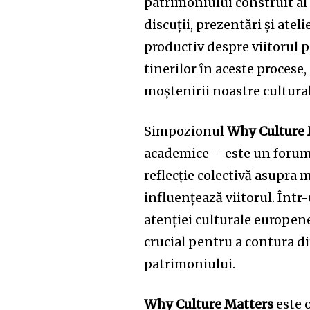
patrimoniului construit al 
discuții, prezentări și atel
productiv despre viitorul p
tinerilor în aceste procese
moștenirii noastre cultural
Simpozionul
Why Culture 
academice – este un forum d
reflecție colectivă asupra 
influențează viitorul. Într
atenției culturale europe
crucial pentru a contura dir
patrimoniului.
Why Culture Matters
este o