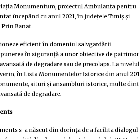
sociația Monumentum, proiectul Ambulanța pentru
t începând cu anul 2021, în județele Timiș și
 Prin Banat.
ționeze eficient în domeniul salvgardării
 punerea în siguranță a unor obiective de patrimo
 avansată de degradare sau de precolaps. La nivelu
everin, în Lista Monumentelor Istorice din anul 20
numente, situri și ansambluri istorice, multe din
 avansată de degradare.
ents
ents s-a născut din dorința de a facilita dialogul