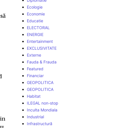
Diplomatie
Ecologie
Economie
 să
Educatie
ELECTORAL
ENERGIE
Entertainment
EXCLUSIVITATE
Externe
Fauda & Frauda
Featured
d
Financiar
GEOPOLITICA
GEOPOLITICA
Habitat
ILEGAL non-stop
Inculta Mondiala
Industrial
rin
Infrastructură
I,