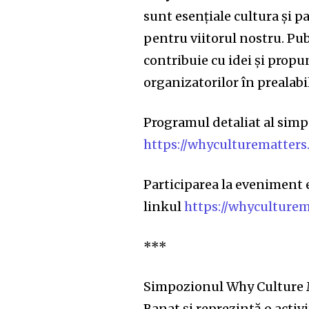
sunt esențiale cultura și 
pentru viitorul nostru. Publ
contribuie cu idei și propun
organizatorilor în prealab
Programul detaliat al simpo
https://whyculturematters.
Participarea la eveniment e
linkul
https://whyculturem
***
Simpozionul Why Culture Mat
Banat și reprezintă o acti