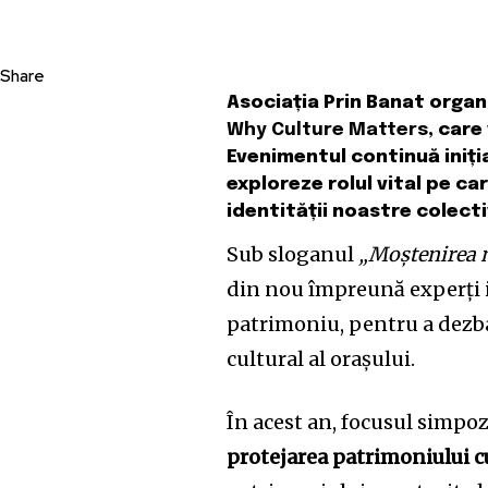
Share
Asociația Prin Banat organ
Why Culture Matters
, care
Evenimentul continuă iniți
exploreze rolul vital pe ca
identității noastre colecti
Sub sloganul
„Moștenirea n
din nou împreună experți int
patrimoniu, pentru a dezb
cultural al orașului.
În acest an, focusul simpo
protejarea patrimoniului c