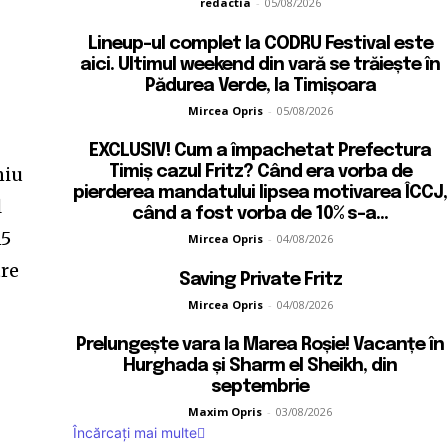
redactia
-
05/08/2026
Lineup-ul complet la CODRU Festival este
aici. Ultimul weekend din vară se trăiește în
Pădurea Verde, la Timișoara
Mircea Opris
-
05/08/2026
EXCLUSIV! Cum a împachetat Prefectura
niu
Timiș cazul Fritz? Când era vorba de
pierderea mandatului lipsea motivarea ÎCCJ,
l
când a fost vorba de 10% s-a...
15
Mircea Opris
-
04/08/2026
tre
Saving Private Fritz
Mircea Opris
-
04/08/2026
Prelungește vara la Marea Roșie! Vacanțe în
Hurghada și Sharm el Sheikh, din
septembrie
Maxim Opris
-
03/08/2026
Încărcați mai multe