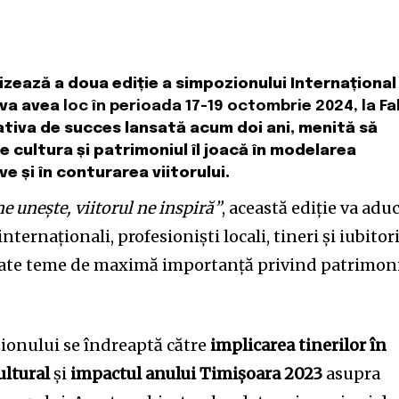
izează a doua ediție a simpozionului Internațional
 va avea
loc în perioada 17-19 octombrie 2024, la F
ativa de succes lansată acum doi ani, menită să
re cultura și patrimoniul îl joacă în modelarea
ve și în conturarea viitorului.
e unește, viitorul ne inspiră”
, această ediție va adu
ernaționali, profesioniști locali, tineri și iubitor
ate teme de maximă importanță privind patrimon
zionului se îndreaptă către
implicarea tinerilor în
ultural
și
impactul anului Timișoara 2023
asupra