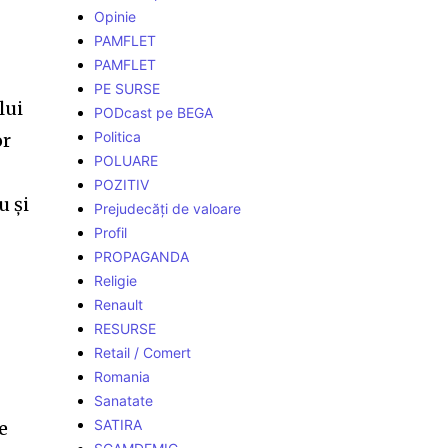
Opinie
PAMFLET
PAMFLET
PE SURSE
lui
PODcast pe BEGA
Politica
or
POLUARE
POZITIV
u și
Prejudecăți de valoare
Profil
PROPAGANDA
Religie
Renault
RESURSE
Retail / Comert
Romania
Sanatate
SATIRA
e