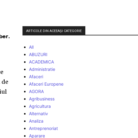
ARTICOLE DIN ACEEAȘI CATEGORIE
aber
.
All
ABUZURI
ACADEMICA
Administratie
ce
Afaceri
i de
Afaceri Europene
iul
AGORA
Agribusiness
Agricultura
Alternativ
Analiza
Antreprenoriat
Aparare