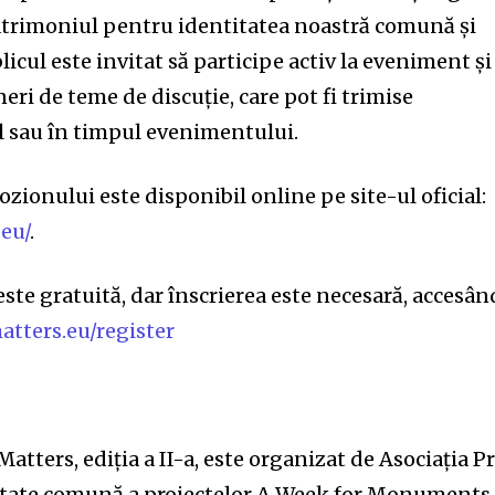
patrimoniul pentru identitatea noastră comună și
icul este invitat să participe activ la eveniment și
eri de teme de discuție, care pot fi trimise
il sau în timpul evenimentului.
zionului este disponibil online pe site-ul oficial:
eu/
.
ste gratuită, dar înscrierea este necesară, accesân
atters.eu/register
ters, ediția a II-a, este organizat de Asociația P
vitate comună a proiectelor A Week for Monuments I