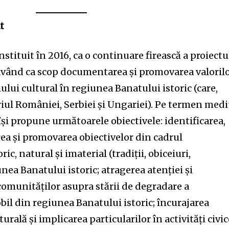
t
stituit în 2016, ca o continuare firească a proiectu
 având ca scop documentarea și promovarea valoril
ului cultural în regiunea Banatului istoric (care,
oriul României, Serbiei și Ungariei). Pe termen medi
își propune următoarele obiectivele: identificarea,
a și promovarea obiectivelor din cadrul
c, natural și imaterial (tradiții, obiceiuri,
nea Banatului istoric; atragerea atenției și
comunităților asupra stării de degradare a
il din regiunea Banatului istoric; încurajarea
urală și implicarea particularilor în activități civic