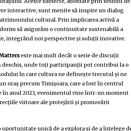
orașului. Aceste subiecte, abordate prin sesiuni de
iere interactive, sunt menite să inspire un dialog
atrimoniului cultural. Prin implicarea activă a
, dorim să asigurăm o continuitate sustenabilă a
e, integrând noi perspective și soluții inovative.
Matters
este mai mult decât o serie de discuții
eschis, unde toți participanții pot contribui la o
modului în care cultura ne definește trecutul și ne
-un oraș precum Timișoara, care a fost în centrul
ne în anul 2023, evenimentul vine într-un moment
ecțiile viitoare ale protejării și promovării
 oportunitate unică de a explora și de a înțelege d