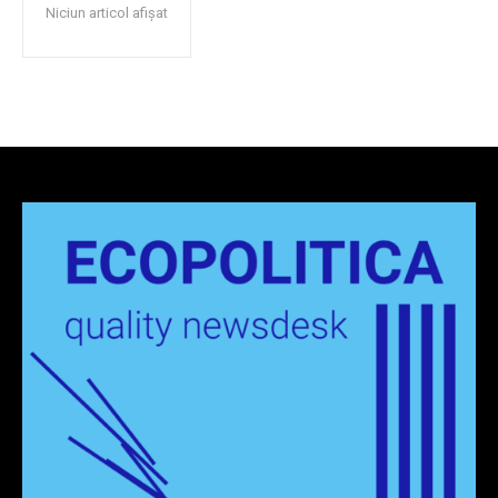
Niciun articol afișat