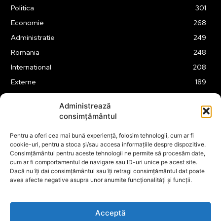
Politica
301
Economie
268
Administratie
249
Romania
248
International
208
Externe
189
Justitie
175
Administrează
Legislatie
175
consimțământul
Tehnologie
163
Pentru a oferi cea mai bună experiență, folosim tehnologii, cum ar fi
Financiar
160
cookie-uri, pentru a stoca și/sau accesa informațiile despre dispozitive.
Consimțământul pentru aceste tehnologii ne permite să procesăm date,
ABUZURI
158
cum ar fi comportamentul de navigare sau ID-uri unice pe acest site.
Social
157
Dacă nu îți dai consimțământul sau îți retragi consimțământul dat poate
avea afecte negative asupra unor anumite funcționalități și funcții.
Educatie
151
Cultura
149
Acceptă