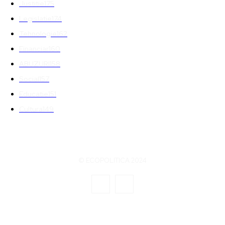
Justitie
175
Legislatie
174
Tehnologie
162
Financiar
160
ABUZURI
158
Social
157
Educatie
151
Cultura
149
© ECOPOLITICA 2024