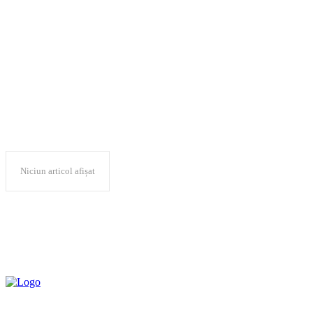
Ambulanta pentru
Monumente
Niciun articol afișat