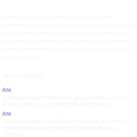
Ecopolitica.ro este un site dedicat analizei și dezbaterii
problemelor de actualitate din domeniile ecologiei și politicii. Aici
găsești articole, interviuri și opinii care explorează intersecția
dintre mediul înconjurător și deciziile politice, punând accent pe
impactul pe care politicile publice le au asupra sustenabilității și
protecției mediului.
ARTICOLE RECENTE
Arta
Publicul decide! Premiul Peter Jecza pentru Sculptura
Anului, ediția a 3-a, în valoare de 8.000 de euro
Arta
Lineup-ul complet la CODRU Festival este aici. Ultimul
weekend din vară se trăiește în Pădurea Verde, la
Timișoara