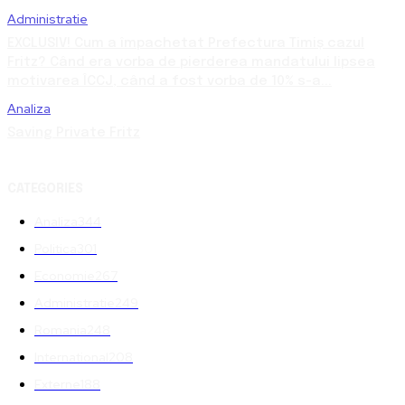
Administratie
EXCLUSIV! Cum a împachetat Prefectura Timiș cazul
Fritz? Când era vorba de pierderea mandatului lipsea
motivarea ÎCCJ, când a fost vorba de 10% s-a...
Analiza
Saving Private Fritz
CATEGORIES
Analiza
344
Politica
301
Economie
267
Administratie
249
Romania
248
International
208
Externe
188