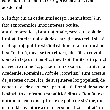
este momentul, atunci este „prea târziu”. Vivat
academia!
Și în fața cui au cedat umil acești „nemuritori”? În
fața exponenților unor interese oculte,
antidemocratice și antinaționale, care sunt atât de
limitați intelectual, atât de castrați caracterial și atât
de disperați politic văzând că România profundă nu
li se închină, încât se tem chiar și de câteva cuvinte
spuse în fața unui public, inevitabil limitat din punct
de vedere numeric, prezent într-o sală de reuniuni a
Academiei României. Atât de „convinși” sunt aceștia
de justețea cauzei lor, de susținerea lor populară, de
capacitatea de a concura pe piața ideilor și de șansele
izbânzii în confruntarea politică dintr-o Românie cu
opțiuni oricum disciplinate de puterile străine, încât
o simplă cuvântare a unei persoane fizice, aflată în