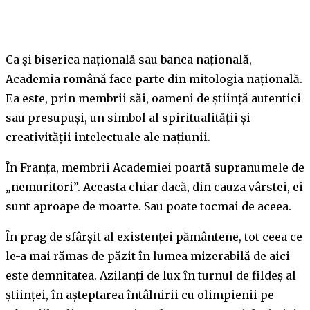
Ca și biserica națională sau banca națională,
Academia română face parte din mitologia națională.
Ea este, prin membrii săi, oameni de știință autentici
sau presupuși, un simbol al spiritualității și
creativității intelectuale ale națiunii.
În Franța, membrii Academiei poartă supranumele de
„nemuritori”. Aceasta chiar dacă, din cauza vârstei, ei
sunt aproape de moarte. Sau
poate tocmai de aceea.
În prag de sfârșit al existenței pământene, tot ceea ce
le-a mai rămas de păzit în lumea mizerabilă de aici
este demnitatea. Azilanți de lux în turnul de fildeș al
științei, în așteptarea întâlnirii cu olimpienii pe