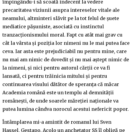
împingându-i să scoată indecent la vedere
precaritatea viziunii asupra intereselor vitale ale
neamului, altminteri slăvit pe la tot felul de șuete
mediatice pășuniste, asociată cu instinctul
tranzacționismului moral. Fapt cu atât mai grav cu
cât la vârsta și poziția lor nimeni nu le mai putea face
ceva. Iar asta este prejudiciabil nu pentru mine, care
nu mai am nimic de dovedit și nu mai aștept nimic de
la nimeni, și nici pentru autorul cărții ce va fi
lansată, ci pentru trăinicia mitului și pentru
continuarea visului dătător de speranța că măcar
Academia română este un templu al demnității
românești, de unde soarele măreției naționale va
putea lumina cândva norocul acestui nefericit popor.
Întâmplarea mi-a amintit de romanul lui Sven
Hassel, Gestapo. Acolo un anchetator SS îl obligă pe