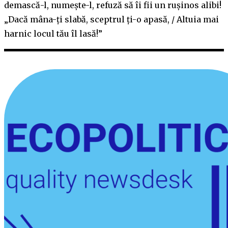
demască-l, numește-l, refuză să îi fii un rușinos alibi!
„Dacă mâna-ți slabă, sceptrul ți-o apasă, / Altuia mai
harnic locul tău îl lasă!”