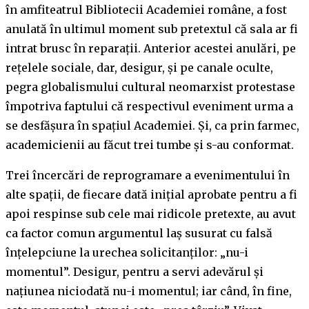
în amfiteatrul Bibliotecii Academiei române, a fost
anulată în ultimul moment sub pretextul că sala ar fi
intrat brusc în reparații. Anterior acestei anulări, pe
rețelele sociale, dar, desigur, și pe canale oculte,
pegra globalismului cultural neomarxist protestase
împotriva faptului că respectivul eveniment urma a
se desfășura în spațiul Academiei. Și, ca prin farmec,
academicienii au făcut trei tumbe și s-au conformat.
Trei încercări de reprogramare a evenimentului în
alte spații, de fiecare dată inițial aprobate pentru a fi
apoi respinse sub cele mai ridicole pretexte, au avut
ca factor comun argumentul laș susurat cu falsă
înțelepciune la urechea solicitanților: „nu-i
momentul”. Desigur, pentru a servi adevărul și
națiunea niciodată nu-i momentul; iar când, în fine,