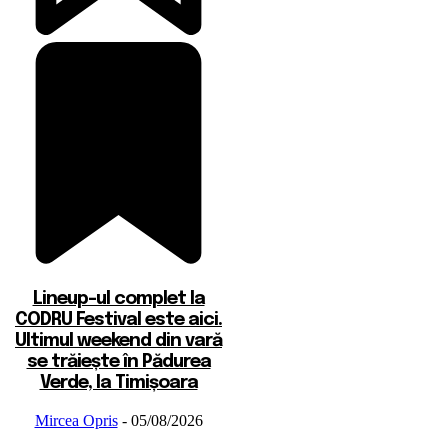
Lineup-ul complet la
CODRU Festival este aici.
Ultimul weekend din vară
se trăiește în Pădurea
Verde, la Timișoara
Mircea Opris
-
05/08/2026