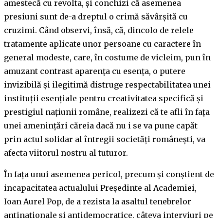
amestecă cu revolta, și conchizi că asemenea
presiuni sunt de-a dreptul o crimă săvârșită cu
cruzimi. Când observi, însă, că, dincolo de relele
tratamente aplicate unor persoane cu caractere în
general modeste, care, în costume de vicleim, pun în
amuzant contrast aparența cu esența, o putere
invizibilă și ilegitimă distruge respectabilitatea unei
instituții esențiale pentru creativitatea specifică și
prestigiul națiunii române, realizezi că te afli în fața
unei amenințări căreia dacă nu i se va pune capăt
prin actul solidar al întregii societăți românești, va
afecta viitorul nostru al tuturor.
În fața unui asemenea pericol, precum și conștient de
incapacitatea actualului Președinte al Academiei,
Ioan Aurel Pop, de a rezista la asaltul tenebrelor
antinaționale și antidemocratice, câteva interviuri pe