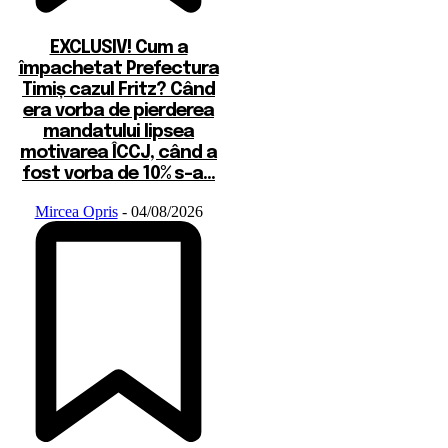
EXCLUSIV! Cum a
împachetat Prefectura
Timiș cazul Fritz? Când
era vorba de pierderea
mandatului lipsea
motivarea ÎCCJ, când a
fost vorba de 10% s-a...
Mircea Opris
-
04/08/2026