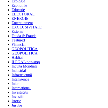
Ecologie
Economie
Educatie
ELECTORAL
ENERGIE
Entertainment
EXCLUSIVITATE
Externe
Fauda & Frauda
Featured
Financiar
GEOPOLITICA
GEOPOLITICA
Habitat
ILEGAL non-stop
Inculta Mondiala
Industrial
Infrastructură
Intelligence
Intern
International
Investigatii
Investitii
Istorie
Justitie