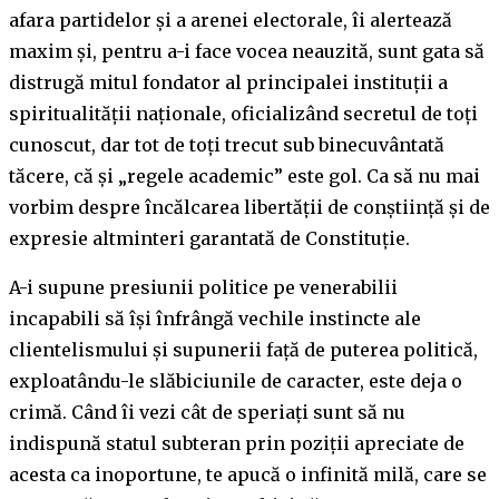
afara partidelor și a arenei electorale, îi alertează
maxim și, pentru a-i face vocea neauzită, sunt gata să
distrugă mitul fondator al principalei instituții a
spiritualității naționale, oficializând secretul de toți
cunoscut, dar tot de toți trecut sub binecuvântată
tăcere, că și „regele academic” este gol. Ca să nu mai
vorbim despre încălcarea libertății de conștiință și de
expresie altminteri garantată de Constituție.
A-i supune presiunii politice pe venerabilii
incapabili să își înfrângă vechile instincte ale
clientelismului și supunerii față de puterea politică,
exploatându-le slăbiciunile de caracter, este deja o
crimă. Când îi vezi cât de speriați sunt să nu
indispună statul subteran prin poziții apreciate de
acesta ca inoportune, te apucă o infinită milă, care se