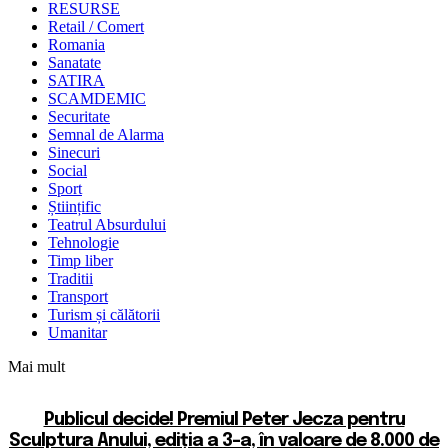
RESURSE
Retail / Comert
Romania
Sanatate
SATIRA
SCAMDEMIC
Securitate
Semnal de Alarma
Sinecuri
Social
Sport
Științific
Teatrul Absurdului
Tehnologie
Timp liber
Traditii
Transport
Turism și călătorii
Umanitar
Mai mult
Publicul decide! Premiul Peter Jecza pentru
Sculptura Anului, ediția a 3-a, în valoare de 8.000 de