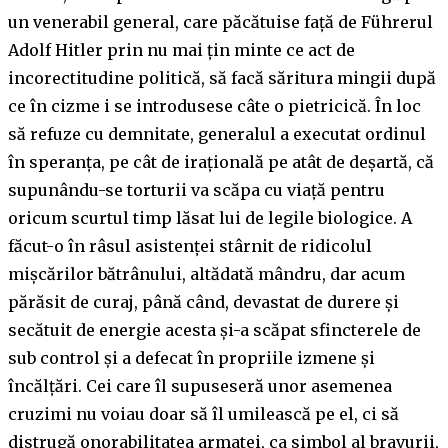
un venerabil general, care păcătuise față de Führerul
Adolf Hitler prin nu mai țin minte ce act de
incorectitudine politică, să facă săritura mingii după
ce în cizme i se introdusese câte o pietricică. În loc
să refuze cu demnitate, generalul a executat ordinul
în speranța, pe cât de irațională pe atât de deșartă, că
supunându-se torturii va scăpa cu viață pentru
oricum scurtul timp lăsat lui de legile biologice. A
făcut-o în râsul asistenței stârnit de ridicolul
mișcărilor bătrânului, altădată mândru, dar acum
părăsit de curaj, până când, devastat de durere și
secătuit de energie acesta și-a scăpat sfincterele de
sub control și a defecat în propriile izmene și
încălțări. Cei care îl supuseseră unor asemenea
cruzimi nu voiau doar să îl umilească pe el, ci să
distrugă onorabilitatea armatei, ca simbol al bravurii,