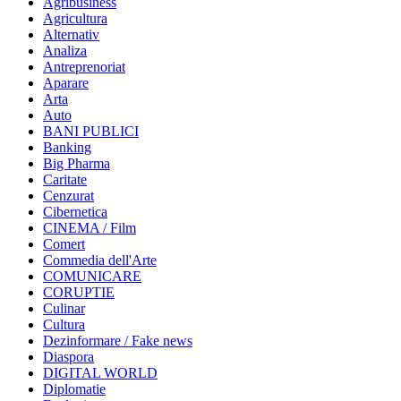
Agribusiness
Agricultura
Alternativ
Analiza
Antreprenoriat
Aparare
Arta
Auto
BANI PUBLICI
Banking
Big Pharma
Caritate
Cenzurat
Cibernetica
CINEMA / Film
Comert
Commedia dell'Arte
COMUNICARE
CORUPTIE
Culinar
Cultura
Dezinformare / Fake news
Diaspora
DIGITAL WORLD
Diplomatie