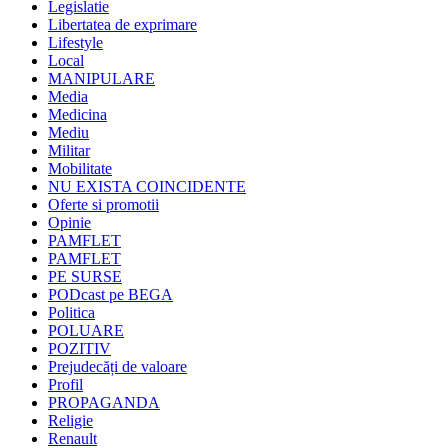
Legislatie
Libertatea de exprimare
Lifestyle
Local
MANIPULARE
Media
Medicina
Mediu
Militar
Mobilitate
NU EXISTA COINCIDENTE
Oferte si promotii
Opinie
PAMFLET
PAMFLET
PE SURSE
PODcast pe BEGA
Politica
POLUARE
POZITIV
Prejudecăți de valoare
Profil
PROPAGANDA
Religie
Renault