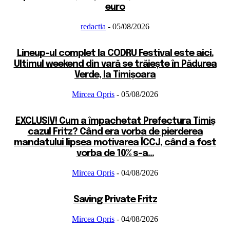
euro
redactia
-
05/08/2026
Lineup-ul complet la CODRU Festival este aici.
Ultimul weekend din vară se trăiește în Pădurea
Verde, la Timișoara
Mircea Opris
-
05/08/2026
EXCLUSIV! Cum a împachetat Prefectura Timiș
cazul Fritz? Când era vorba de pierderea
mandatului lipsea motivarea ÎCCJ, când a fost
vorba de 10% s-a...
Mircea Opris
-
04/08/2026
Saving Private Fritz
Mircea Opris
-
04/08/2026