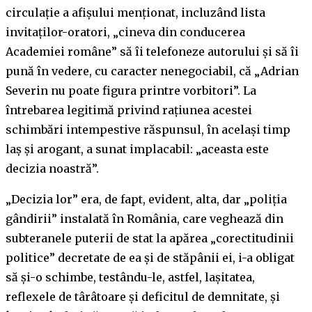
circulație a afișului menționat, incluzând lista
invitaților-oratori, „cineva din conducerea
Academiei române” să îi telefoneze autorului și să îi
pună în vedere, cu caracter nenegociabil, că „Adrian
Severin nu poate figura printre vorbitori”. La
întrebarea legitimă privind rațiunea acestei
schimbări intempestive răspunsul, în același timp
laș și arogant, a sunat implacabil: „aceasta este
decizia noastră”.
„Decizia lor” era, de fapt, evident, alta, dar „poliția
gândirii” instalată în România, care veghează din
subteranele puterii de stat la apărea „corectitudinii
politice” decretate de ea și de stăpânii ei, i-a obligat
să și-o schimbe, testându-le, astfel, lașitatea,
reflexele de târâtoare și deficitul de demnitate, și