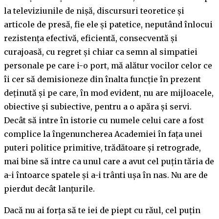
la televiziunile de nișă, discursuri teoretice și
articole de presă, fie ele și patetice, neputând înlocui
rezistența efectivă, eficientă, consecventă și
curajoasă, cu regret și chiar ca semn al simpatiei
personale pe care i-o port, mă alătur vocilor celor ce
îi cer să demisioneze din înalta funcție în prezent
deținută și pe care, în mod evident, nu are mijloacele,
obiective și subiective, pentru a o apăra și servi.
Decât să intre în istorie cu numele celui care a fost
complice la îngenuncherea Academiei în fața unei
puteri politice primitive, trădătoare și retrograde,
mai bine să intre ca unul care a avut cel puțin tăria de
a-i întoarce spatele și a-i trânti ușa în nas. Nu are de
pierdut decât lanțurile.
Dacă nu ai forța să te iei de piept cu răul, cel puțin