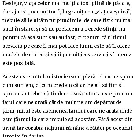
Desigur, viața celor mai mulți a fost plină de păcate,
dar ajunși „nemuritori”, la granița cu „viața veșnică”,
trebuie să le uităm turpitudinile, de care fizic nu mai
sunt în stare, și să ne prefacem a-i crede sfinți, nu
pentru că așa sunt sau au fost, ci pentru că ultimul
serviciu pe care îl mai pot face lumii este să îi ofere
modele de urmat și să îi permită a spera că sfințenia
este posibilă.
Acesta este mitul: o istorie exemplară. El nu ne spune
cum suntem, ci cum credem că ar trebui să fim și
spre ce ar trebui să tindem. Dacă istoria este precum
farul care ne arată cât de mult ne-am depărtat de
țărm, mitul este asemenea farului care ne arată unde
este țărmul la care trebuie să acostăm. Fără acest din
urmă far corabia națiunii rămâne a rătăci pe oceanul
istoriei în derivă.