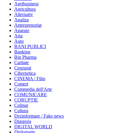
Agribusiness
Agricultura
Alternativ
Analiza
Antreprenoriat
Aparare
Arta
Auto
BANI PUBLICI
Banking
Big Pharma
Caritate
Cenzurat
Cibernetica
CINEMA / Film
Comert
Commedia dell'Arte
COMUNICARE
CORUPTIE
Culinar
Cultura
Dezinformare / Fake news
Diaspora
DIGITAL WORLD
Diplomatie