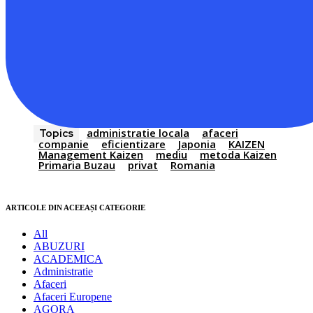
administratie locala
afaceri
Topics
companie
eficientizare
Japonia
KAIZEN
Management Kaizen
mediu
metoda Kaizen
Primaria Buzau
privat
Romania
ARTICOLE DIN ACEEAȘI CATEGORIE
All
ABUZURI
ACADEMICA
Administratie
Afaceri
Afaceri Europene
AGORA