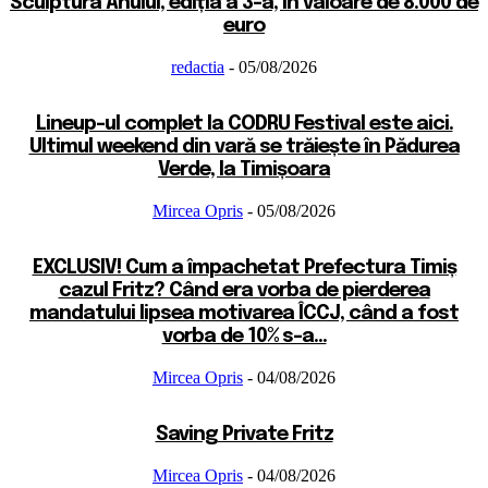
Sculptura Anului, ediția a 3-a, în valoare de 8.000 de
euro
redactia
-
05/08/2026
Lineup-ul complet la CODRU Festival este aici.
Ultimul weekend din vară se trăiește în Pădurea
Verde, la Timișoara
Mircea Opris
-
05/08/2026
EXCLUSIV! Cum a împachetat Prefectura Timiș
cazul Fritz? Când era vorba de pierderea
mandatului lipsea motivarea ÎCCJ, când a fost
vorba de 10% s-a...
Mircea Opris
-
04/08/2026
Saving Private Fritz
Mircea Opris
-
04/08/2026