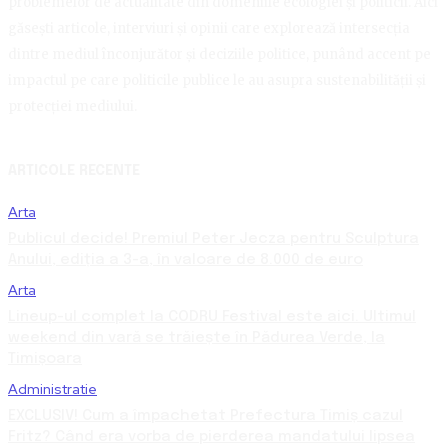
problemelor de actualitate din domeniile ecologiei și politicii. Aici
găsești articole, interviuri și opinii care explorează intersecția
dintre mediul înconjurător și deciziile politice, punând accent pe
impactul pe care politicile publice le au asupra sustenabilității și
protecției mediului.
ARTICOLE RECENTE
Arta
Publicul decide! Premiul Peter Jecza pentru Sculptura
Anului, ediția a 3-a, în valoare de 8.000 de euro
Arta
Lineup-ul complet la CODRU Festival este aici. Ultimul
weekend din vară se trăiește în Pădurea Verde, la
Timișoara
Administratie
EXCLUSIV! Cum a împachetat Prefectura Timiș cazul
Fritz? Când era vorba de pierderea mandatului lipsea