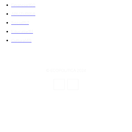
Financiar
160
ABUZURI
158
Social
157
Educatie
151
Cultura
149
© ECOPOLITICA 2024