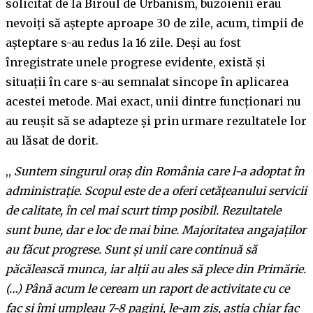
solicitat de la Biroul de Urbanism, buzoienii erau
nevoiți să aștepte aproape 30 de zile, acum, timpii de
așteptare s-au redus la 16 zile. Deși au fost
înregistrate unele progrese evidente, există și
situații în care s-au semnalat sincope în aplicarea
acestei metode. Mai exact, unii dintre funcţionari nu
au reuşit să se adapteze şi prin urmare rezultatele lor
au lăsat de dorit.
,,
Suntem singurul oraș din România care l-a adoptat în
administrație. Scopul este de a oferi cetățeanului servicii
de calitate, în cel mai scurt timp posibil. Rezultatele
sunt bune, dar e loc de mai bine. Majoritatea angajaților
au făcut progrese. Sunt și unii care continuă să
păcălească munca, iar alții au ales să plece din Primărie.
(…) Până acum le ceream un raport de activitate cu ce
fac și îmi umpleau 7-8 pagini, le-am zis, aștia chiar fac