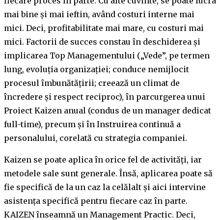
fiecare proces în parte. Cu alte cuvinte, se poate lucra
mai bine și mai ieftin, având costuri interne mai
mici. Deci, profitabilitate mai mare, cu costuri mai
mici. Factorii de succes constau în deschiderea și
implicarea Top Managementului („Vede”, pe termen
lung, evoluția organizației; conduce nemijlocit
procesul îmbunătățirii; creează un climat de
încredere și respect reciproc), în parcurgerea unui
Proiect Kaizen anual (condus de un manager dedicat
full-time), precum și în Instruirea continuă a
personalului, corelată cu strategia companiei.
Kaizen se poate aplica în orice fel de activități, iar
metodele sale sunt generale. Însă, aplicarea poate să
fie specifică de la un caz la celălalt și aici intervine
asistența specifică pentru fiecare caz în parte.
KAIZEN înseamnă un Management Practic. Deci,