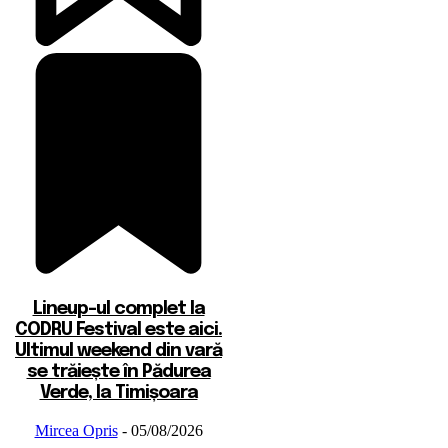
Lineup-ul complet la
CODRU Festival este aici.
Ultimul weekend din vară
se trăiește în Pădurea
Verde, la Timișoara
Mircea Opris
-
05/08/2026