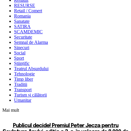
Renault
RESURSE
Retail / Comert
Romania
Sanatate
SATIRA
SCAMDEMIC
Securitate
Semnal de Alarma
Sinecuri
Social
Sport
Științific
Teatrul Absurdului
Tehnologie
Timp liber
Traditii
Transport
Turism și călătorii
Umanitar
Mai mult
Publicul decide! Premiul Peter Jecza pentru