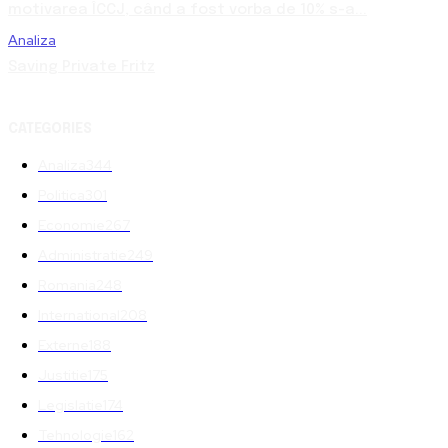
motivarea ÎCCJ, când a fost vorba de 10% s-a...
Analiza
Saving Private Fritz
CATEGORIES
Analiza
344
Politica
301
Economie
267
Administratie
249
Romania
248
International
208
Externe
188
Justitie
175
Legislatie
174
Tehnologie
162