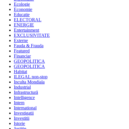
Ecologie
Economie
Educatie
ELECTORAL
ENERGIE
Entertainment
EXCLUSIVITATE
Externe
Fauda & Frauda
Featured
Financiar
GEOPOLITICA
GEOPOLITICA
Habitat
ILEGAL non-stop
Inculta Mondiala
Industrial
Infrastructură
Intelligence
Intern
International
Investigatii
Investitii
Istorie
Justitie