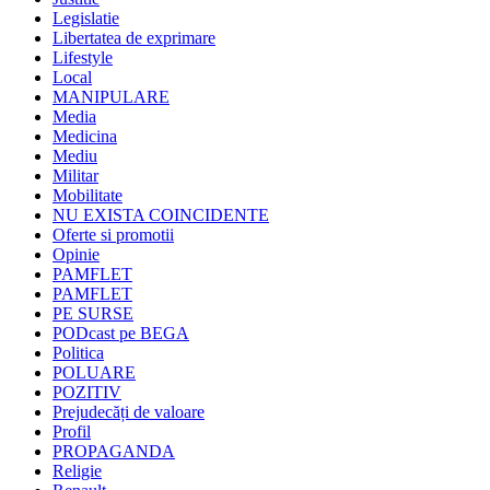
Legislatie
Libertatea de exprimare
Lifestyle
Local
MANIPULARE
Media
Medicina
Mediu
Militar
Mobilitate
NU EXISTA COINCIDENTE
Oferte si promotii
Opinie
PAMFLET
PAMFLET
PE SURSE
PODcast pe BEGA
Politica
POLUARE
POZITIV
Prejudecăți de valoare
Profil
PROPAGANDA
Religie