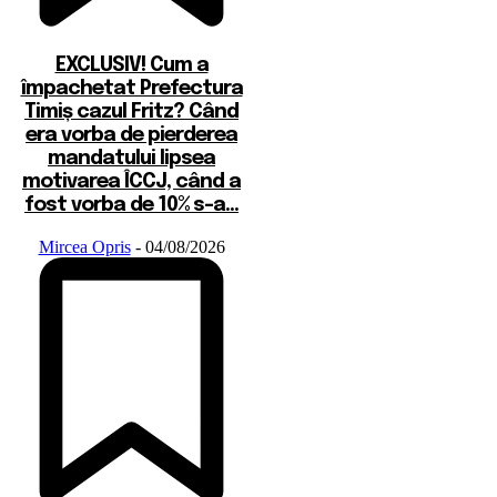
EXCLUSIV! Cum a
împachetat Prefectura
Timiș cazul Fritz? Când
era vorba de pierderea
mandatului lipsea
motivarea ÎCCJ, când a
fost vorba de 10% s-a...
Mircea Opris
-
04/08/2026