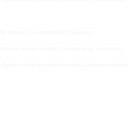
politicile publice le au asupra sustenabilității și protecției mediului.
ui, ediția a 3-a, în valoare de 8.000 de euro
ekend din vară se trăiește în Pădurea Verde, la Timișoara
 Când era vorba de pierderea mandatului lipsea motivarea 