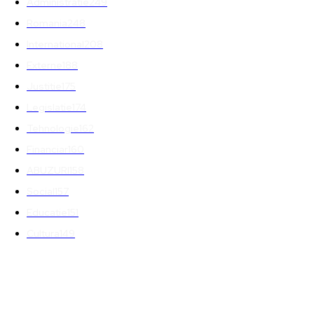
Administratie
249
Romania
248
International
208
Externe
188
Justitie
175
Legislatie
174
Tehnologie
162
Financiar
160
ABUZURI
158
Social
157
Educatie
151
Cultura
149