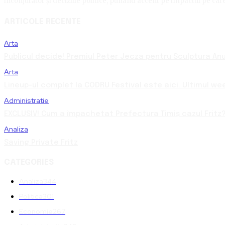
înconjurător și deciziile politice, punând accent pe impactul pe care 
ARTICOLE RECENTE
Arta
Publicul decide! Premiul Peter Jecza pentru Sculptura Anul
Arta
Lineup-ul complet la CODRU Festival este aici. Ultimul we
Administratie
EXCLUSIV! Cum a împachetat Prefectura Timiș cazul Fritz?
Analiza
Saving Private Fritz
CATEGORIES
Analiza
344
Politica
301
Economie
267