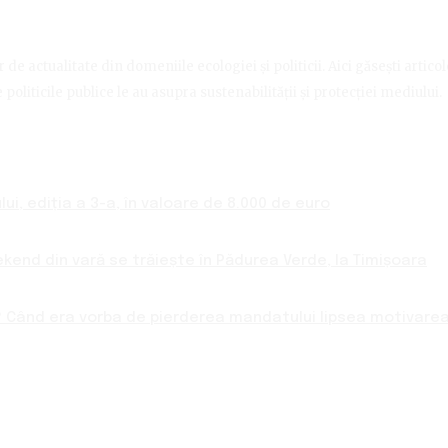
de actualitate din domeniile ecologiei și politicii. Aici găsești artico
politicile publice le au asupra sustenabilității și protecției mediului.
ui, ediția a 3-a, în valoare de 8.000 de euro
ekend din vară se trăiește în Pădurea Verde, la Timișoara
 Când era vorba de pierderea mandatului lipsea motivarea 