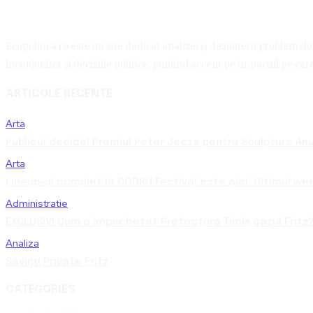
Ecopolitica.ro este un site dedicat analizei și dezbaterii problemelor 
înconjurător și deciziile politice, punând accent pe impactul pe care 
ARTICOLE RECENTE
Arta
Publicul decide! Premiul Peter Jecza pentru Sculptura Anul
Arta
Lineup-ul complet la CODRU Festival este aici. Ultimul we
Administratie
EXCLUSIV! Cum a împachetat Prefectura Timiș cazul Fritz?
Analiza
Saving Private Fritz
CATEGORIES