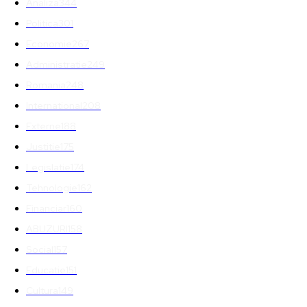
Analiza
344
Politica
301
Economie
267
Administratie
249
Romania
248
International
208
Externe
188
Justitie
175
Legislatie
174
Tehnologie
162
Financiar
160
ABUZURI
158
Social
157
Educatie
151
Cultura
149