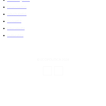
Financiar
160
ABUZURI
158
Social
157
Educatie
151
Cultura
149
© ECOPOLITICA 2024