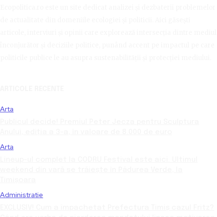
Ecopolitica.ro este un site dedicat analizei și dezbaterii problemelor
de actualitate din domeniile ecologiei și politicii. Aici găsești
articole, interviuri și opinii care explorează intersecția dintre mediul
înconjurător și deciziile politice, punând accent pe impactul pe care
politicile publice le au asupra sustenabilității și protecției mediului.
ARTICOLE RECENTE
Arta
Publicul decide! Premiul Peter Jecza pentru Sculptura
Anului, ediția a 3-a, în valoare de 8.000 de euro
Arta
Lineup-ul complet la CODRU Festival este aici. Ultimul
weekend din vară se trăiește în Pădurea Verde, la
Timișoara
Administratie
EXCLUSIV! Cum a împachetat Prefectura Timiș cazul Fritz?