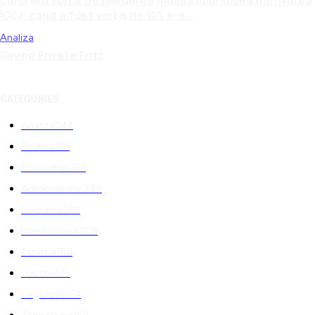
Când era vorba de pierderea mandatului lipsea motivarea
ÎCCJ, când a fost vorba de 10% s-a...
Analiza
Saving Private Fritz
CATEGORIES
Analiza
344
Politica
301
Economie
267
Administratie
249
Romania
248
International
208
Externe
188
Justitie
175
Legislatie
174
Tehnologie
162