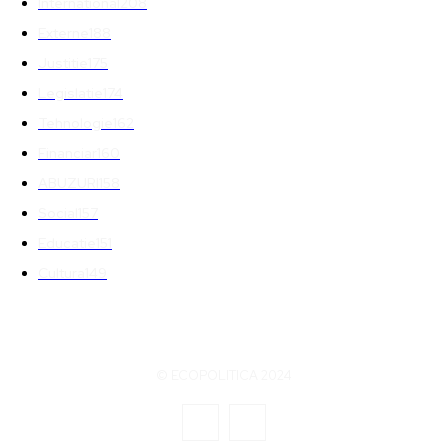
International
208
Externe
188
Justitie
175
Legislatie
174
Tehnologie
162
Financiar
160
ABUZURI
158
Social
157
Educatie
151
Cultura
149
© ECOPOLITICA 2024