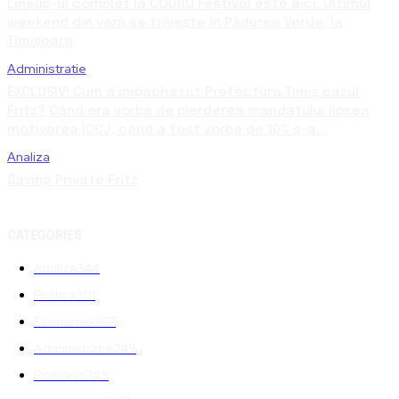
Lineup-ul complet la CODRU Festival este aici. Ultimul
weekend din vară se trăiește în Pădurea Verde, la
Timișoara
Administratie
EXCLUSIV! Cum a împachetat Prefectura Timiș cazul
Fritz? Când era vorba de pierderea mandatului lipsea
motivarea ÎCCJ, când a fost vorba de 10% s-a...
Analiza
Saving Private Fritz
CATEGORIES
Analiza
344
Politica
301
Economie
267
Administratie
249
Romania
248