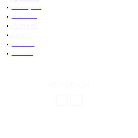
Tehnologie
162
Financiar
160
ABUZURI
158
Social
157
Educatie
151
Cultura
149
© ECOPOLITICA 2024