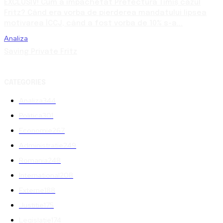
EXCLUSIV! Cum a împachetat Prefectura Timiș cazul
Fritz? Când era vorba de pierderea mandatului lipsea
motivarea ÎCCJ, când a fost vorba de 10% s-a...
Analiza
Saving Private Fritz
CATEGORIES
Analiza
344
Politica
301
Economie
267
Administratie
249
Romania
248
International
208
Externe
188
Justitie
175
Legislatie
174