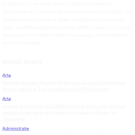
Ecopolitica.ro este un site dedicat analizei și dezbaterii
problemelor de actualitate din domeniile ecologiei și politicii. Aici
găsești articole, interviuri și opinii care explorează intersecția
dintre mediul înconjurător și deciziile politice, punând accent pe
impactul pe care politicile publice le au asupra sustenabilității și
protecției mediului.
ARTICOLE RECENTE
Arta
Publicul decide! Premiul Peter Jecza pentru Sculptura
Anului, ediția a 3-a, în valoare de 8.000 de euro
Arta
Lineup-ul complet la CODRU Festival este aici. Ultimul
weekend din vară se trăiește în Pădurea Verde, la
Timișoara
Administratie