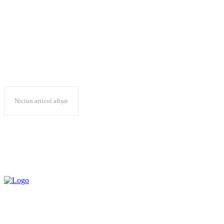
transferul tehnologic
Niciun articol afișat