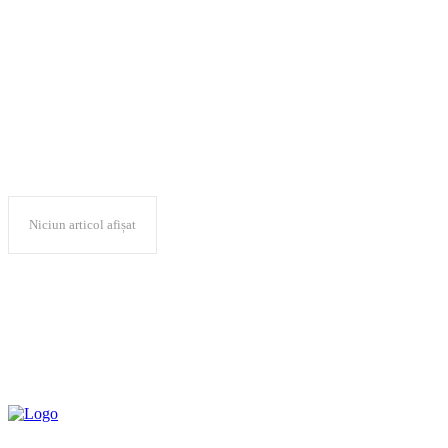
Strategia Naţion
Niciun articol afișat