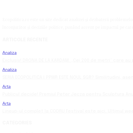
Ecopolitica.ro este un site dedicat analizei și dezbaterii problemelor 
înconjurător și deciziile politice, punând accent pe impactul pe care 
ARTICOLE RECENTE
Analiza
Exclusiv! DRONA DE LA KARDAM. „Cei 200 de metri” care au p
Analiza
SERIA ECOPOLITICA | PPWR ESTE NOUL SGR? Similitudini, asemă
Arta
Publicul decide! Premiul Peter Jecza pentru Sculptura Anul
Arta
Lineup-ul complet la CODRU Festival este aici. Ultimul we
CATEGORIES