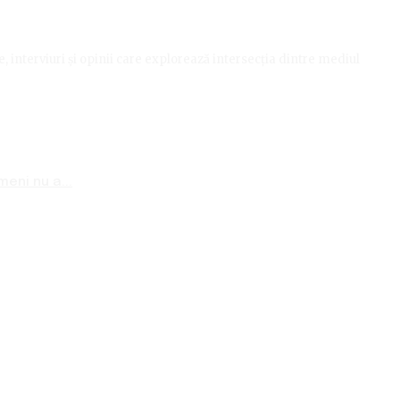
le, interviuri și opinii care explorează intersecția dintre mediul
eni nu a...