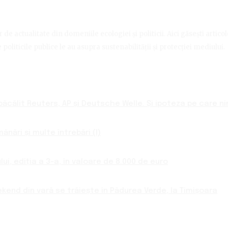
de actualitate din domeniile ecologiei și politicii. Aici găsești artico
politicile publice le au asupra sustenabilității și protecției mediului.
ăcălit Reuters, AP și Deutsche Welle. Și ipoteza pe care nim
nări și multe întrebări (I)
ui, ediția a 3-a, în valoare de 8.000 de euro
ekend din vară se trăiește în Pădurea Verde, la Timișoara