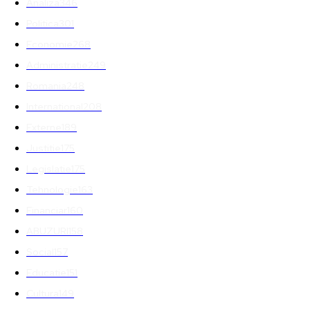
Analiza
346
Politica
301
Economie
268
Administratie
249
Romania
248
International
208
Externe
189
Justitie
175
Legislatie
175
Tehnologie
163
Financiar
160
ABUZURI
158
Social
157
Educatie
151
Cultura
149