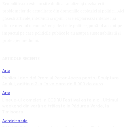
Ecopolitica.ro este un site dedicat analizei și dezbaterii
problemelor de actualitate din domeniile ecologiei și politicii. Aici
găsești articole, interviuri și opinii care explorează intersecția
dintre mediul înconjurător și deciziile politice, punând accent pe
impactul pe care politicile publice le au asupra sustenabilității și
protecției mediului.
ARTICOLE RECENTE
Arta
Publicul decide! Premiul Peter Jecza pentru Sculptura
Anului, ediția a 3-a, în valoare de 8.000 de euro
Arta
Lineup-ul complet la CODRU Festival este aici. Ultimul
weekend din vară se trăiește în Pădurea Verde, la
Timișoara
Administratie