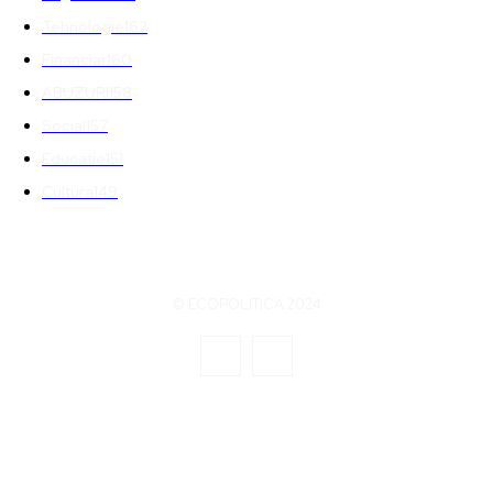
Tehnologie
162
Financiar
160
ABUZURI
158
Social
157
Educatie
151
Cultura
149
© ECOPOLITICA 2024