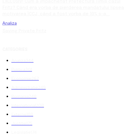
EXCLUSIV! Cum a împachetat Prefectura Timiș cazul
Fritz? Când era vorba de pierderea mandatului lipsea
motivarea ÎCCJ, când a fost vorba de 10% s-a...
Analiza
Saving Private Fritz
CATEGORIES
Analiza
344
Politica
301
Economie
267
Administratie
249
Romania
248
International
208
Externe
188
Justitie
175
Legislatie
174