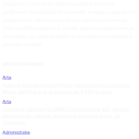
Ecopolitica.ro este un site dedicat analizei și dezbaterii
problemelor de actualitate din domeniile ecologiei și politicii. Aici
găsești articole, interviuri și opinii care explorează intersecția
dintre mediul înconjurător și deciziile politice, punând accent pe
impactul pe care politicile publice le au asupra sustenabilității și
protecției mediului.
ARTICOLE RECENTE
Arta
Publicul decide! Premiul Peter Jecza pentru Sculptura
Anului, ediția a 3-a, în valoare de 8.000 de euro
Arta
Lineup-ul complet la CODRU Festival este aici. Ultimul
weekend din vară se trăiește în Pădurea Verde, la
Timișoara
Administratie