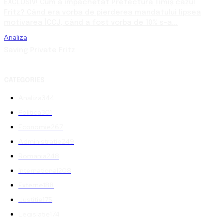
EXCLUSIV! Cum a împachetat Prefectura Timiș cazul
Fritz? Când era vorba de pierderea mandatului lipsea
motivarea ÎCCJ, când a fost vorba de 10% s-a...
Analiza
Saving Private Fritz
CATEGORIES
Analiza
344
Politica
301
Economie
267
Administratie
249
Romania
248
International
208
Externe
188
Justitie
175
Legislatie
174