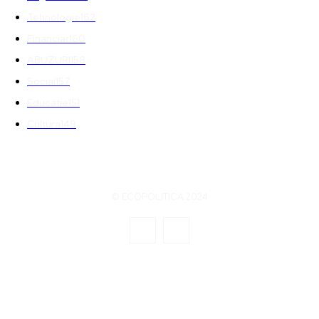
Tehnologie
162
Financiar
160
ABUZURI
158
Social
157
Educatie
151
Cultura
149
© ECOPOLITICA 2024