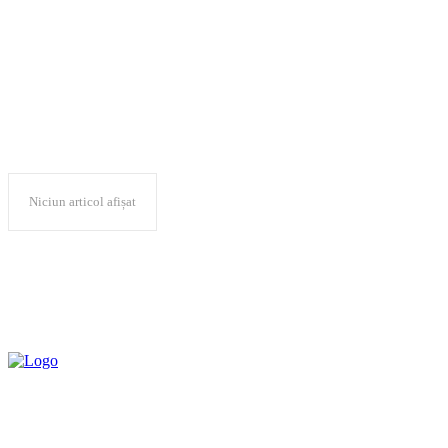
Ministerul Economiei
Niciun articol afișat