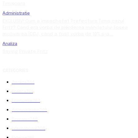
Timișoara
Administratie
EXCLUSIV! Cum a împachetat Prefectura Timiș cazul
Fritz? Când era vorba de pierderea mandatului lipsea
motivarea ÎCCJ, când a fost vorba de 10% s-a...
Analiza
Saving Private Fritz
CATEGORIES
Analiza
344
Politica
301
Economie
267
Administratie
249
Romania
248
International
208
Externe
188