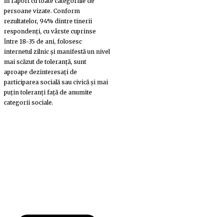
în raport cu toate categoriile de
persoane vizate. Conform
rezultatelor, 94% dintre tinerii
respondenţi, cu vârste cuprinse
între 18-35 de ani, folosesc
internetul zilnic şi manifestă un nivel
mai scăzut de toleranţă, sunt
aproape dezinteresaţi de
participarea socială sau civică şi mai
puţin toleranţi faţă de anumite
categorii sociale.