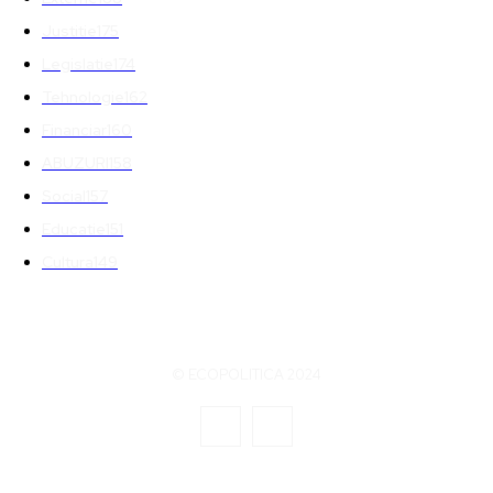
Justitie
175
Legislatie
174
Tehnologie
162
Financiar
160
ABUZURI
158
Social
157
Educatie
151
Cultura
149
© ECOPOLITICA 2024