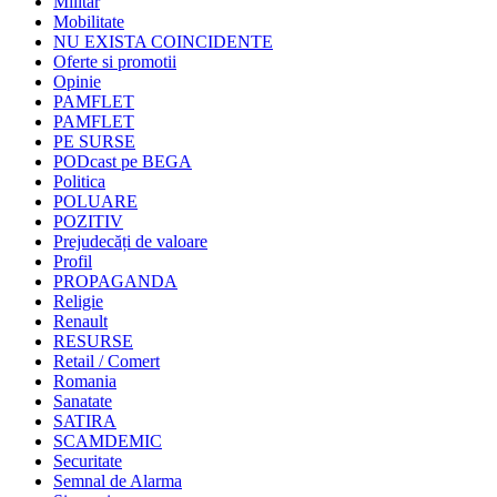
Militar
Mobilitate
NU EXISTA COINCIDENTE
Oferte si promotii
Opinie
PAMFLET
PAMFLET
PE SURSE
PODcast pe BEGA
Politica
POLUARE
POZITIV
Prejudecăți de valoare
Profil
PROPAGANDA
Religie
Renault
RESURSE
Retail / Comert
Romania
Sanatate
SATIRA
SCAMDEMIC
Securitate
Semnal de Alarma