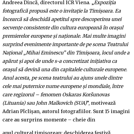
Andreea Dincă, directorul ICR Viena. „
Expoziția
fotografică propusă este o invitație la Timișoara. Ea
încearcă să deschidă apetitul spre descoperirea unei
secvențe consistente din cultura europeană în orașul
premierelor europene și naționale. Mai multe imagini
surprind evenimente importante de pe scena Teatrului
Național „Mihai Eminescu” din Timișoara, locul unde a
apărut și apoi de unde s-a concretizat inițiativa ca
orașul să devină una din capitalele culturale europene.
Anul acesta, pe scena teatrului au ajuns unele dintre
cele mai puternice nume europene și mondiale, între
care regizorul – fenomen Oskaras Koršunovas
(Lituania) sau John Malkovich (SUA)
”, motivează
Adrian Pîclișan, autorul fotografiilor. Sunt 15 imagini
care au surprins momente – cheie din
anul cultural timișorean: deschiderea festivă,