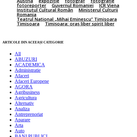
Austria
expozitie
fotograf
fotografie
fotoreporter
Guvernul Romaniei
ICR Viena
Institutul Cultural Român
Ministerul Culturii
Romania
Teatrul Național „Mihai Eminescu” Timisoara
Timisoara
Timișoara: oraș liber spirit liber
ARTICOLE DIN ACEEAȘI CATEGORIE
All
ABUZURI
ACADEMICA
Administratie
Afaceri
Afaceri Europene
AGORA
Agribusiness
Agricultura
Alternativ
Analiza
Antreprenoriat
Aparare
Arta
Auto
BANI PUBLICI