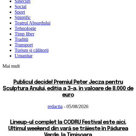
Sinecuri
Social
Sport
Științific
Teatrul Absurdului
Tehnologie
Timp liber
Traditii
Transport
Turism și călătorii
Umanitar
Mai mult
Publicul decide! Premiul Peter Jecza pentru
Sculptura Anului, ediția a 3-a, în valoare de 8.000 de
euro
redactia
-
05/08/2026
Lineup-ul complet la CODRU Festival este aici.
Ultimul weekend din vară se trăiește în Pădurea
Verde, la Timișoara