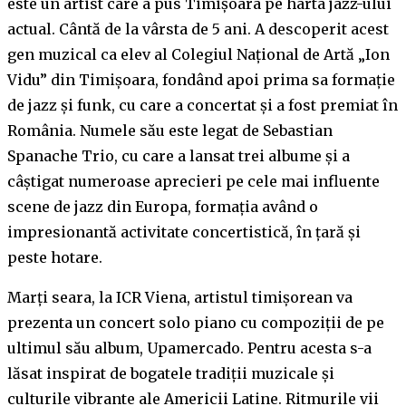
este un artist care a pus Timișoara pe harta jazz-ului
actual. Cântă de la vârsta de 5 ani. A descoperit acest
gen muzical ca elev al Colegiul Naţional de Artă „Ion
Vidu” din Timişoara, fondând apoi prima sa formaţie
de jazz şi funk, cu care a concertat și a fost premiat în
România. Numele său este legat de Sebastian
Spanache Trio, cu care a lansat trei albume și a
câștigat numeroase aprecieri pe cele mai influente
scene de jazz din Europa, formația având o
impresionantă activitate concertistică, în ţară şi
peste hotare.
Marți seara, la ICR Viena, artistul timișorean va
prezenta un concert solo piano cu compoziții de pe
ultimul său album, Upamercado. Pentru acesta s-a
lăsat inspirat de bogatele tradiții muzicale și
culturile vibrante ale Americii Latine. Ritmurile vii