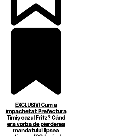
EXCLUSIV! Cum a
împachetat Prefectura
Timiș cazul Fritz? Când
era vorba de pierderea
mandatului lipsea