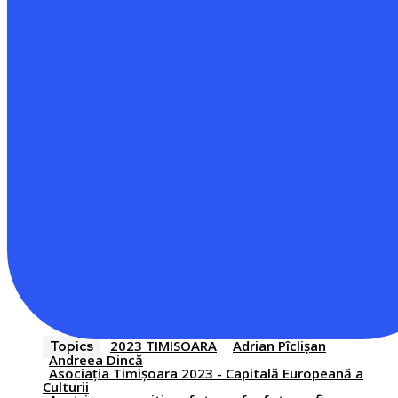
2023 TIMISOARA
Adrian Pîclișan
Topics
Andreea Dincă
Asociația Timișoara 2023 - Capitală Europeană a
Culturii