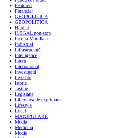
Featured
Financiar
GEOPOLITICA
GEOPOLITICA
Habitat
ILEGAL non-stop
Inculta Mondiala
Industrial
Infrastructură
Intelligence
Intern
International
Investigatii
Investitii
Istorie
Justitie
Legislatie
Libertatea de exprimare
Lifestyle
Local
MANIPULARE
Media
Medicina
Mediu