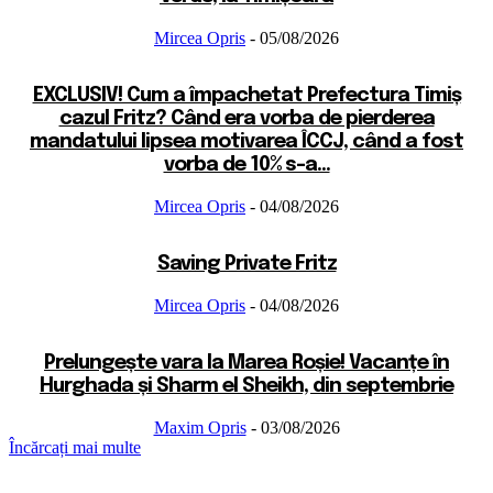
Mircea Opris
-
05/08/2026
EXCLUSIV! Cum a împachetat Prefectura Timiș
cazul Fritz? Când era vorba de pierderea
mandatului lipsea motivarea ÎCCJ, când a fost
vorba de 10% s-a...
Mircea Opris
-
04/08/2026
Saving Private Fritz
Mircea Opris
-
04/08/2026
Prelungește vara la Marea Roșie! Vacanțe în
Hurghada și Sharm el Sheikh, din septembrie
Maxim Opris
-
03/08/2026
Încărcați mai multe