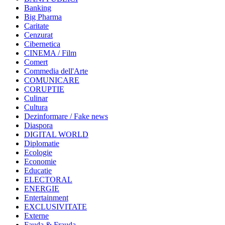
Banking
Big Pharma
Caritate
Cenzurat
Cibernetica
CINEMA / Film
Comert
Commedia dell'Arte
COMUNICARE
CORUPTIE
Culinar
Cultura
Dezinformare / Fake news
Diaspora
DIGITAL WORLD
Diplomatie
Ecologie
Economie
Educatie
ELECTORAL
ENERGIE
Entertainment
EXCLUSIVITATE
Externe
Fauda & Frauda