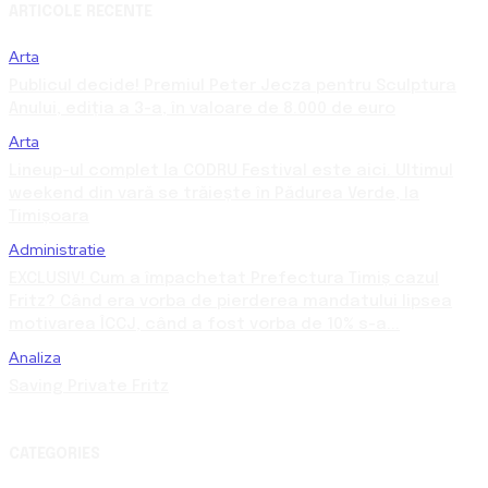
ARTICOLE RECENTE
Arta
Publicul decide! Premiul Peter Jecza pentru Sculptura
Anului, ediția a 3-a, în valoare de 8.000 de euro
Arta
Lineup-ul complet la CODRU Festival este aici. Ultimul
weekend din vară se trăiește în Pădurea Verde, la
Timișoara
Administratie
EXCLUSIV! Cum a împachetat Prefectura Timiș cazul
Fritz? Când era vorba de pierderea mandatului lipsea
motivarea ÎCCJ, când a fost vorba de 10% s-a...
Analiza
Saving Private Fritz
CATEGORIES