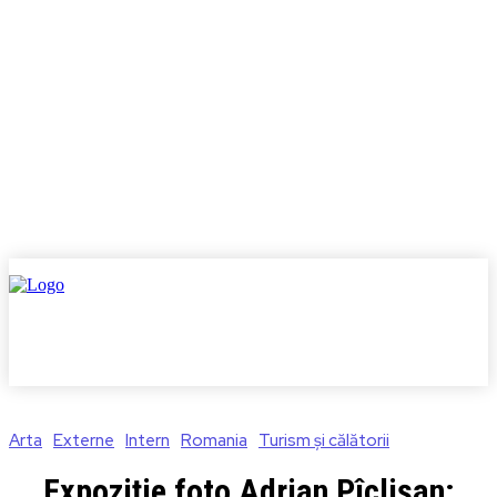
Arta
Externe
Intern
Romania
Turism și călătorii
Expoziție foto Adrian Pîclișan: