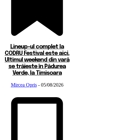
Lineup-ul complet la
CODRU Festival este aici.
Ultimul weekend din vară
se trăiește în Pădurea
Verde, la Timișoara
Mircea Opris
-
05/08/2026