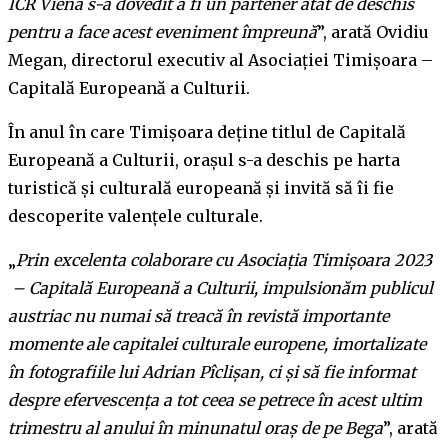
ICR Viena s-a dovedit a fi un partener atât de deschis
pentru a face acest eveniment împreună
”, arată Ovidiu
Megan, directorul executiv al Asociației Timișoara –
Capitală Europeană a Culturii.
În anul în care Timișoara deține titlul de Capitală
Europeană a Culturii, orașul s-a deschis pe harta
turistică și culturală europeană și invită să îi fie
descoperite valențele culturale.
„
Prin excelenta colaborare cu Asociația Timișoara 2023
– Capitală Europeană a Culturii, impulsionăm publicul
austriac nu numai să treacă în revistă importante
momente ale capitalei culturale europene, imortalizate
în fotografiile lui Adrian Pîclișan, ci și să fie informat
despre efervescența a tot ceea se petrece în acest ultim
trimestru al anului în minunatul oraș de pe Bega
”, arată