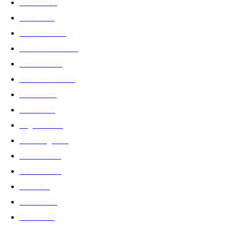
Analiza
344
Politica
301
Economie
267
Administratie
249
Romania
248
International
208
Externe
188
Justitie
175
Legislatie
174
Tehnologie
162
Financiar
160
ABUZURI
158
Social
157
Educatie
151
Cultura
149