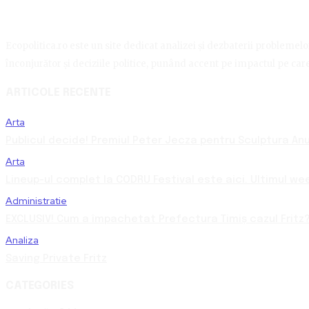
Ecopolitica.ro este un site dedicat analizei și dezbaterii problemelor 
înconjurător și deciziile politice, punând accent pe impactul pe care 
ARTICOLE RECENTE
Arta
Publicul decide! Premiul Peter Jecza pentru Sculptura Anul
Arta
Lineup-ul complet la CODRU Festival este aici. Ultimul we
Administratie
EXCLUSIV! Cum a împachetat Prefectura Timiș cazul Fritz?
Analiza
Saving Private Fritz
CATEGORIES