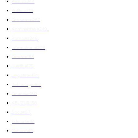
Analiza
344
Politica
301
Economie
267
Administratie
249
Romania
248
International
208
Externe
188
Justitie
175
Legislatie
174
Tehnologie
162
Financiar
160
ABUZURI
158
Social
157
Educatie
151
Cultura
149