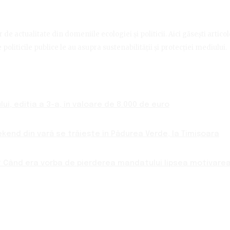
de actualitate din domeniile ecologiei și politicii. Aici găsești artico
politicile publice le au asupra sustenabilității și protecției mediului.
ui, ediția a 3-a, în valoare de 8.000 de euro
ekend din vară se trăiește în Pădurea Verde, la Timișoara
 Când era vorba de pierderea mandatului lipsea motivarea 