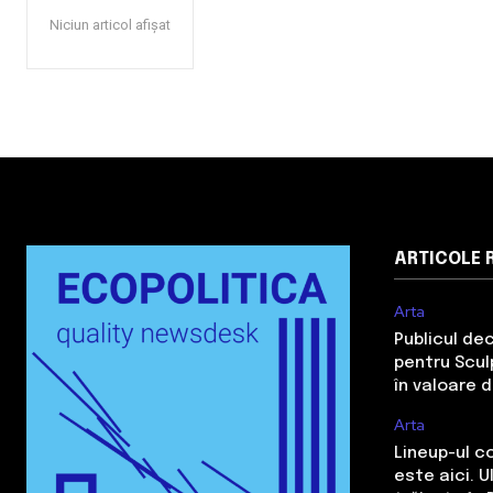
Niciun articol afișat
ARTICOLE 
Arta
Publicul de
pentru Sculp
în valoare 
Arta
Lineup-ul c
este aici. 