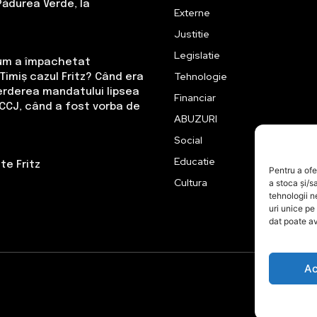
Pădurea Verde, la
Externe
Justitie
Legislatie
Cum a împachetat
Tehnologie
Timiș cazul Fritz? Când era
erderea mandatului lipsea
Financiar
CCJ, când a fost vorba de
ABUZURI
Social
Educatie
te Fritz
Pentru a ofe
Cultura
a stoca și/s
tehnologii 
uri unice pe
dat poate av
Ac