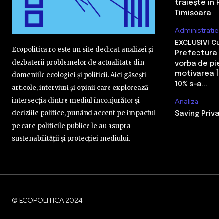
trăiește în 
Timișoara
Administratie
EXCLUSIV! 
Ecopolitica.ro este un site dedicat analizei și
Prefectura 
dezbaterii problemelor de actualitate din
vorba de pi
motivarea Î
domeniile ecologiei și politicii. Aici găsești
10% s-a...
articole, interviuri și opinii care explorează
intersecția dintre mediul înconjurător și
Analiza
deciziile politice, punând accent pe impactul
Saving Priva
pe care politicile publice le au asupra
sustenabilității și protecției mediului.
© ECOPOLITICA 2024