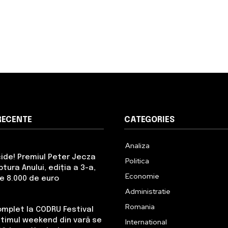
RECENTE
CATEGORIES
Analiza
cide! Premiul Peter Jecza
Politica
tura Anului, ediția a 3-a,
Economie
de 8.000 de euro
Administratie
Romania
omplet la CODRU Festival
Ultimul weekend din vară se
International