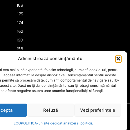
188
175
174
162
160
158
157
Administrează consimțământul
151
ri cea mai bună experiență, folosim tehnologii, cum ar fi cookie-uri, pentru
149
au accesa informațiile despre dispozitive. Consimțământul pentru aceste
ne permite să procesăm date, cum ar fi comportamentul de navigare sau ID-
 acest site. Dacă nu îți dai consimțământul sau îți retragi consimțământul
ea afecte negative asupra unor anumite funcționalități și funcții.
ceptă
Refuză
Vezi preferințele
ECOPOLITICA-un site dedicat analizei și politicii.