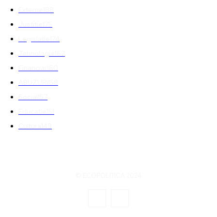
Externe
188
Justitie
175
Legislatie
174
Tehnologie
162
Financiar
160
ABUZURI
158
Social
157
Educatie
151
Cultura
149
© ECOPOLITICA 2024