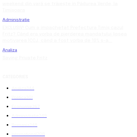
weekend din vară se trăiește în Pădurea Verde, la
Timișoara
Administratie
EXCLUSIV! Cum a împachetat Prefectura Timiș cazul
Fritz? Când era vorba de pierderea mandatului lipsea
motivarea ÎCCJ, când a fost vorba de 10% s-a...
Analiza
Saving Private Fritz
CATEGORIES
Analiza
344
Politica
301
Economie
267
Administratie
249
Romania
248
International
208