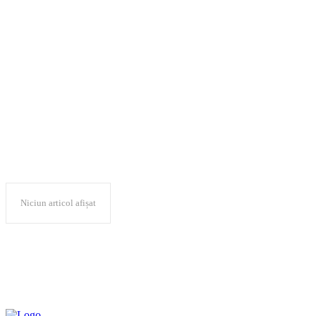
Institutul de Cercetări
Avansate de Mediu
(ICAM-UVT)
Niciun articol afișat