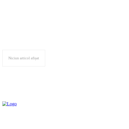
Holisun
Niciun articol afișat