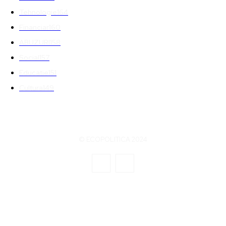
Tehnologie
164
Financiar
160
ABUZURI
158
Social
157
Educatie
151
Cultura
149
© ECOPOLITICA 2024