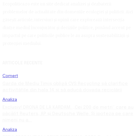
Ecopolitica.ro este un site dedicat analizei și dezbaterii
problemelor de actualitate din domeniile ecologiei și politicii. Aici
găsești articole, interviuri și opinii care explorează intersecția
dintre mediul înconjurător și deciziile politice, punând accent pe
impactul pe care politicile publice le au asupra sustenabilității și
protecției mediului.
ARTICOLE RECENTE
Comert
Garda de Mediu Timiș obligă CVS Recycling să clarifice
activitățile din hala 14 și să aducă dovada reciclării
Analiza
Exclusiv! DRONA DE LA KARDAM. „Cei 200 de metri” care au
păcălit Reuters, AP și Deutsche Welle. Și ipoteza pe care
nimeni nu a...
Analiza