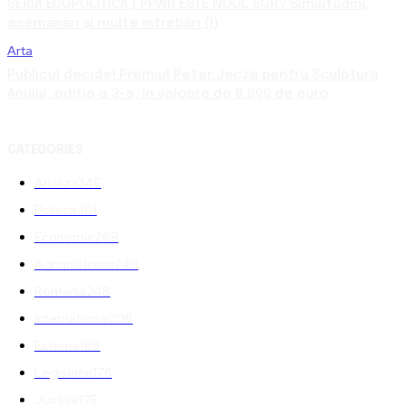
SERIA ECOPOLITICA | PPWR ESTE NOUL SGR? Similitudini,
asemănări și multe întrebări (I)
Arta
Publicul decide! Premiul Peter Jecza pentru Sculptura
Anului, ediția a 3-a, în valoare de 8.000 de euro
CATEGORIES
Analiza
346
Politica
301
Economie
269
Administratie
249
Romania
248
International
208
Externe
189
Legislatie
176
Justitie
175