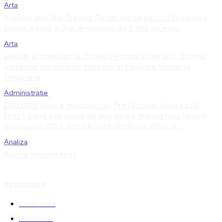
Arta
Publicul decide! Premiul Peter Jecza pentru Sculptura
Anului, ediția a 3-a, în valoare de 8.000 de euro
Arta
Lineup-ul complet la CODRU Festival este aici. Ultimul
weekend din vară se trăiește în Pădurea Verde, la
Timișoara
Administratie
EXCLUSIV! Cum a împachetat Prefectura Timiș cazul
Fritz? Când era vorba de pierderea mandatului lipsea
motivarea ÎCCJ, când a fost vorba de 10% s-a...
Analiza
Saving Private Fritz
CATEGORIES
Analiza
344
Politica
301