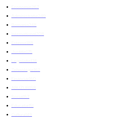
Economie
267
Administratie
249
Romania
248
International
208
Externe
188
Justitie
175
Legislatie
174
Tehnologie
162
Financiar
160
ABUZURI
158
Social
157
Educatie
151
Cultura
149