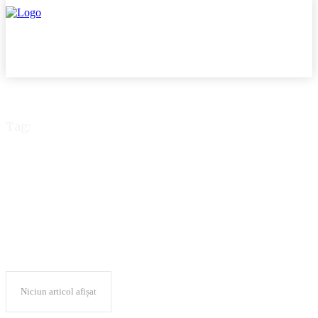
Tag:
Emil Cristescu
Niciun articol afișat