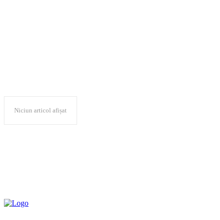
editie aniversar
Niciun articol afișat