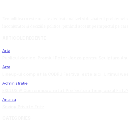
Ecopolitica.ro este un site dedicat analizei și dezbaterii problemelor 
înconjurător și deciziile politice, punând accent pe impactul pe care 
ARTICOLE RECENTE
Arta
Publicul decide! Premiul Peter Jecza pentru Sculptura Anul
Arta
Lineup-ul complet la CODRU Festival este aici. Ultimul we
Administratie
EXCLUSIV! Cum a împachetat Prefectura Timiș cazul Fritz?
Analiza
Saving Private Fritz
CATEGORIES