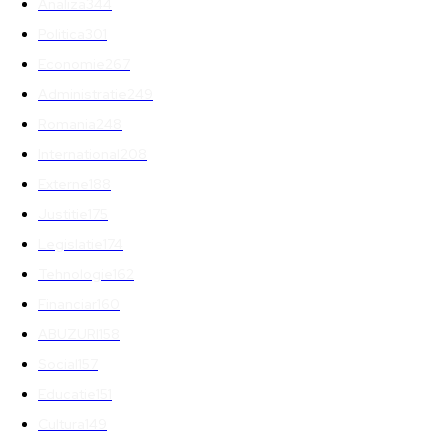
Analiza
344
Politica
301
Economie
267
Administratie
249
Romania
248
International
208
Externe
188
Justitie
175
Legislatie
174
Tehnologie
162
Financiar
160
ABUZURI
158
Social
157
Educatie
151
Cultura
149