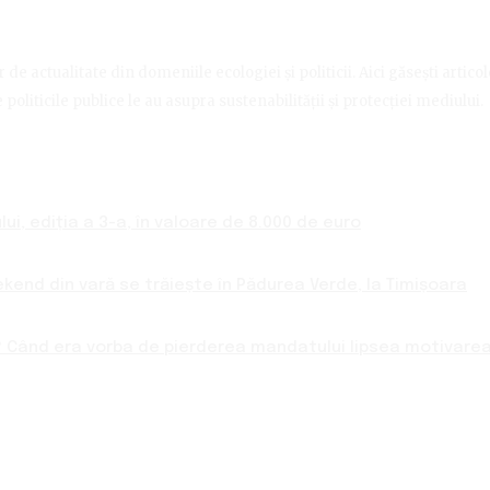
de actualitate din domeniile ecologiei și politicii. Aici găsești artico
politicile publice le au asupra sustenabilității și protecției mediului.
ui, ediția a 3-a, în valoare de 8.000 de euro
ekend din vară se trăiește în Pădurea Verde, la Timișoara
 Când era vorba de pierderea mandatului lipsea motivarea 